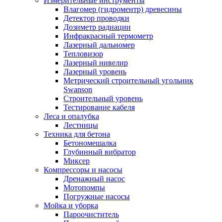
Измерительные инструменты
Влагомер (гидроментр) древесины
Детектор проводки
Дозиметр радиации
Инфракрасный термометр
Лазерный дальномер
Тепловизор
Лазерный нивелир
Лазерный уровень
Метрический строительный угольник
Swanson
Строительный уровень
Тестирование кабеля
Леса и опалубка
Лестницы
Техника для бетона
Бетономешалка
Глубинный вибратор
Миксер
Компрессоры и насосы
Дренажный насос
Мотопомпы
Погружные насосы
Мойка и уборка
Пароочиститель