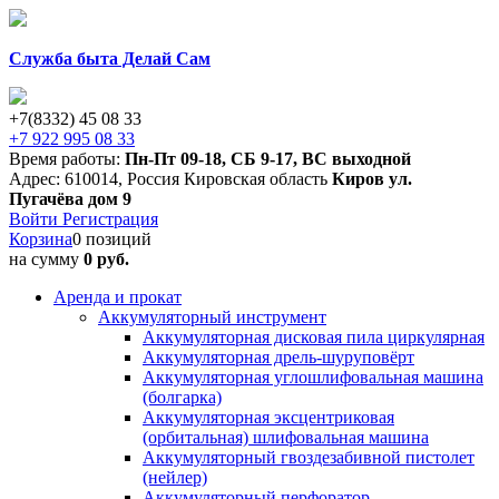
Служба быта Делай Сам
+7(8332) 45 08 33
+7 922 995 08 33
Время работы:
Пн-Пт 09-18
,
СБ 9-17
,
ВС выходной
Адрес:
610014
,
Россия
Кировская область
Киров
ул.
Пугачёва дом 9
Войти
Регистрация
Корзина
0 позиций
на сумму
0 руб.
Аренда и прокат
Аккумуляторный инструмент
Аккумуляторная дисковая пила циркулярная
Аккумуляторная дрель-шуруповёрт
Аккумуляторная углошлифовальная машина
(болгарка)
Аккумуляторная эксцентриковая
(орбитальная) шлифовальная машина
Аккумуляторный гвоздезабивной пистолет
(нейлер)
Аккумуляторный перфоратор