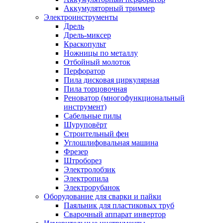
Аккумуляторный триммер
Электроинструменты
Дрель
Дрель-миксер
Краскопульт
Ножницы по металлу
Отбойный молоток
Перфоратор
Пила дисковая циркулярная
Пила торцовочная
Реноватор (многофункциональный
инструмент)
Сабельные пилы
Шуруповёрт
Строительный фен
Углошлифовальная машина
Фрезер
Штроборез
Электролобзик
Электропила
Электрорубанок
Оборудование для сварки и пайки
Паяльник для пластиковых труб
Сварочный аппарат инвертор