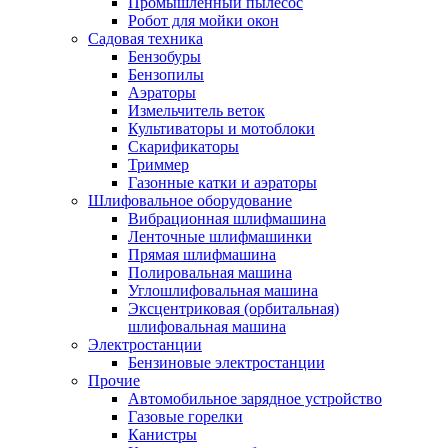
Промышленный пылесос
Робот для мойки окон
Садовая техника
Бензобуры
Бензопилы
Аэраторы
Измельчитель веток
Культиваторы и мотоблоки
Скарификаторы
Триммер
Газонные катки и аэраторы
Шлифовальное оборудование
Вибрационная шлифмашина
Ленточные шлифмашинки
Прямая шлифмашина
Полировальная машина
Углошлифовальная машина
Эксцентриковая (орбитальная)
шлифовальная машина
Электростанции
Бензиновые электростанции
Прочие
Автомобильное зарядное устройство
Газовые горелки
Канистры