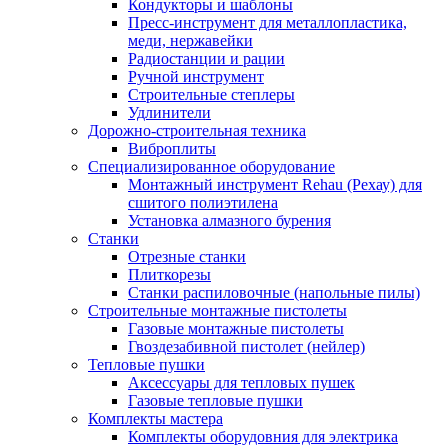
Кондукторы и шаблоны
Пресс-инструмент для металлопластика,
меди, нержавейки
Радиостанции и рации
Ручной инструмент
Строительные степлеры
Удлинители
Дорожно-строительная техника
Виброплиты
Специализированное оборудование
Монтажный инструмент Rehau (Рехау) для
сшитого полиэтилена
Установка алмазного бурения
Станки
Отрезные станки
Плиткорезы
Станки распиловочные (напольные пилы)
Строительные монтажные пистолеты
Газовые монтажные пистолеты
Гвоздезабивной пистолет (нейлер)
Тепловые пушки
Аксессуары для тепловых пушек
Газовые тепловые пушки
Комплекты мастера
Комплекты оборудовния для электрика