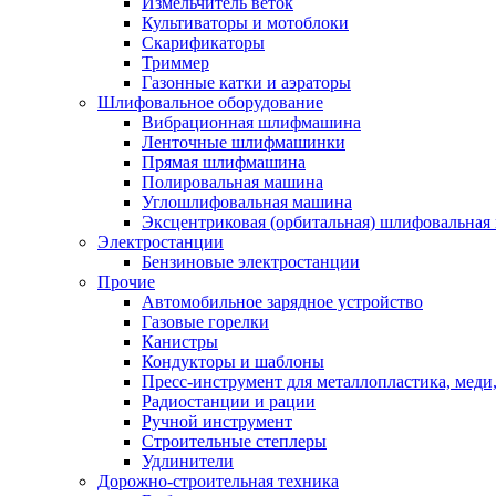
Измельчитель веток
Культиваторы и мотоблоки
Скарификаторы
Триммер
Газонные катки и аэраторы
Шлифовальное оборудование
Вибрационная шлифмашина
Ленточные шлифмашинки
Прямая шлифмашина
Полировальная машина
Углошлифовальная машина
Эксцентриковая (орбитальная) шлифовальная
Электростанции
Бензиновые электростанции
Прочие
Автомобильное зарядное устройство
Газовые горелки
Канистры
Кондукторы и шаблоны
Пресс-инструмент для металлопластика, меди
Радиостанции и рации
Ручной инструмент
Строительные степлеры
Удлинители
Дорожно-строительная техника