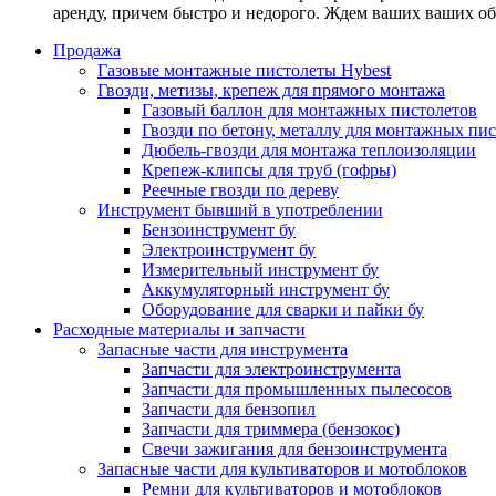
аренду, причем быстро и недорого. Ждем ваших ваших о
Продажа
Газовые монтажные пистолеты Hybest
Гвозди, метизы, крепеж для прямого монтажа
Газовый баллон для монтажных пистолетов
Гвозди по бетону, металлу для монтажных пи
Дюбель-гвозди для монтажа теплоизоляции
Крепеж-клипсы для труб (гофры)
Реечные гвозди по дереву
Инструмент бывший в употреблении
Бензоинструмент бу
Электроинструмент бу
Измерительный инструмент бу
Аккумуляторный инструмент бу
Оборудование для сварки и пайки бу
Расходные материалы и запчасти
Запасные части для инструмента
Запчасти для электроинструмента
Запчасти для промышленных пылесосов
Запчасти для бензопил
Запчасти для триммера (бензокос)
Свечи зажигания для бензоинструмента
Запасные части для культиваторов и мотоблоков
Ремни для культиваторов и мотоблоков