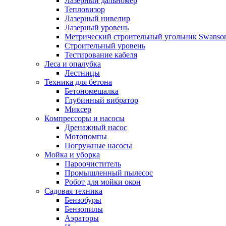
Лазерный дальномер
Тепловизор
Лазерный нивелир
Лазерный уровень
Метрический строительный угольник Swanso
Строительный уровень
Тестирование кабеля
Леса и опалубка
Лестницы
Техника для бетона
Бетономешалка
Глубинный вибратор
Миксер
Компрессоры и насосы
Дренажный насос
Мотопомпы
Погружные насосы
Мойка и уборка
Пароочиститель
Промышленный пылесос
Робот для мойки окон
Садовая техника
Бензобуры
Бензопилы
Аэраторы