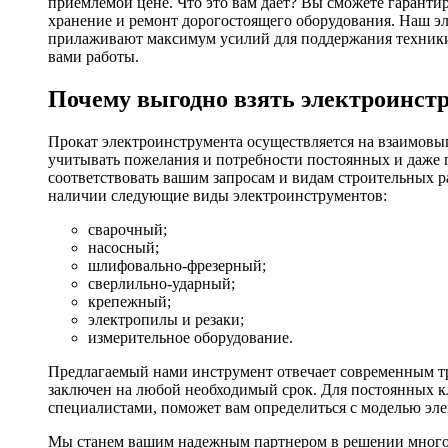
приемлемой цене. Что это вам дает? Вы сможете гаранти
хранение и ремонт дорогостоящего оборудования. Наш эл
прилаживают максимум усилий для поддержания техники в
вами работы.
Почему выгодно взять электроинстр
Прокат электроинструмента осуществляется на взаимовы
учитывать пожелания и потребности постоянных и даже 
соответствовать вашим запросам и видам строительных р
наличии следующие виды электроинструментов:
сварочный;
насосный;
шлифовально-фрезерный;
сверлильно-ударный;
крепежный;
электропилы и резаки;
измерительное оборудование.
Предлагаемый нами инструмент отвечает современным тр
заключен на любой необходимый срок. Для постоянных кл
специалистами, поможет вам определиться с моделью эл
Мы станем вашим надежным партнером в решении многоч