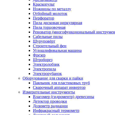
Краскопульт
Ножницы по металлу
Отбойный молоток
Перфоратор
Пила дисковая циркулярная
Пила торцовочная
Реноватор (многофункциональный инструмен
Сабельные пилы
Шуруповёрт
Строительный фен
Углошлифовальная машина
Фрезер
Штроборез
Электролобзик
Электропила
Электрорубанок
Оборудование для сварки и пайки
Паяльник для пластиковых труб
Сварочный аппарат инвертор
Измерительные инструменты
Влагомер (гидроментр) древесины
Детектор проводки
Дозиметр радиации
Инфракрасный термометр