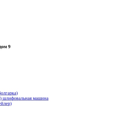
дом 9
олгарка)
я) шлифовальная машина
ейлер)