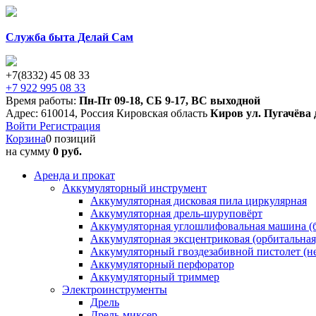
Служба быта Делай Сам
+7(8332) 45 08 33
+7 922 995 08 33
Время работы:
Пн-Пт 09-18
,
СБ 9-17
,
ВС выходной
Адрес:
610014
,
Россия
Кировская область
Киров
ул. Пугачёва 
Войти
Регистрация
Корзина
0 позиций
на сумму
0 руб.
Аренда и прокат
Аккумуляторный инструмент
Аккумуляторная дисковая пила циркулярная
Аккумуляторная дрель-шуруповёрт
Аккумуляторная углошлифовальная машина (б
Аккумуляторная эксцентриковая (орбитальна
Аккумуляторный гвоздезабивной пистолет (н
Аккумуляторный перфоратор
Аккумуляторный триммер
Электроинструменты
Дрель
Дрель-миксер