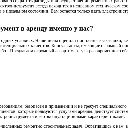
ровано сократить расходы при осуществлении ремонтных работ и 
ектроинструмент всегда находится в исправном техническом со
 идеальном состоянии. Вам остается только взять электроинстр
умент в аренду именно у нас?
годных условиях. Наши цены оценили постоянные заказчики, ве
потенциальных клиентов. Консультанты, имеющие огромный опыт
абот. Предлагаем огромный ассортимент ультрасовременного обо
ебованиям, безопасен в применении и не требует специального
иентов, которые пользуются услугами аренды, действует систе
ектроинструмента и его эксплуатационными характеристиками.
исленных ремонтно-строительных задач. Обратившись к нам, 