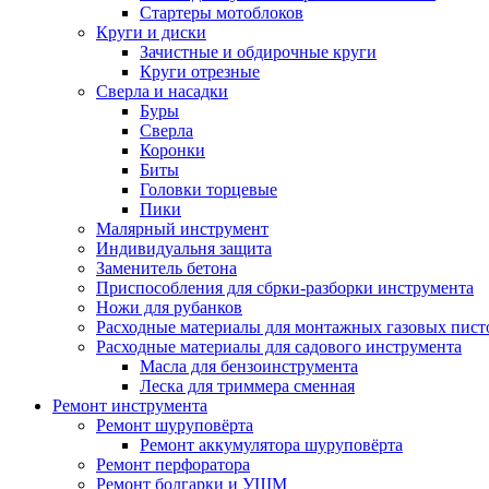
Стартеры мотоблоков
Круги и диски
Зачистные и обдирочные круги
Круги отрезные
Сверла и насадки
Буры
Сверла
Коронки
Биты
Головки торцевые
Пики
Малярный инструмент
Индивидуальня защита
Заменитель бетона
Приспособления для сбрки-разборки инструмента
Ножи для рубанков
Расходные материалы для монтажных газовых пист
Расходные материалы для садового инструмента
Масла для бензоинструмента
Леска для триммера сменная
Ремонт инструмента
Ремонт шуруповёрта
Ремонт аккумулятора шуруповёрта
Ремонт перфоратора
Ремонт болгарки и УШМ