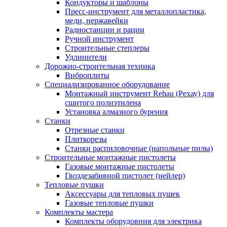
Кондукторы и шаблоны
Пресс-инструмент для металлопластика,
меди, нержавейки
Радиостанции и рации
Ручной инструмент
Строительные степлеры
Удлинители
Дорожно-строительная техника
Виброплиты
Специализированное оборудование
Монтажный инструмент Rehau (Рехау) для
сшитого полиэтилена
Установка алмазного бурения
Станки
Отрезные станки
Плиткорезы
Станки распиловочные (напольные пилы)
Строительные монтажные пистолеты
Газовые монтажные пистолеты
Гвоздезабивной пистолет (нейлер)
Тепловые пушки
Аксессуары для тепловых пушек
Газовые тепловые пушки
Комплекты мастера
Комплекты оборудовния для электрика