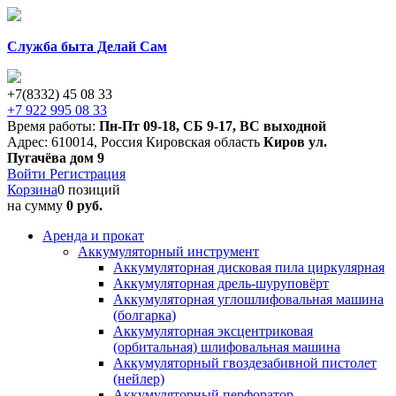
Служба быта Делай Сам
+7(8332) 45 08 33
+7 922 995 08 33
Время работы:
Пн-Пт 09-18
,
СБ 9-17
,
ВС выходной
Адрес:
610014
,
Россия
Кировская область
Киров
ул.
Пугачёва дом 9
Войти
Регистрация
Корзина
0 позиций
на сумму
0 руб.
Аренда и прокат
Аккумуляторный инструмент
Аккумуляторная дисковая пила циркулярная
Аккумуляторная дрель-шуруповёрт
Аккумуляторная углошлифовальная машина
(болгарка)
Аккумуляторная эксцентриковая
(орбитальная) шлифовальная машина
Аккумуляторный гвоздезабивной пистолет
(нейлер)
Аккумуляторный перфоратор