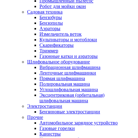
Промышленный пылесос
Робот для мойки окон
Садовая техника
Бензобуры
Бензопилы
Аэраторы
Измельчитель веток
Культиваторы и мотоблоки
Скарификаторы
Триммер
Газонные катки и аэраторы
Шлифовальное оборудование
Вибрационная шлифмашина
Ленточные шлифмашинки
Прямая шлифмашина
Полировальная машина
Углошлифовальная машина
Эксцентриковая (орбитальная)
шлифовальная машина
Электростанции
Бензиновые электростанции
Прочие
Автомобильное зарядное устройство
Газовые горелки
Канистры