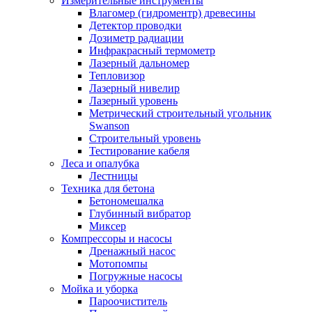
Измерительные инструменты
Влагомер (гидроментр) древесины
Детектор проводки
Дозиметр радиации
Инфракрасный термометр
Лазерный дальномер
Тепловизор
Лазерный нивелир
Лазерный уровень
Метрический строительный угольник
Swanson
Строительный уровень
Тестирование кабеля
Леса и опалубка
Лестницы
Техника для бетона
Бетономешалка
Глубинный вибратор
Миксер
Компрессоры и насосы
Дренажный насос
Мотопомпы
Погружные насосы
Мойка и уборка
Пароочиститель