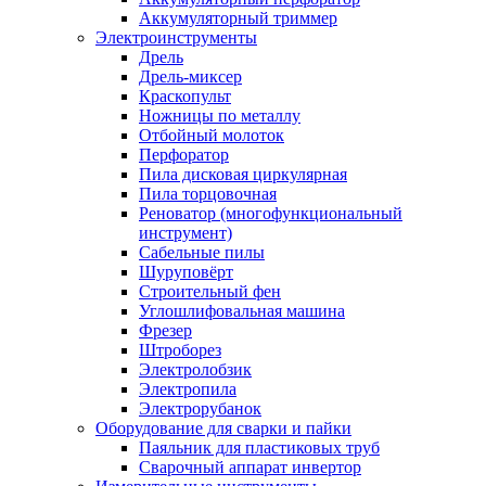
Аккумуляторный триммер
Электроинструменты
Дрель
Дрель-миксер
Краскопульт
Ножницы по металлу
Отбойный молоток
Перфоратор
Пила дисковая циркулярная
Пила торцовочная
Реноватор (многофункциональный
инструмент)
Сабельные пилы
Шуруповёрт
Строительный фен
Углошлифовальная машина
Фрезер
Штроборез
Электролобзик
Электропила
Электрорубанок
Оборудование для сварки и пайки
Паяльник для пластиковых труб
Сварочный аппарат инвертор