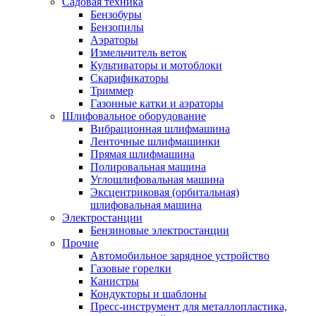
Садовая техника
Бензобуры
Бензопилы
Аэраторы
Измельчитель веток
Культиваторы и мотоблоки
Скарификаторы
Триммер
Газонные катки и аэраторы
Шлифовальное оборудование
Вибрационная шлифмашина
Ленточные шлифмашинки
Прямая шлифмашина
Полировальная машина
Углошлифовальная машина
Эксцентриковая (орбитальная)
шлифовальная машина
Электростанции
Бензиновые электростанции
Прочие
Автомобильное зарядное устройство
Газовые горелки
Канистры
Кондукторы и шаблоны
Пресс-инструмент для металлопластика,