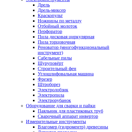
Дрель
Дрель-миксер
Краскопульт
Ножницы по металлу
Отбойный молоток
Перфоратор
Пила дисковая циркулярная
Пила торцовочная
Реноватор (многофункциональный
инструмент)
Сабельные пилы
Шуруповёрт
Строительный фен
Углошлифовальная машина
Фрезер
Штроборез
Электролобзик
Электропила
Электрорубанок
Оборудование для сварки и пайки
Паяльник для пластиковых труб
Сварочный аппарат инвертор
Измерительные инструменты
Влагомер (гидроментр) древесины