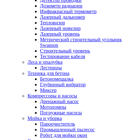
Детектор проводки
Дозиметр радиации
Инфракрасный термометр
Лазерный дальномер
Тепловизор
Лазерный нивелир
Лазерный уровень
Метрический строительный угольник
Swanson
Строительный уровень
Тестирование кабеля
Леса и опалубка
Лестницы
Техника для бетона
Бетономешалка
Глубинный вибратор
Миксер
Компрессоры и насосы
Дренажный насос
Мотопомпы
Погружные насосы
Мойка и уборка
Пароочиститель
Промышленный пылесос
Робот для мойки окон