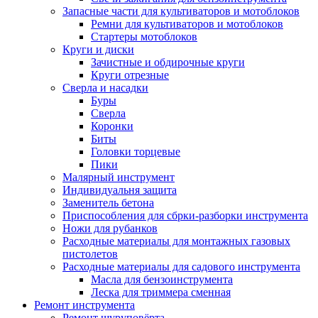
Запасные части для культиваторов и мотоблоков
Ремни для культиваторов и мотоблоков
Стартеры мотоблоков
Круги и диски
Зачистные и обдирочные круги
Круги отрезные
Сверла и насадки
Буры
Сверла
Коронки
Биты
Головки торцевые
Пики
Малярный инструмент
Индивидуальня защита
Заменитель бетона
Приспособления для сбрки-разборки инструмента
Ножи для рубанков
Расходные материалы для монтажных газовых
пистолетов
Расходные материалы для садового инструмента
Масла для бензоинструмента
Леска для триммера сменная
Ремонт инструмента
Ремонт шуруповёрта