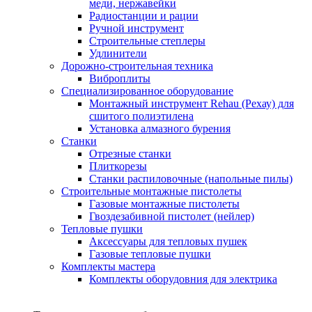
меди, нержавейки
Радиостанции и рации
Ручной инструмент
Строительные степлеры
Удлинители
Дорожно-строительная техника
Виброплиты
Специализированное оборудование
Монтажный инструмент Rehau (Рехау) для
сшитого полиэтилена
Установка алмазного бурения
Станки
Отрезные станки
Плиткорезы
Станки распиловочные (напольные пилы)
Строительные монтажные пистолеты
Газовые монтажные пистолеты
Гвоздезабивной пистолет (нейлер)
Тепловые пушки
Аксессуары для тепловых пушек
Газовые тепловые пушки
Комплекты мастера
Комплекты оборудовния для электрика