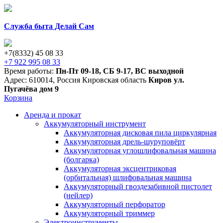
Служба быта Делай Сам
+7(8332) 45 08 33
+7 922 995 08 33
Время работы:
Пн-Пт 09-18
,
СБ 9-17
,
ВС выходной
Адрес:
610014
,
Россия
Кировская область
Киров
ул.
Пугачёва дом 9
Корзина
Аренда и прокат
Аккумуляторный инструмент
Аккумуляторная дисковая пила циркулярная
Аккумуляторная дрель-шуруповёрт
Аккумуляторная углошлифовальная машина
(болгарка)
Аккумуляторная эксцентриковая
(орбитальная) шлифовальная машина
Аккумуляторный гвоздезабивной пистолет
(нейлер)
Аккумуляторный перфоратор
Аккумуляторный триммер
Электроинструменты