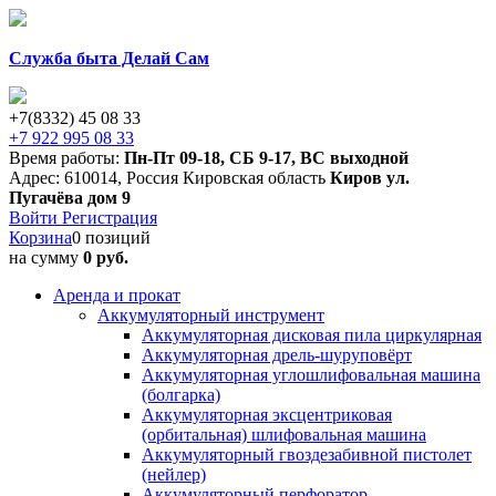
Служба быта Делай Сам
+7(8332) 45 08 33
+7 922 995 08 33
Время работы:
Пн-Пт 09-18
,
СБ 9-17
,
ВС выходной
Адрес:
610014
,
Россия
Кировская область
Киров
ул.
Пугачёва дом 9
Войти
Регистрация
Корзина
0 позиций
на сумму
0 руб.
Аренда и прокат
Аккумуляторный инструмент
Аккумуляторная дисковая пила циркулярная
Аккумуляторная дрель-шуруповёрт
Аккумуляторная углошлифовальная машина
(болгарка)
Аккумуляторная эксцентриковая
(орбитальная) шлифовальная машина
Аккумуляторный гвоздезабивной пистолет
(нейлер)
Аккумуляторный перфоратор