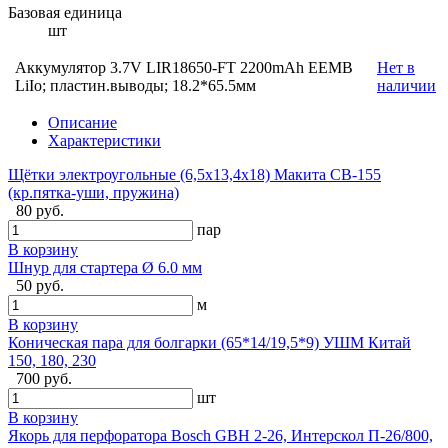
Базовая единица
шт
Аккумулятор 3.7V LIR18650-FT 2200mAh EEMB
Нет в
LiIo; пластин.выводы; 18.2*65.5мм
наличии
Описание
Характеристики
Щётки электроугольные (6,5х13,4х18) Макита CB-155
(кр.пятка-уши, пружина)
80 руб.
пар
В корзину
Шнур для стартера Ø 6.0 мм
50 руб.
м
В корзину
Коническая пара для болгарки (65*14/19,5*9) УШМ Китай
150, 180, 230
700 руб.
шт
В корзину
Якорь для перфоратора Bosch GBH 2-26, Интерскол П-26/800,