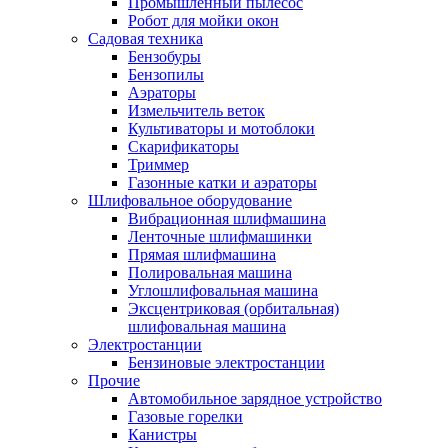
Промышленный пылесос
Робот для мойки окон
Садовая техника
Бензобуры
Бензопилы
Аэраторы
Измельчитель веток
Культиваторы и мотоблоки
Скарификаторы
Триммер
Газонные катки и аэраторы
Шлифовальное оборудование
Вибрационная шлифмашина
Ленточные шлифмашинки
Прямая шлифмашина
Полировальная машина
Углошлифовальная машина
Эксцентриковая (орбитальная)
шлифовальная машина
Электростанции
Бензиновые электростанции
Прочие
Автомобильное зарядное устройство
Газовые горелки
Канистры