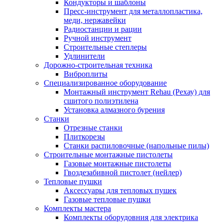
Кондукторы и шаблоны
Пресс-инструмент для металлопластика,
меди, нержавейки
Радиостанции и рации
Ручной инструмент
Строительные степлеры
Удлинители
Дорожно-строительная техника
Виброплиты
Специализированное оборудование
Монтажный инструмент Rehau (Рехау) для
сшитого полиэтилена
Установка алмазного бурения
Станки
Отрезные станки
Плиткорезы
Станки распиловочные (напольные пилы)
Строительные монтажные пистолеты
Газовые монтажные пистолеты
Гвоздезабивной пистолет (нейлер)
Тепловые пушки
Аксессуары для тепловых пушек
Газовые тепловые пушки
Комплекты мастера
Комплекты оборудовния для электрика