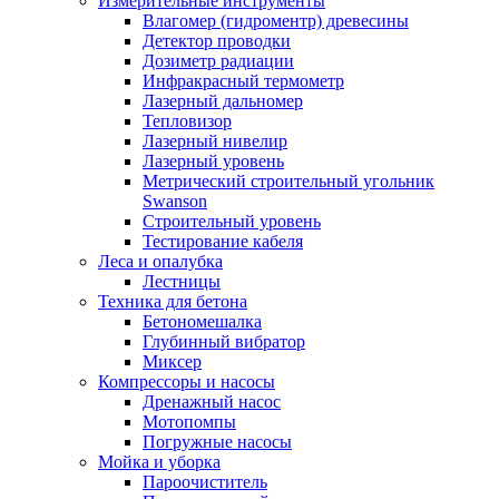
Измерительные инструменты
Влагомер (гидроментр) древесины
Детектор проводки
Дозиметр радиации
Инфракрасный термометр
Лазерный дальномер
Тепловизор
Лазерный нивелир
Лазерный уровень
Метрический строительный угольник
Swanson
Строительный уровень
Тестирование кабеля
Леса и опалубка
Лестницы
Техника для бетона
Бетономешалка
Глубинный вибратор
Миксер
Компрессоры и насосы
Дренажный насос
Мотопомпы
Погружные насосы
Мойка и уборка
Пароочиститель