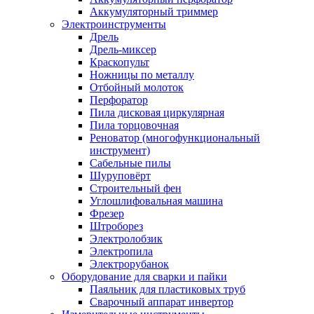
Аккумуляторный триммер
Электроинструменты
Дрель
Дрель-миксер
Краскопульт
Ножницы по металлу
Отбойный молоток
Перфоратор
Пила дисковая циркулярная
Пила торцовочная
Реноватор (многофункциональный
инструмент)
Сабельные пилы
Шуруповёрт
Строительный фен
Углошлифовальная машина
Фрезер
Штроборез
Электролобзик
Электропила
Электрорубанок
Оборудование для сварки и пайки
Паяльник для пластиковых труб
Сварочный аппарат инвертор