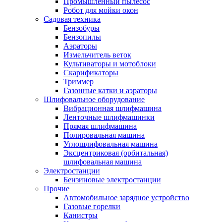
Промышленный пылесос
Робот для мойки окон
Садовая техника
Бензобуры
Бензопилы
Аэраторы
Измельчитель веток
Культиваторы и мотоблоки
Скарификаторы
Триммер
Газонные катки и аэраторы
Шлифовальное оборудование
Вибрационная шлифмашина
Ленточные шлифмашинки
Прямая шлифмашина
Полировальная машина
Углошлифовальная машина
Эксцентриковая (орбитальная)
шлифовальная машина
Электростанции
Бензиновые электростанции
Прочие
Автомобильное зарядное устройство
Газовые горелки
Канистры