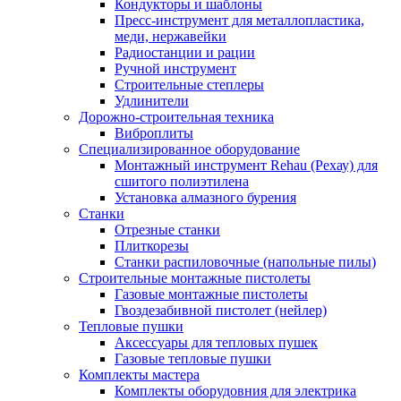
Кондукторы и шаблоны
Пресс-инструмент для металлопластика,
меди, нержавейки
Радиостанции и рации
Ручной инструмент
Строительные степлеры
Удлинители
Дорожно-строительная техника
Виброплиты
Специализированное оборудование
Монтажный инструмент Rehau (Рехау) для
сшитого полиэтилена
Установка алмазного бурения
Станки
Отрезные станки
Плиткорезы
Станки распиловочные (напольные пилы)
Строительные монтажные пистолеты
Газовые монтажные пистолеты
Гвоздезабивной пистолет (нейлер)
Тепловые пушки
Аксессуары для тепловых пушек
Газовые тепловые пушки
Комплекты мастера
Комплекты оборудовния для электрика