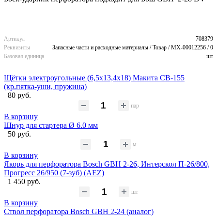
Артикул
708379
Реквизиты
Запасные части и расходные материалы / Товар / MX-00012256 / 0
Базовая единица
шт
Щётки электроугольные (6,5х13,4х18) Макита CB-155
(кр.пятка-уши, пружина)
80 руб.
пар
В корзину
Шнур для стартера Ø 6.0 мм
50 руб.
м
В корзину
Якорь для перфоратора Bosch GBH 2-26, Интерскол П-26/800,
Прогресс 26/950 (7-зуб) (AEZ)
1 450 руб.
шт
В корзину
Ствол перфоратора Bosch GBH 2-24 (аналог)