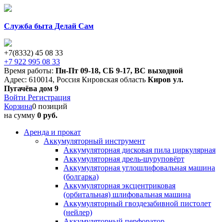
Служба быта Делай Сам
+7(8332) 45 08 33
+7 922 995 08 33
Время работы:
Пн-Пт 09-18
,
СБ 9-17
,
ВС выходной
Адрес:
610014
,
Россия
Кировская область
Киров
ул.
Пугачёва дом 9
Войти
Регистрация
Корзина
0 позиций
на сумму
0 руб.
Аренда и прокат
Аккумуляторный инструмент
Аккумуляторная дисковая пила циркулярная
Аккумуляторная дрель-шуруповёрт
Аккумуляторная углошлифовальная машина
(болгарка)
Аккумуляторная эксцентриковая
(орбитальная) шлифовальная машина
Аккумуляторный гвоздезабивной пистолет
(нейлер)
Аккумуляторный перфоратор