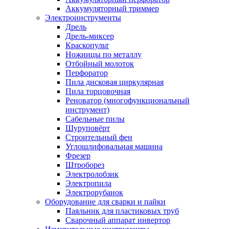
Аккумуляторный триммер
Электроинструменты
Дрель
Дрель-миксер
Краскопульт
Ножницы по металлу
Отбойный молоток
Перфоратор
Пила дисковая циркулярная
Пила торцовочная
Реноватор (многофункциональный
инструмент)
Сабельные пилы
Шуруповёрт
Строительный фен
Углошлифовальная машина
Фрезер
Штроборез
Электролобзик
Электропила
Электрорубанок
Оборудование для сварки и пайки
Паяльник для пластиковых труб
Сварочный аппарат инвертор