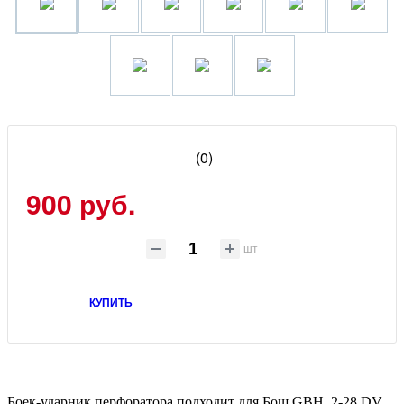
(0)
900 руб.
шт
КУПИТЬ
Боек-ударник перфоратора подходит для Бош GBH 2-28 DV