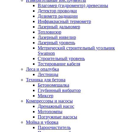
Измерительные инструменты
Влагомер (гидроментр) древесины
Детектор проводки
Дозиметр радиации
Инфракрасный термометр
Лазерный дальномер
Тепловизор
Лазерный нивелир
Лазерный уровень
Метрический строительный угольник
Swanson
Строительный уровень
Тестирование кабеля
Леса и опалубка
Лестницы
Техника для бетона
Бетономешалка
Глубинный вибратор
Миксер
Компрессоры и насосы
Дренажный насос
Мотопомпы
Погружные насосы
Мойка и уборка
Пароочиститель