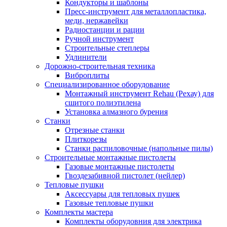
Кондукторы и шаблоны
Пресс-инструмент для металлопластика,
меди, нержавейки
Радиостанции и рации
Ручной инструмент
Строительные степлеры
Удлинители
Дорожно-строительная техника
Виброплиты
Специализированное оборудование
Монтажный инструмент Rehau (Рехау) для
сшитого полиэтилена
Установка алмазного бурения
Станки
Отрезные станки
Плиткорезы
Станки распиловочные (напольные пилы)
Строительные монтажные пистолеты
Газовые монтажные пистолеты
Гвоздезабивной пистолет (нейлер)
Тепловые пушки
Аксессуары для тепловых пушек
Газовые тепловые пушки
Комплекты мастера
Комплекты оборудовния для электрика