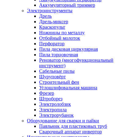
Аккумуляторный триммер
Электроинструменты
Дрель
Дрель-миксер
Краскопульт
Ножницы по металлу
Отбойный молоток
Перфоратор
Пила дисковая циркулярная
Пила торцовочная
Реноватор (многофункциональный
инструмент)
Сабельные пилы
Шуруповёрт
Строительный фен
Углошлифовальная машина
Фрезер
Штроборез
Электролобзик
Электропила
Электрорубанок
Оборудование для сварки и пайки
Паяльник для пластиковых труб
Сварочный аппарат инвертор