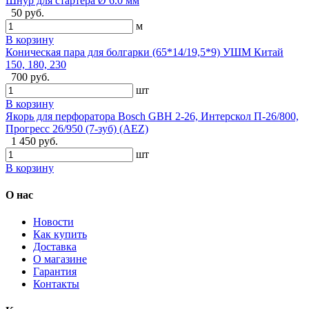
Шнур для стартера Ø 6.0 мм
50 руб.
м
В корзину
Коническая пара для болгарки (65*14/19,5*9) УШМ Китай
150, 180, 230
700 руб.
шт
В корзину
Якорь для перфоратора Bosch GBH 2-26, Интерскол П-26/800,
Прогресс 26/950 (7-зуб) (AEZ)
1 450 руб.
шт
В корзину
О нас
Новости
Как купить
Доставка
О магазине
Гарантия
Контакты