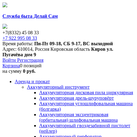
Служба быта Делай Сам
+7(8332) 45 08 33
+7 922 995 08 33
Время работы:
Пн-Пт 09-18
,
СБ 9-17
,
ВС выходной
Адрес:
610014
,
Россия
Кировская область
Киров
ул.
Пугачёва дом 9
Войти
Регистрация
Корзина
0 позиций
на сумму
0 руб.
Аренда и прокат
Аккумуляторный инструмент
Аккумуляторная дисковая пила циркулярная
Аккумуляторная дрель-шуруповёрт
Аккумуляторная углошлифовальная машина
(болгарка)
Аккумуляторная эксцентриковая
(орбитальная) шлифовальная машина
Аккумуляторный гвоздезабивной пистолет
(нейлер)
Аккумуляторный перфоратор