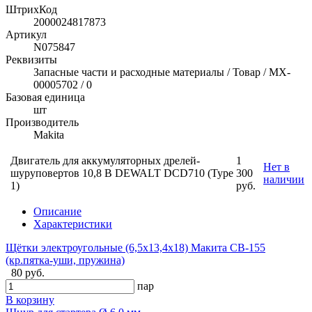
ШтрихКод
2000024817873
Артикул
N075847
Реквизиты
Запасные части и расходные материалы / Товар / MX-
00005702 / 0
Базовая единица
шт
Производитель
Makita
Двигатель для аккумуляторных дрелей-
1
Нет в
шуруповертов 10,8 В DEWALT DCD710 (Type
300
наличии
1)
руб.
Описание
Характеристики
Щётки электроугольные (6,5х13,4х18) Макита CB-155
(кр.пятка-уши, пружина)
80 руб.
пар
В корзину