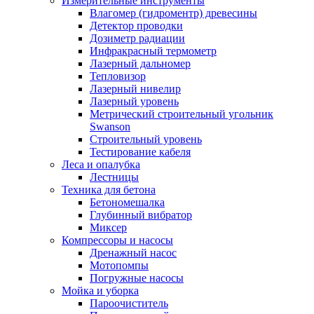
Измерительные инструменты
Влагомер (гидроментр) древесины
Детектор проводки
Дозиметр радиации
Инфракрасный термометр
Лазерный дальномер
Тепловизор
Лазерный нивелир
Лазерный уровень
Метрический строительный угольник
Swanson
Строительный уровень
Тестирование кабеля
Леса и опалубка
Лестницы
Техника для бетона
Бетономешалка
Глубинный вибратор
Миксер
Компрессоры и насосы
Дренажный насос
Мотопомпы
Погружные насосы
Мойка и уборка
Пароочиститель