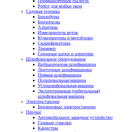
Промышленный пылесос
Робот для мойки окон
Садовая техника
Бензобуры
Бензопилы
Аэраторы
Измельчитель веток
Культиваторы и мотоблоки
Скарификаторы
Триммер
Газонные катки и аэраторы
Шлифовальное оборудование
Вибрационная шлифмашина
Ленточные шлифмашинки
Прямая шлифмашина
Полировальная машина
Углошлифовальная машина
Эксцентриковая (орбитальная)
шлифовальная машина
Электростанции
Бензиновые электростанции
Прочие
Автомобильное зарядное устройство
Газовые горелки
Канистры