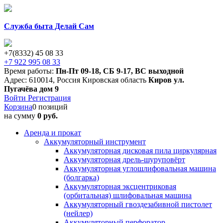
Служба быта Делай Сам
+7(8332) 45 08 33
+7 922 995 08 33
Время работы:
Пн-Пт 09-18
,
СБ 9-17
,
ВС выходной
Адрес:
610014
,
Россия
Кировская область
Киров
ул.
Пугачёва дом 9
Войти
Регистрация
Корзина
0 позиций
на сумму
0 руб.
Аренда и прокат
Аккумуляторный инструмент
Аккумуляторная дисковая пила циркулярная
Аккумуляторная дрель-шуруповёрт
Аккумуляторная углошлифовальная машина
(болгарка)
Аккумуляторная эксцентриковая
(орбитальная) шлифовальная машина
Аккумуляторный гвоздезабивной пистолет
(нейлер)
Аккумуляторный перфоратор