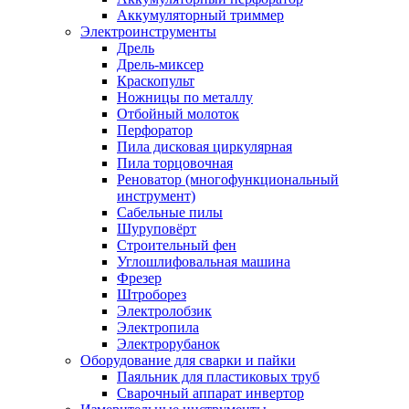
Аккумуляторный триммер
Электроинструменты
Дрель
Дрель-миксер
Краскопульт
Ножницы по металлу
Отбойный молоток
Перфоратор
Пила дисковая циркулярная
Пила торцовочная
Реноватор (многофункциональный
инструмент)
Сабельные пилы
Шуруповёрт
Строительный фен
Углошлифовальная машина
Фрезер
Штроборез
Электролобзик
Электропила
Электрорубанок
Оборудование для сварки и пайки
Паяльник для пластиковых труб
Сварочный аппарат инвертор