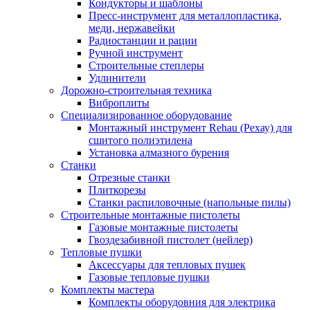
Кондукторы и шаблоны
Пресс-инструмент для металлопластика,
меди, нержавейки
Радиостанции и рации
Ручной инструмент
Строительные степлеры
Удлинители
Дорожно-строительная техника
Виброплиты
Специализированное оборудование
Монтажный инструмент Rehau (Рехау) для
сшитого полиэтилена
Установка алмазного бурения
Станки
Отрезные станки
Плиткорезы
Станки распиловочные (напольные пилы)
Строительные монтажные пистолеты
Газовые монтажные пистолеты
Гвоздезабивной пистолет (нейлер)
Тепловые пушки
Аксессуары для тепловых пушек
Газовые тепловые пушки
Комплекты мастера
Комплекты оборудовния для электрика