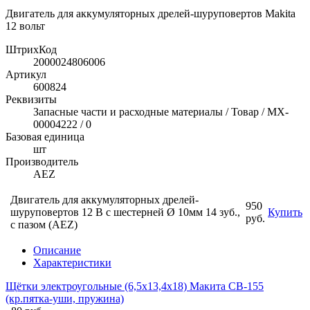
Двигатель для аккумуляторных дрелей-шуруповертов Makita
12 вольт
ШтрихКод
2000024806006
Артикул
600824
Реквизиты
Запасные части и расходные материалы / Товар / MX-
00004222 / 0
Базовая единица
шт
Производитель
AEZ
Двигатель для аккумуляторных дрелей-
950
шуруповертов 12 В с шестерней Ø 10мм 14 зуб.,
Купить
руб.
с пазом (AEZ)
Описание
Характеристики
Щётки электроугольные (6,5х13,4х18) Макита CB-155
(кр.пятка-уши, пружина)