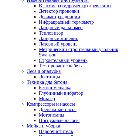
Измерительные инструменты
Влагомер (гидроментр) древесины
Детектор проводки
Дозиметр радиации
Инфракрасный термометр
Лазерный дальномер
Тепловизор
Лазерный нивелир
Лазерный уровень
Метрический строительный угольник
Swanson
Строительный уровень
Тестирование кабеля
Леса и опалубка
Лестницы
Техника для бетона
Бетономешалка
Глубинный вибратор
Миксер
Компрессоры и насосы
Дренажный насос
Мотопомпы
Погружные насосы
Мойка и уборка
Пароочиститель