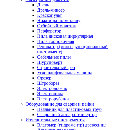
Дрель
Дрель-миксер
Краскопульт
Ножницы по металлу
Отбойный молоток
Перфоратор
Пила дисковая циркулярная
Пила торцовочная
Реноватор (многофункциональный
инструмент)
Сабельные пилы
Шуруповёрт
Строительный фен
Углошлифовальная машина
Фрезер
Штроборез
Электролобзик
Электропила
Электрорубанок
Оборудование для сварки и пайки
Паяльник для пластиковых труб
Сварочный аппарат инвертор
Измерительные инструменты
Влагомер (гидроментр) древесины