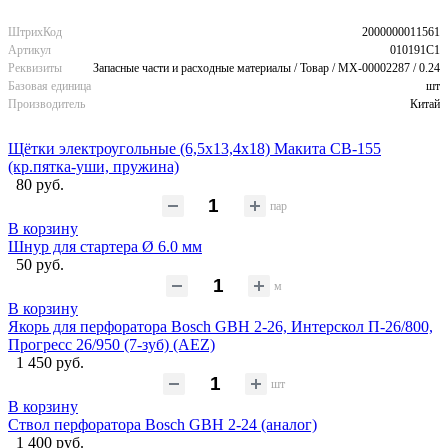
ШтрихКод
2000000011561
Артикул
010191C1
Реквизиты
Запасные части и расходные материалы / Товар / MX-00002287 / 0.24
Базовая единица
шт
Производитель
Китай
Щётки электроугольные (6,5х13,4х18) Макита CB-155
(кр.пятка-уши, пружина)
80 руб.
пар
В корзину
Шнур для стартера Ø 6.0 мм
50 руб.
м
В корзину
Якорь для перфоратора Bosch GBH 2-26, Интерскол П-26/800,
Прогресс 26/950 (7-зуб) (AEZ)
1 450 руб.
шт
В корзину
Ствол перфоратора Bosch GBH 2-24 (аналог)
1 400 руб.