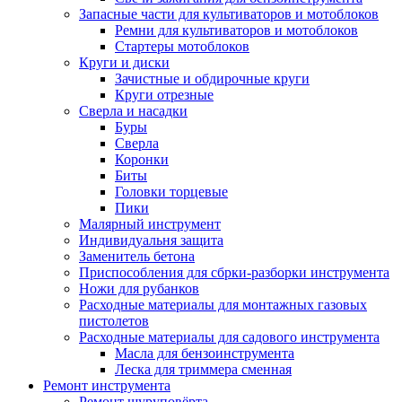
Запасные части для культиваторов и мотоблоков
Ремни для культиваторов и мотоблоков
Стартеры мотоблоков
Круги и диски
Зачистные и обдирочные круги
Круги отрезные
Сверла и насадки
Буры
Сверла
Коронки
Биты
Головки торцевые
Пики
Малярный инструмент
Индивидуальня защита
Заменитель бетона
Приспособления для сбрки-разборки инструмента
Ножи для рубанков
Расходные материалы для монтажных газовых
пистолетов
Расходные материалы для садового инструмента
Масла для бензоинструмента
Леска для триммера сменная
Ремонт инструмента
Ремонт шуруповёрта