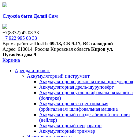
Служба быта Делай Сам
+7(8332) 45 08 33
+7 922 995 08 33
Время работы:
Пн-Пт 09-18
,
СБ 9-17
,
ВС выходной
Адрес:
610014
,
Россия
Кировская область
Киров
ул.
Пугачёва дом 9
Корзина
Аренда и прокат
Аккумуляторный инструмент
Аккумуляторная дисковая пила циркулярная
Аккумуляторная дрель-шуруповёрт
Аккумуляторная углошлифовальная машина
(болгарка)
Аккумуляторная эксцентриковая
(орбитальная) шлифовальная машина
Аккумуляторный гвоздезабивной пистолет
(нейлер)
Аккумуляторный перфоратор
Аккумуляторный триммер
Электроинструменты