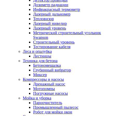
Детектор проводки
Дозиметр радиации
Инфракрасный термометр
Лазерный дальномер
Тепловизор
Лазерный нивелир
Лазерный уровень
Метрический строительный угольник
Swanson
Строительный уровень
Тестирование кабеля
Леса и опалубка
Лестницы
Техника для бетона
Бетономешалка
Глубинный вибратор
Миксер
Компрессоры и насосы
Дренажный насос
Мотопомпы
Погружные насосы
Мойка и уборка
Пароочиститель
Промышленный пылесос
Робот для мойки окон