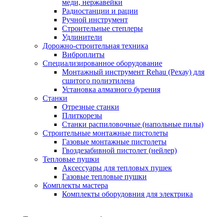
меди, нержавейки
Радиостанции и рации
Ручной инструмент
Строительные степлеры
Удлинители
Дорожно-строительная техника
Виброплиты
Специализированное оборудование
Монтажный инструмент Rehau (Рехау) для
сшитого полиэтилена
Установка алмазного бурения
Станки
Отрезные станки
Плиткорезы
Станки распиловочные (напольные пилы)
Строительные монтажные пистолеты
Газовые монтажные пистолеты
Гвоздезабивной пистолет (нейлер)
Тепловые пушки
Аксессуары для тепловых пушек
Газовые тепловые пушки
Комплекты мастера
Комплекты оборудовния для электрика