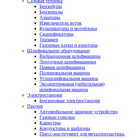
Садовая техника
Бензобуры
Бензопилы
Аэраторы
Измельчитель веток
Культиваторы и мотоблоки
Скарификаторы
Триммер
Газонные катки и аэраторы
Шлифовальное оборудование
Вибрационная шлифмашина
Ленточные шлифмашинки
Прямая шлифмашина
Полировальная машина
Углошлифовальная машина
Эксцентриковая (орбитальная)
шлифовальная машина
Электростанции
Бензиновые электростанции
Прочие
Автомобильное зарядное устройство
Газовые горелки
Канистры
Кондукторы и шаблоны
Пресс-инструмент для металлопластика,