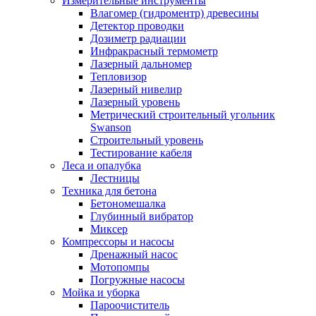
Измерительные инструменты
Влагомер (гидроментр) древесины
Детектор проводки
Дозиметр радиации
Инфракрасный термометр
Лазерный дальномер
Тепловизор
Лазерный нивелир
Лазерный уровень
Метрический строительный угольник
Swanson
Строительный уровень
Тестирование кабеля
Леса и опалубка
Лестницы
Техника для бетона
Бетономешалка
Глубинный вибратор
Миксер
Компрессоры и насосы
Дренажный насос
Мотопомпы
Погружные насосы
Мойка и уборка
Пароочиститель