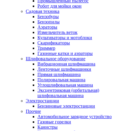
Промышленный пылесос
Робот для мойки окон
Садовая техника
Бензобуры
Бензопилы
Аэраторы
Измельчитель веток
Культиваторы и мотоблоки
Скарификаторы
Триммер
Газонные катки и аэраторы
Шлифовальное оборудование
Вибрационная шлифмашина
Ленточные шлифмашинки
Прямая шлифмашина
Полировальная машина
Углошлифовальная машина
Эксцентриковая (орбитальная)
шлифовальная машина
Электростанции
Бензиновые электростанции
Прочие
Автомобильное зарядное устройство
Газовые горелки
Канистры