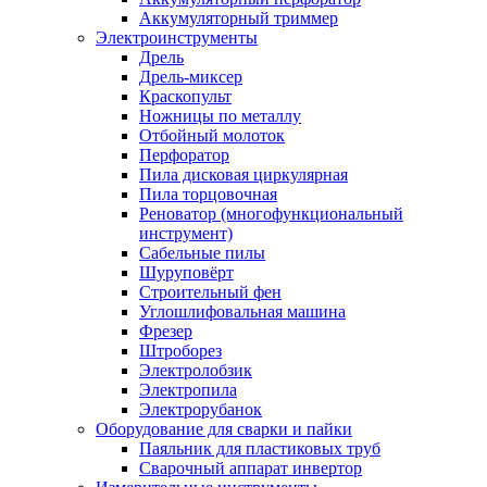
Аккумуляторный триммер
Электроинструменты
Дрель
Дрель-миксер
Краскопульт
Ножницы по металлу
Отбойный молоток
Перфоратор
Пила дисковая циркулярная
Пила торцовочная
Реноватор (многофункциональный
инструмент)
Сабельные пилы
Шуруповёрт
Строительный фен
Углошлифовальная машина
Фрезер
Штроборез
Электролобзик
Электропила
Электрорубанок
Оборудование для сварки и пайки
Паяльник для пластиковых труб
Сварочный аппарат инвертор