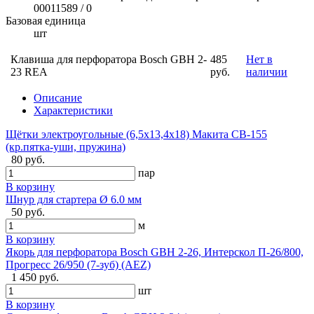
00011589 / 0
Базовая единица
шт
Клавиша для перфоратора Bosch GBH 2-
485
Нет в
23 REA
руб.
наличии
Описание
Характеристики
Щётки электроугольные (6,5х13,4х18) Макита CB-155
(кр.пятка-уши, пружина)
80 руб.
пар
В корзину
Шнур для стартера Ø 6.0 мм
50 руб.
м
В корзину
Якорь для перфоратора Bosch GBH 2-26, Интерскол П-26/800,
Прогресс 26/950 (7-зуб) (AEZ)
1 450 руб.
шт
В корзину