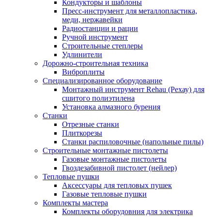
Кондукторы и шаблоны
Пресс-инструмент для металлопластика,
меди, нержавейки
Радиостанции и рации
Ручной инструмент
Строительные степлеры
Удлинители
Дорожно-строительная техника
Виброплиты
Специализированное оборудование
Монтажный инструмент Rehau (Рехау) для
сшитого полиэтилена
Установка алмазного бурения
Станки
Отрезные станки
Плиткорезы
Станки распиловочные (напольные пилы)
Строительные монтажные пистолеты
Газовые монтажные пистолеты
Гвоздезабивной пистолет (нейлер)
Тепловые пушки
Аксессуары для тепловых пушек
Газовые тепловые пушки
Комплекты мастера
Комплекты оборудовния для электрика