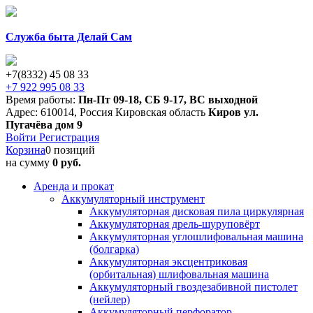
Служба быта Делай Сам
+7(8332) 45 08 33
+7 922 995 08 33
Время работы:
Пн-Пт 09-18
,
СБ 9-17
,
ВС выходной
Адрес:
610014
,
Россия
Кировская область
Киров
ул.
Пугачёва дом 9
Войти
Регистрация
Корзина
0 позиций
на сумму
0 руб.
Аренда и прокат
Аккумуляторный инструмент
Аккумуляторная дисковая пила циркулярная
Аккумуляторная дрель-шуруповёрт
Аккумуляторная углошлифовальная машина
(болгарка)
Аккумуляторная эксцентриковая
(орбитальная) шлифовальная машина
Аккумуляторный гвоздезабивной пистолет
(нейлер)
Аккумуляторный перфоратор