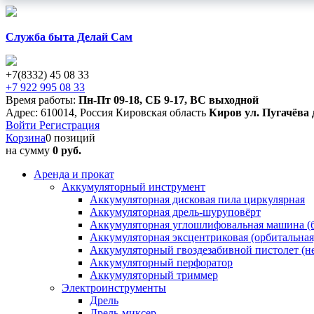
Служба быта Делай Сам
+7(8332) 45 08 33
+7 922 995 08 33
Время работы:
Пн-Пт 09-18
,
СБ 9-17
,
ВС выходной
Адрес:
610014
,
Россия
Кировская область
Киров
ул. Пугачёва 
Войти
Регистрация
Корзина
0 позиций
на сумму
0 руб.
Аренда и прокат
Аккумуляторный инструмент
Аккумуляторная дисковая пила циркулярная
Аккумуляторная дрель-шуруповёрт
Аккумуляторная углошлифовальная машина (б
Аккумуляторная эксцентриковая (орбитальна
Аккумуляторный гвоздезабивной пистолет (н
Аккумуляторный перфоратор
Аккумуляторный триммер
Электроинструменты
Дрель
Дрель-миксер