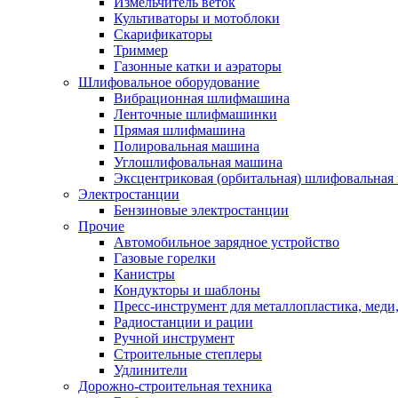
Измельчитель веток
Культиваторы и мотоблоки
Скарификаторы
Триммер
Газонные катки и аэраторы
Шлифовальное оборудование
Вибрационная шлифмашина
Ленточные шлифмашинки
Прямая шлифмашина
Полировальная машина
Углошлифовальная машина
Эксцентриковая (орбитальная) шлифовальная
Электростанции
Бензиновые электростанции
Прочие
Автомобильное зарядное устройство
Газовые горелки
Канистры
Кондукторы и шаблоны
Пресс-инструмент для металлопластика, меди
Радиостанции и рации
Ручной инструмент
Строительные степлеры
Удлинители
Дорожно-строительная техника