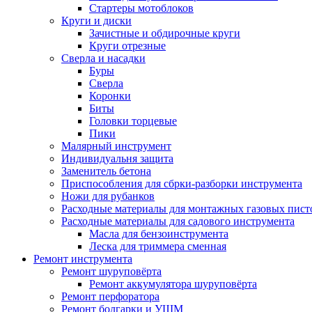
Стартеры мотоблоков
Круги и диски
Зачистные и обдирочные круги
Круги отрезные
Сверла и насадки
Буры
Сверла
Коронки
Биты
Головки торцевые
Пики
Малярный инструмент
Индивидуальня защита
Заменитель бетона
Приспособления для сбрки-разборки инструмента
Ножи для рубанков
Расходные материалы для монтажных газовых пист
Расходные материалы для садового инструмента
Масла для бензоинструмента
Леска для триммера сменная
Ремонт инструмента
Ремонт шуруповёрта
Ремонт аккумулятора шуруповёрта
Ремонт перфоратора
Ремонт болгарки и УШМ