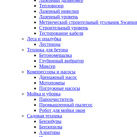
Лазерный дальномер
Тепловизор
Лазерный нивелир
Лазерный уровень
Метрический строительный угольник Swanso
Строительный уровень
Тестирование кабеля
Леса и опалубка
Лестницы
Техника для бетона
Бетономешалка
Глубинный вибратор
Миксер
Компрессоры и насосы
Дренажный насос
Мотопомпы
Погружные насосы
Мойка и уборка
Пароочиститель
Промышленный пылесос
Робот для мойки окон
Садовая техника
Бензобуры
Бензопилы
Аэраторы