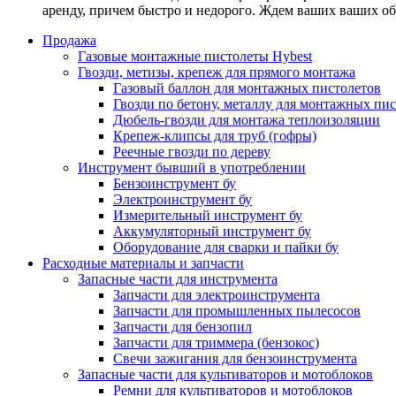
аренду, причем быстро и недорого. Ждем ваших ваших о
Продажа
Газовые монтажные пистолеты Hybest
Гвозди, метизы, крепеж для прямого монтажа
Газовый баллон для монтажных пистолетов
Гвозди по бетону, металлу для монтажных пи
Дюбель-гвозди для монтажа теплоизоляции
Крепеж-клипсы для труб (гофры)
Реечные гвозди по дереву
Инструмент бывший в употреблении
Бензоинструмент бу
Электроинструмент бу
Измерительный инструмент бу
Аккумуляторный инструмент бу
Оборудование для сварки и пайки бу
Расходные материалы и запчасти
Запасные части для инструмента
Запчасти для электроинструмента
Запчасти для промышленных пылесосов
Запчасти для бензопил
Запчасти для триммера (бензокос)
Свечи зажигания для бензоинструмента
Запасные части для культиваторов и мотоблоков
Ремни для культиваторов и мотоблоков