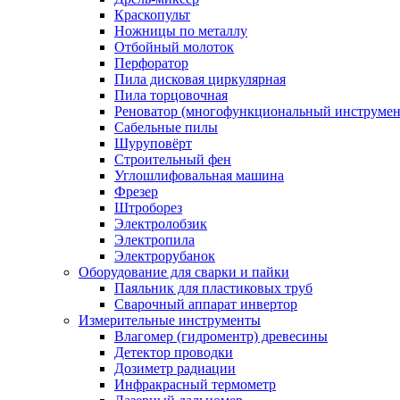
Краскопульт
Ножницы по металлу
Отбойный молоток
Перфоратор
Пила дисковая циркулярная
Пила торцовочная
Реноватор (многофункциональный инструмен
Сабельные пилы
Шуруповёрт
Строительный фен
Углошлифовальная машина
Фрезер
Штроборез
Электролобзик
Электропила
Электрорубанок
Оборудование для сварки и пайки
Паяльник для пластиковых труб
Сварочный аппарат инвертор
Измерительные инструменты
Влагомер (гидроментр) древесины
Детектор проводки
Дозиметр радиации
Инфракрасный термометр