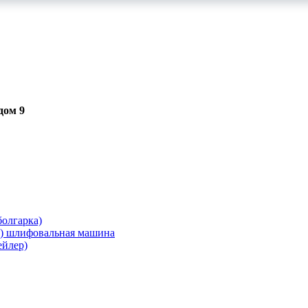
дом 9
олгарка)
я) шлифовальная машина
ейлер)