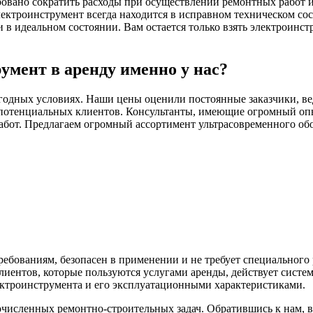
ровано сократить расходы при осуществлении ремонтных работ и 
ектроинструмент всегда находится в исправном техническом со
 идеальном состоянии. Вам остается только взять электроинстр
умент в аренду именно у нас?
годных условиях. Наши цены оценили постоянные заказчики, ве
потенциальных клиентов. Консультанты, имеющие огромный опыт
абот. Предлагаем огромный ассортимент ультрасовременного обо
ебованиям, безопасен в применении и не требует специального
иентов, которые пользуются услугами аренды, действует систе
ектроинструмента и его эксплуатационными характеристиками.
исленных ремонтно-строительных задач. Обратившись к нам, 