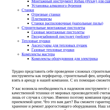
Монтажный инструмент Rehau (Рехау) для сш
Установка алмазного бурения
Станки
Отрезные станки
Плиткорезы
Станки распиловочные (напольные пилы)
Строительные монтажные пистолеты
Газовые монтажные пистолеты
Гвоздезабивной пистолет (нейлер)
Тепловые пушки
Аксессуары для тепловых пушек
Газовые тепловые пушки
Комплекты мастера
Комплекты оборудовния для электрика
Трудно представить себе проведение сложных строитель
инструменты как перфоратор, строительный фен, штробор
взять в аренду в нашей компании. С их помощью сможете
У вас возникла необходимость в надежном инструменте 
качественной техники от мировых производителей считае
лишь от случая к случаю. Именно поэтому компания пред
приемлемой цене. Что это вам дает? Вы сможете гаранти
хранение и ремонт дорогостоящего оборудования. Наш эл