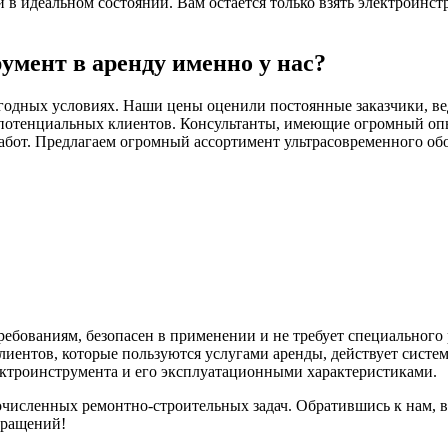
 идеальном состоянии. Вам остается только взять электроинстр
умент в аренду именно у нас?
годных условиях. Наши цены оценили постоянные заказчики, ве
потенциальных клиентов. Консультанты, имеющие огромный опыт
абот. Предлагаем огромный ассортимент ультрасовременного обо
ебованиям, безопасен в применении и не требует специального
иентов, которые пользуются услугами аренды, действует систе
ектроинструмента и его эксплуатационными характеристиками.
исленных ремонтно-строительных задач. Обратившись к нам, 
бращений!