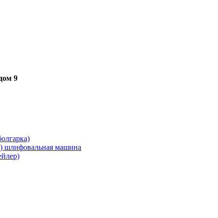
дом 9
олгарка)
я) шлифовальная машина
ейлер)