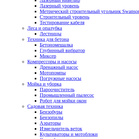
Лазерный нивелир
Лазерный уровень
Метрический строительный угольник Swanso
Строительный уровень
Тестирование кабеля
Леса и опалубка
Лестницы
Техника для бетона
Бетономешалка
Глубинный вибратор
Миксер
Компрессоры и насосы
Дренажный насос
Мотопомпы
Погружные насосы
Мойка и уборка
Пароочиститель
Промышленный пылесос
Робот для мойки окон
Садовая техника
Бензобуры
Бензопилы
Аэраторы
Измельчитель веток
Культиваторы и мотоблоки