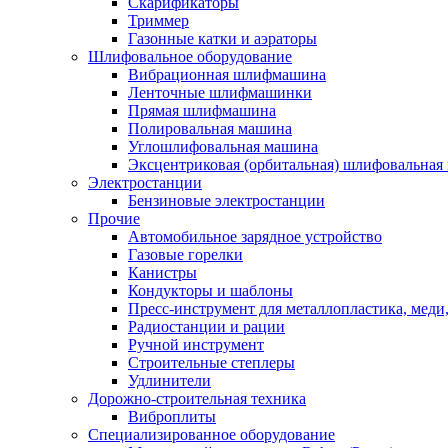
Скарификаторы
Триммер
Газонные катки и аэраторы
Шлифовальное оборудование
Вибрационная шлифмашина
Ленточные шлифмашинки
Прямая шлифмашина
Полировальная машина
Углошлифовальная машина
Эксцентриковая (орбитальная) шлифовальная
Электростанции
Бензиновые электростанции
Прочие
Автомобильное зарядное устройство
Газовые горелки
Канистры
Кондукторы и шаблоны
Пресс-инструмент для металлопластика, меди
Радиостанции и рации
Ручной инструмент
Строительные степлеры
Удлинители
Дорожно-строительная техника
Виброплиты
Специализированное оборудование