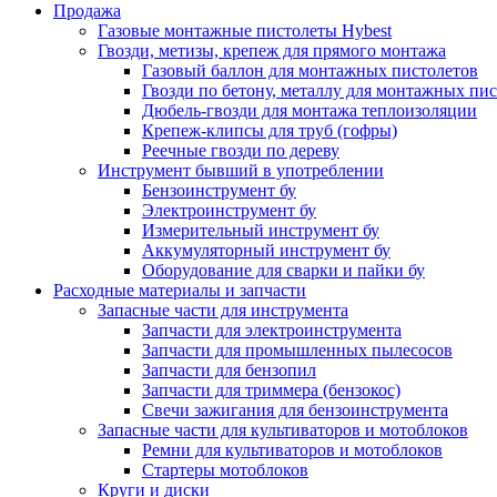
Продажа
Газовые монтажные пистолеты Hybest
Гвозди, метизы, крепеж для прямого монтажа
Газовый баллон для монтажных пистолетов
Гвозди по бетону, металлу для монтажных пи
Дюбель-гвозди для монтажа теплоизоляции
Крепеж-клипсы для труб (гофры)
Реечные гвозди по дереву
Инструмент бывший в употреблении
Бензоинструмент бу
Электроинструмент бу
Измерительный инструмент бу
Аккумуляторный инструмент бу
Оборудование для сварки и пайки бу
Расходные материалы и запчасти
Запасные части для инструмента
Запчасти для электроинструмента
Запчасти для промышленных пылесосов
Запчасти для бензопил
Запчасти для триммера (бензокос)
Свечи зажигания для бензоинструмента
Запасные части для культиваторов и мотоблоков
Ремни для культиваторов и мотоблоков
Стартеры мотоблоков
Круги и диски