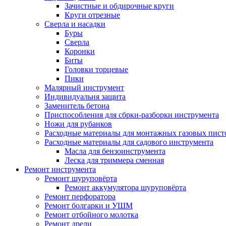
Зачистные и обдирочные круги
Круги отрезные
Сверла и насадки
Буры
Сверла
Коронки
Биты
Головки торцевые
Пики
Малярный инструмент
Индивидуальня защита
Заменитель бетона
Приспособления для сбрки-разборки инструмента
Ножи для рубанков
Расходные материалы для монтажных газовых пист
Расходные материалы для садового инструмента
Масла для бензоинструмента
Леска для триммера сменная
Ремонт инструмента
Ремонт шуруповёрта
Ремонт аккумулятора шуруповёрта
Ремонт перфоратора
Ремонт болгарки и УШМ
Ремонт отбойного молотка
Ремонт дрели