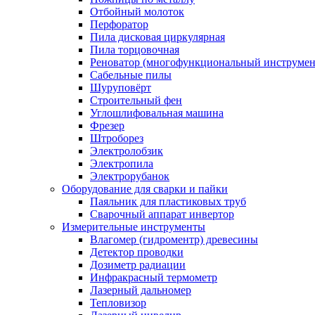
Отбойный молоток
Перфоратор
Пила дисковая циркулярная
Пила торцовочная
Реноватор (многофункциональный инструмен
Сабельные пилы
Шуруповёрт
Строительный фен
Углошлифовальная машина
Фрезер
Штроборез
Электролобзик
Электропила
Электрорубанок
Оборудование для сварки и пайки
Паяльник для пластиковых труб
Сварочный аппарат инвертор
Измерительные инструменты
Влагомер (гидроментр) древесины
Детектор проводки
Дозиметр радиации
Инфракрасный термометр
Лазерный дальномер
Тепловизор