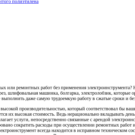
итого полиэтилена
ных или ремонтных работ без применения электроинструмента? 
ез, шлифовальная машинка, болгарка, электролобзик, которые о
 выполнить даже самую трудоемкую работу в сжатые сроки и бе
с высокой производительностью, который соответствовал бы в
тся их высокая стоимость. Ведь нерационально вкладывать деньг
лагает услуги, непосредственно связанные с арендой электроин
ровано сократить расходы при осуществлении ремонтных работ и 
ектроинструмент всегда находится в исправном техническом со