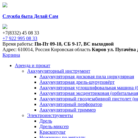
Служба быта Делай Сам
+7(8332) 45 08 33
+7 922 995 08 33
Время работы:
Пн-Пт 09-18
,
СБ 9-17
,
ВС выходной
Адрес:
610014
,
Россия
Кировская область
Киров
ул. Пугачёва 
Корзина
Аренда и прокат
Аккумуляторный инструмент
Аккумуляторная дисковая пила циркулярная
Аккумуляторная дрель-шуруповёрт
Аккумуляторная углошлифовальная машина (б
Аккумуляторная эксцентриковая (орбитальна
Аккумуляторный гвоздезабивной пистолет (н
Аккумуляторный перфоратор
Аккумуляторный триммер
Электроинструменты
Дрель
Дрель-миксер
Краскопульт
Ножницы по металлу