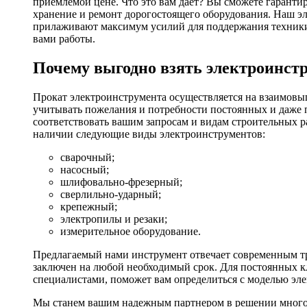
приемлемой цене. Что это вам дает? Вы сможете гаранти
хранение и ремонт дорогостоящего оборудования. Наш эл
прилаживают максимум усилий для поддержания техники в
вами работы.
Почему выгодно взять электроинстр
Прокат электроинструмента осуществляется на взаимовы
учитывать пожелания и потребности постоянных и даже 
соответствовать вашим запросам и видам строительных р
наличии следующие виды электроинструментов:
сварочный;
насосный;
шлифовально-фрезерный;
сверлильно-ударный;
крепежный;
электропилы и резаки;
измерительное оборудование.
Предлагаемый нами инструмент отвечает современным тр
заключен на любой необходимый срок. Для постоянных кл
специалистами, поможет вам определиться с моделью эл
Мы станем вашим надежным партнером в решении многоч