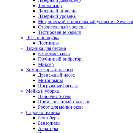
Лазерный дальномер
Тепловизор
Лазерный нивелир
Лазерный уровень
Метрический строительный угольник Swanso
Строительный уровень
Тестирование кабеля
Леса и опалубка
Лестницы
Техника для бетона
Бетономешалка
Глубинный вибратор
Миксер
Компрессоры и насосы
Дренажный насос
Мотопомпы
Погружные насосы
Мойка и уборка
Пароочиститель
Промышленный пылесос
Робот для мойки окон
Садовая техника
Бензобуры
Бензопилы
Аэраторы