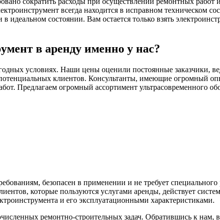
ровано сократить расходы при осуществлении ремонтных работ и 
ектроинструмент всегда находится в исправном техническом со
 идеальном состоянии. Вам остается только взять электроинстр
умент в аренду именно у нас?
годных условиях. Наши цены оценили постоянные заказчики, ве
потенциальных клиентов. Консультанты, имеющие огромный опыт
абот. Предлагаем огромный ассортимент ультрасовременного обо
ебованиям, безопасен в применении и не требует специального
иентов, которые пользуются услугами аренды, действует систе
ектроинструмента и его эксплуатационными характеристиками.
исленных ремонтно-строительных задач. Обратившись к нам, 