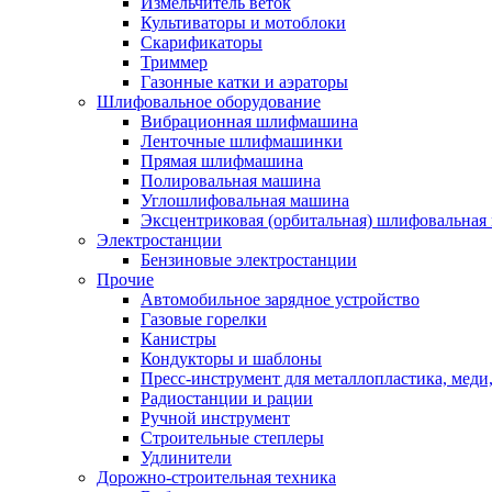
Измельчитель веток
Культиваторы и мотоблоки
Скарификаторы
Триммер
Газонные катки и аэраторы
Шлифовальное оборудование
Вибрационная шлифмашина
Ленточные шлифмашинки
Прямая шлифмашина
Полировальная машина
Углошлифовальная машина
Эксцентриковая (орбитальная) шлифовальная
Электростанции
Бензиновые электростанции
Прочие
Автомобильное зарядное устройство
Газовые горелки
Канистры
Кондукторы и шаблоны
Пресс-инструмент для металлопластика, меди
Радиостанции и рации
Ручной инструмент
Строительные степлеры
Удлинители
Дорожно-строительная техника