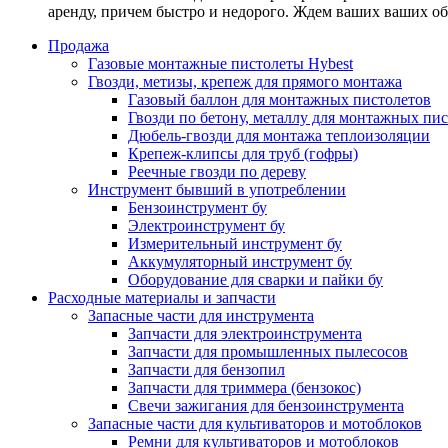
аренду, причем быстро и недорого. Ждем ваших ваших о
Продажа
Газовые монтажные пистолеты Hybest
Гвозди, метизы, крепеж для прямого монтажа
Газовый баллон для монтажных пистолетов
Гвозди по бетону, металлу для монтажных пи
Дюбель-гвозди для монтажа теплоизоляции
Крепеж-клипсы для труб (гофры)
Реечные гвозди по дереву
Инструмент бывший в употреблении
Бензоинструмент бу
Электроинструмент бу
Измерительный инструмент бу
Аккумуляторный инструмент бу
Оборудование для сварки и пайки бу
Расходные материалы и запчасти
Запасные части для инструмента
Запчасти для электроинструмента
Запчасти для промышленных пылесосов
Запчасти для бензопил
Запчасти для триммера (бензокос)
Свечи зажигания для бензоинструмента
Запасные части для культиваторов и мотоблоков
Ремни для культиваторов и мотоблоков