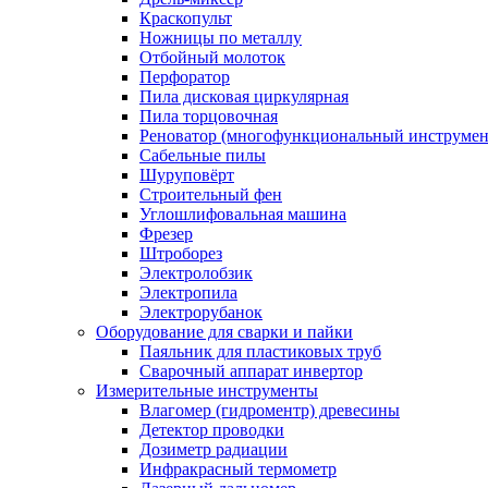
Краскопульт
Ножницы по металлу
Отбойный молоток
Перфоратор
Пила дисковая циркулярная
Пила торцовочная
Реноватор (многофункциональный инструмен
Сабельные пилы
Шуруповёрт
Строительный фен
Углошлифовальная машина
Фрезер
Штроборез
Электролобзик
Электропила
Электрорубанок
Оборудование для сварки и пайки
Паяльник для пластиковых труб
Сварочный аппарат инвертор
Измерительные инструменты
Влагомер (гидроментр) древесины
Детектор проводки
Дозиметр радиации
Инфракрасный термометр