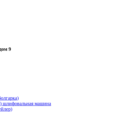
дом 9
олгарка)
я) шлифовальная машина
ейлер)