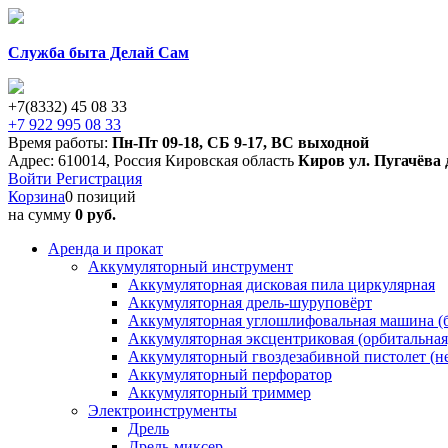
Служба быта Делай Сам
+7(8332) 45 08 33
+7 922 995 08 33
Время работы:
Пн-Пт 09-18
,
СБ 9-17
,
ВС выходной
Адрес:
610014
,
Россия
Кировская область
Киров
ул. Пугачёва 
Войти
Регистрация
Корзина
0 позиций
на сумму
0 руб.
Аренда и прокат
Аккумуляторный инструмент
Аккумуляторная дисковая пила циркулярная
Аккумуляторная дрель-шуруповёрт
Аккумуляторная углошлифовальная машина (б
Аккумуляторная эксцентриковая (орбитальна
Аккумуляторный гвоздезабивной пистолет (н
Аккумуляторный перфоратор
Аккумуляторный триммер
Электроинструменты
Дрель
Дрель-миксер