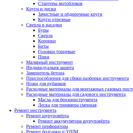
Стартеры мотоблоков
Круги и диски
Зачистные и обдирочные круги
Круги отрезные
Сверла и насадки
Буры
Сверла
Коронки
Биты
Головки торцевые
Пики
Малярный инструмент
Индивидуальня защита
Заменитель бетона
Приспособления для сбрки-разборки инструмента
Ножи для рубанков
Расходные материалы для монтажных газовых пист
Расходные материалы для садового инструмента
Масла для бензоинструмента
Леска для триммера сменная
Ремонт инструмента
Ремонт шуруповёрта
Ремонт аккумулятора шуруповёрта
Ремонт перфоратора
Ремонт болгарки и УШМ