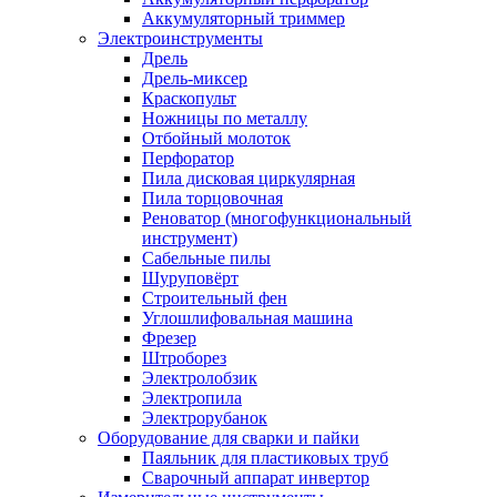
Аккумуляторный триммер
Электроинструменты
Дрель
Дрель-миксер
Краскопульт
Ножницы по металлу
Отбойный молоток
Перфоратор
Пила дисковая циркулярная
Пила торцовочная
Реноватор (многофункциональный
инструмент)
Сабельные пилы
Шуруповёрт
Строительный фен
Углошлифовальная машина
Фрезер
Штроборез
Электролобзик
Электропила
Электрорубанок
Оборудование для сварки и пайки
Паяльник для пластиковых труб
Сварочный аппарат инвертор