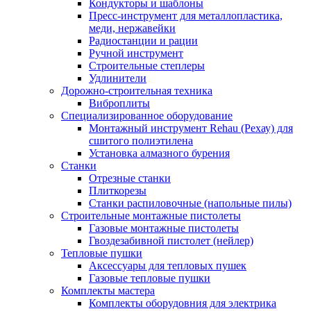
Кондукторы и шаблоны
Пресс-инструмент для металлопластика,
меди, нержавейки
Радиостанции и рации
Ручной инструмент
Строительные степлеры
Удлинители
Дорожно-строительная техника
Виброплиты
Специализированное оборудование
Монтажный инструмент Rehau (Рехау) для
сшитого полиэтилена
Установка алмазного бурения
Станки
Отрезные станки
Плиткорезы
Станки распиловочные (напольные пилы)
Строительные монтажные пистолеты
Газовые монтажные пистолеты
Гвоздезабивной пистолет (нейлер)
Тепловые пушки
Аксессуары для тепловых пушек
Газовые тепловые пушки
Комплекты мастера
Комплекты оборудовния для электрика