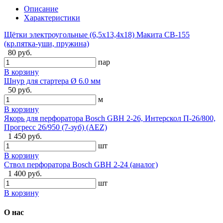
Описание
Характеристики
Щётки электроугольные (6,5х13,4х18) Макита CB-155
(кр.пятка-уши, пружина)
80 руб.
пар
В корзину
Шнур для стартера Ø 6.0 мм
50 руб.
м
В корзину
Якорь для перфоратора Bosch GBH 2-26, Интерскол П-26/800,
Прогресс 26/950 (7-зуб) (AEZ)
1 450 руб.
шт
В корзину
Ствол перфоратора Bosch GBH 2-24 (аналог)
1 400 руб.
шт
В корзину
О нас