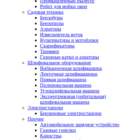
Промышленный пылесос
Робот для мойки окон
Садовая техника
Бензобуры
Бензопилы
Аэраторы
Измельчитель веток
Культиваторы и мотоблоки
Скарификаторы
Триммер
Газонные катки и аэраторы
Шлифовальное оборудование
Вибрационная шлифмашина
Ленточные шлифмашинки
Прямая шлифмашина
Полировальная машина
Углошлифовальная машина
Эксцентриковая (орбитальная)
шлифовальная машина
Электростанции
Бензиновые электростанции
Прочие
Автомобильное зарядное устройство
Газовые горелки
Канистры