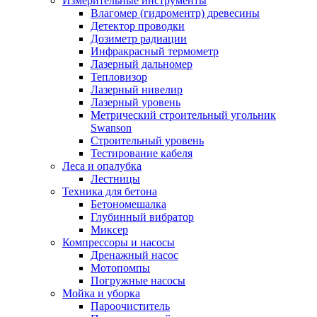
Измерительные инструменты
Влагомер (гидроментр) древесины
Детектор проводки
Дозиметр радиации
Инфракрасный термометр
Лазерный дальномер
Тепловизор
Лазерный нивелир
Лазерный уровень
Метрический строительный угольник
Swanson
Строительный уровень
Тестирование кабеля
Леса и опалубка
Лестницы
Техника для бетона
Бетономешалка
Глубинный вибратор
Миксер
Компрессоры и насосы
Дренажный насос
Мотопомпы
Погружные насосы
Мойка и уборка
Пароочиститель