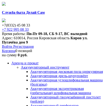
Служба быта Делай Сам
+7(8332) 45 08 33
+7 922 995 08 33
Время работы:
Пн-Пт 09-18
,
СБ 9-17
,
ВС выходной
Адрес:
610014
,
Россия
Кировская область
Киров
ул.
Пугачёва дом 9
Войти
Регистрация
Корзина
0 позиций
на сумму
0 руб.
Аренда и прокат
Аккумуляторный инструмент
Аккумуляторная дисковая пила циркулярная
Аккумуляторная дрель-шуруповёрт
Аккумуляторная углошлифовальная машина
(болгарка)
Аккумуляторная эксцентриковая
(орбитальная) шлифовальная машина
Аккумуляторный гвоздезабивной пистолет
(нейлер)
Аккумуляторный перфоратор