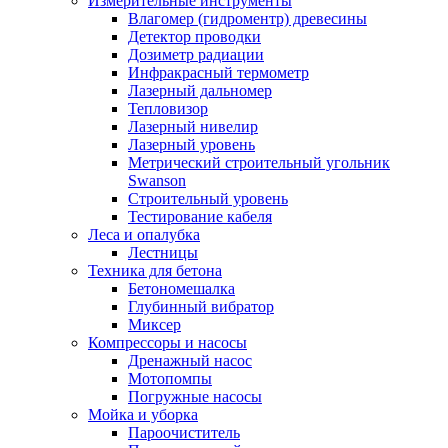
Измерительные инструменты
Влагомер (гидроментр) древесины
Детектор проводки
Дозиметр радиации
Инфракрасный термометр
Лазерный дальномер
Тепловизор
Лазерный нивелир
Лазерный уровень
Метрический строительный угольник
Swanson
Строительный уровень
Тестирование кабеля
Леса и опалубка
Лестницы
Техника для бетона
Бетономешалка
Глубинный вибратор
Миксер
Компрессоры и насосы
Дренажный насос
Мотопомпы
Погружные насосы
Мойка и уборка
Пароочиститель