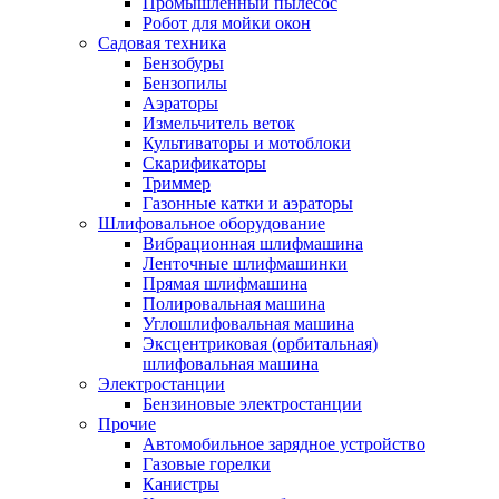
Промышленный пылесос
Робот для мойки окон
Садовая техника
Бензобуры
Бензопилы
Аэраторы
Измельчитель веток
Культиваторы и мотоблоки
Скарификаторы
Триммер
Газонные катки и аэраторы
Шлифовальное оборудование
Вибрационная шлифмашина
Ленточные шлифмашинки
Прямая шлифмашина
Полировальная машина
Углошлифовальная машина
Эксцентриковая (орбитальная)
шлифовальная машина
Электростанции
Бензиновые электростанции
Прочие
Автомобильное зарядное устройство
Газовые горелки
Канистры