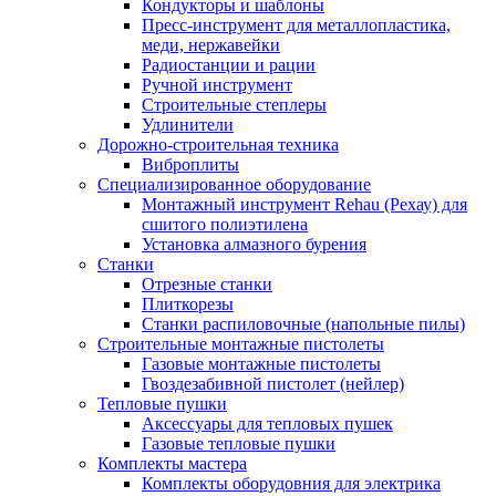
Кондукторы и шаблоны
Пресс-инструмент для металлопластика,
меди, нержавейки
Радиостанции и рации
Ручной инструмент
Строительные степлеры
Удлинители
Дорожно-строительная техника
Виброплиты
Специализированное оборудование
Монтажный инструмент Rehau (Рехау) для
сшитого полиэтилена
Установка алмазного бурения
Станки
Отрезные станки
Плиткорезы
Станки распиловочные (напольные пилы)
Строительные монтажные пистолеты
Газовые монтажные пистолеты
Гвоздезабивной пистолет (нейлер)
Тепловые пушки
Аксессуары для тепловых пушек
Газовые тепловые пушки
Комплекты мастера
Комплекты оборудовния для электрика