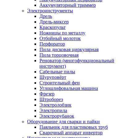
Аккумуляторный триммер
Электроинструменты
Дрель
Дрель-миксер
Краскопульт
Ножницы по металлу
Отбойный молоток
Перфоратор
Пила дисковая циркулярная
Пила торцовочная
Реноватор (многофункциональный
инструмент)
Сабельные пилы
Шуруповёрт
Строительный фен
Углошлифовальная машина
Фрезер
Штроборез
Электролобзик
Электропила
Электрорубанок
Оборудование для сварки и пайки
Паяльник для пластиковых труб
Сварочный аппарат инвертор