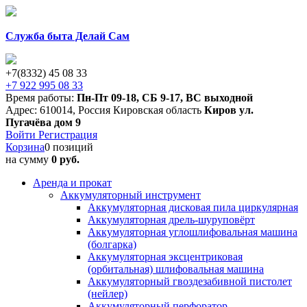
Служба быта Делай Сам
+7(8332) 45 08 33
+7 922 995 08 33
Время работы:
Пн-Пт 09-18
,
СБ 9-17
,
ВС выходной
Адрес:
610014
,
Россия
Кировская область
Киров
ул.
Пугачёва дом 9
Войти
Регистрация
Корзина
0 позиций
на сумму
0 руб.
Аренда и прокат
Аккумуляторный инструмент
Аккумуляторная дисковая пила циркулярная
Аккумуляторная дрель-шуруповёрт
Аккумуляторная углошлифовальная машина
(болгарка)
Аккумуляторная эксцентриковая
(орбитальная) шлифовальная машина
Аккумуляторный гвоздезабивной пистолет
(нейлер)
Аккумуляторный перфоратор