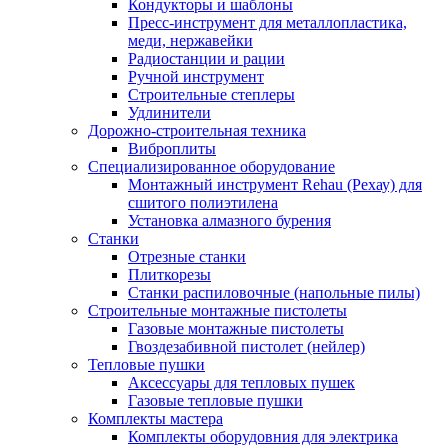
Кондукторы и шаблоны
Пресс-инструмент для металлопластика,
меди, нержавейки
Радиостанции и рации
Ручной инструмент
Строительные степлеры
Удлинители
Дорожно-строительная техника
Виброплиты
Специализированное оборудование
Монтажный инструмент Rehau (Рехау) для
сшитого полиэтилена
Установка алмазного бурения
Станки
Отрезные станки
Плиткорезы
Станки распиловочные (напольные пилы)
Строительные монтажные пистолеты
Газовые монтажные пистолеты
Гвоздезабивной пистолет (нейлер)
Тепловые пушки
Аксессуары для тепловых пушек
Газовые тепловые пушки
Комплекты мастера
Комплекты оборудовния для электрика