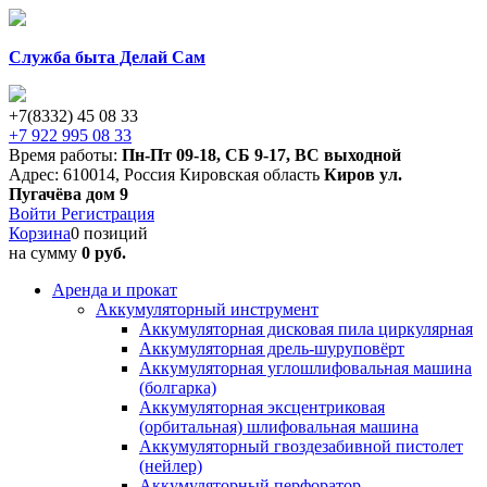
Служба быта Делай Сам
+7(8332) 45 08 33
+7 922 995 08 33
Время работы:
Пн-Пт 09-18
,
СБ 9-17
,
ВС выходной
Адрес:
610014
,
Россия
Кировская область
Киров
ул.
Пугачёва дом 9
Войти
Регистрация
Корзина
0 позиций
на сумму
0 руб.
Аренда и прокат
Аккумуляторный инструмент
Аккумуляторная дисковая пила циркулярная
Аккумуляторная дрель-шуруповёрт
Аккумуляторная углошлифовальная машина
(болгарка)
Аккумуляторная эксцентриковая
(орбитальная) шлифовальная машина
Аккумуляторный гвоздезабивной пистолет
(нейлер)
Аккумуляторный перфоратор