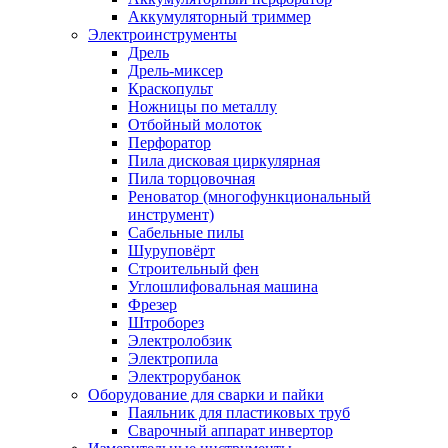
Аккумуляторный триммер
Электроинструменты
Дрель
Дрель-миксер
Краскопульт
Ножницы по металлу
Отбойный молоток
Перфоратор
Пила дисковая циркулярная
Пила торцовочная
Реноватор (многофункциональный
инструмент)
Сабельные пилы
Шуруповёрт
Строительный фен
Углошлифовальная машина
Фрезер
Штроборез
Электролобзик
Электропила
Электрорубанок
Оборудование для сварки и пайки
Паяльник для пластиковых труб
Сварочный аппарат инвертор