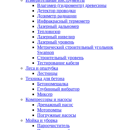
Измерительные инструменты
Влагомер (гидроментр) древесины
Детектор проводки
Дозиметр радиации
Инфракрасный термометр
Лазерный дальномер
Тепловизор
Лазерный нивелир
Лазерный уровень
Метрический строительный угольник
Swanson
Строительный уровень
Тестирование кабеля
Леса и опалубка
Лестницы
Техника для бетона
Бетономешалка
Глубинный вибратор
Миксер
Компрессоры и насосы
Дренажный насос
Мотопомпы
Погружные насосы
Мойка и уборка
Пароочиститель