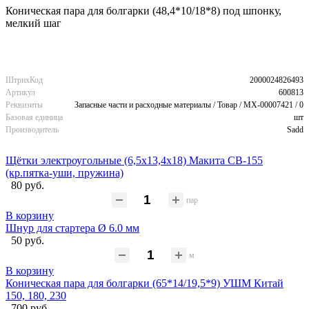
Коническая пара для болгарки (48,4*10/18*8) под шпонку,
мелкий шаг
ШтрихКод
2000024826493
Артикул
600813
Реквизиты
Запасные части и расходные материалы / Товар / MX-00007421 / 0
Базовая единица
шт
Производитель
Sadd
Щётки электроугольные (6,5х13,4х18) Макита CB-155
(кр.пятка-уши, пружина)
80 руб.
пар
В корзину
Шнур для стартера Ø 6.0 мм
50 руб.
м
В корзину
Коническая пара для болгарки (65*14/19,5*9) УШМ Китай
150, 180, 230
700 руб.