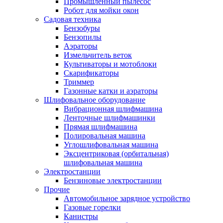
Промышленный пылесос
Робот для мойки окон
Садовая техника
Бензобуры
Бензопилы
Аэраторы
Измельчитель веток
Культиваторы и мотоблоки
Скарификаторы
Триммер
Газонные катки и аэраторы
Шлифовальное оборудование
Вибрационная шлифмашина
Ленточные шлифмашинки
Прямая шлифмашина
Полировальная машина
Углошлифовальная машина
Эксцентриковая (орбитальная)
шлифовальная машина
Электростанции
Бензиновые электростанции
Прочие
Автомобильное зарядное устройство
Газовые горелки
Канистры