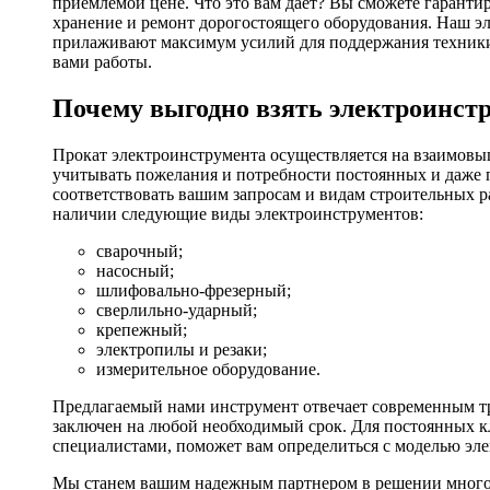
приемлемой цене. Что это вам дает? Вы сможете гаранти
хранение и ремонт дорогостоящего оборудования. Наш эл
прилаживают максимум усилий для поддержания техники в
вами работы.
Почему выгодно взять электроинстр
Прокат электроинструмента осуществляется на взаимовы
учитывать пожелания и потребности постоянных и даже 
соответствовать вашим запросам и видам строительных р
наличии следующие виды электроинструментов:
сварочный;
насосный;
шлифовально-фрезерный;
сверлильно-ударный;
крепежный;
электропилы и резаки;
измерительное оборудование.
Предлагаемый нами инструмент отвечает современным тр
заключен на любой необходимый срок. Для постоянных кл
специалистами, поможет вам определиться с моделью эл
Мы станем вашим надежным партнером в решении многоч