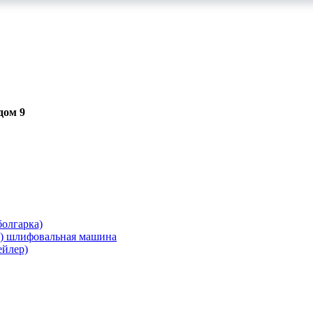
дом 9
олгарка)
я) шлифовальная машина
ейлер)