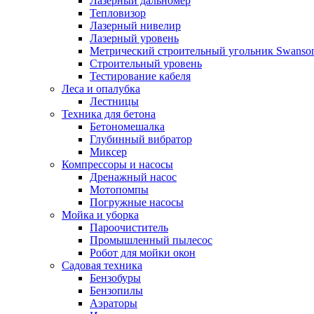
Лазерный дальномер
Тепловизор
Лазерный нивелир
Лазерный уровень
Метрический строительный угольник Swanso
Строительный уровень
Тестирование кабеля
Леса и опалубка
Лестницы
Техника для бетона
Бетономешалка
Глубинный вибратор
Миксер
Компрессоры и насосы
Дренажный насос
Мотопомпы
Погружные насосы
Мойка и уборка
Пароочиститель
Промышленный пылесос
Робот для мойки окон
Садовая техника
Бензобуры
Бензопилы
Аэраторы