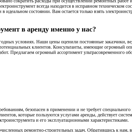
ровано сократить расходы при осуществлении ремонтных работ и 
ектроинструмент всегда находится в исправном техническом со
 идеальном состоянии. Вам остается только взять электроинстр
умент в аренду именно у нас?
годных условиях. Наши цены оценили постоянные заказчики, ве
потенциальных клиентов. Консультанты, имеющие огромный опыт
абот. Предлагаем огромный ассортимент ультрасовременного обо
ебованиям, безопасен в применении и не требует специального
иентов, которые пользуются услугами аренды, действует систе
ектроинструмента и его эксплуатационными характеристиками.
исленных ремонтно-строительных задач. Обратившись к нам, 