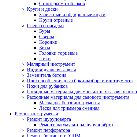
Стартеры мотоблоков
Круги и диски
Зачистные и обдирочные круги
Круги отрезные
Сверла и насадки
Буры
Сверла
Коронки
Биты
Головки торцевые
Пики
Малярный инструмент
Индивидуальня защита
Заменитель бетона
Приспособления для сбрки-разборки инструмента
Ножи для рубанков
Расходные материалы для монтажных газовых пист
Расходные материалы для садового инструмента
Масла для бензоинструмента
Леска для триммера сменная
Ремонт инструмента
Ремонт шуруповёрта
Ремонт аккумулятора шуруповёрта
Ремонт перфоратора
Ремонт болгарки и УШМ