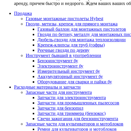
аренду, причем быстро и недорого. Ждем ваших ваших о
Продажа
Газовые монтажные пистолеты Hybest
Гвозди, метизы, крепеж для прямого монтажа
Газовый баллон для монтажных пистолетов
Гвозди по бетону, металлу для монтажных пи
Дюбель-гвозди для монтажа теплоизоляции
Крепеж-клипсы для труб (гофры)
Реечные гвозди по дереву
Инструмент бывший в употреблении
Бензоинструмент бу
Электроинструмент бу
Измерительный инструмент бу
Аккумуляторный инструмент бу
Оборудование для сварки и пайки бу
Расходные материалы и запчасти
Запасные части для инструмента
Запчасти для электроинструмента
Запчасти для промышленных пылесосов
Запчасти для бензопил
Запчасти для триммера (бензокос)
Свечи зажигания для бензоинструмента
Запасные части для культиваторов и мотоблоков
Ремни для культиваторов и мотоблоков