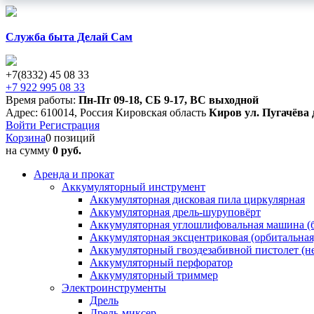
Служба быта Делай Сам
+7(8332) 45 08 33
+7 922 995 08 33
Время работы:
Пн-Пт 09-18
,
СБ 9-17
,
ВС выходной
Адрес:
610014
,
Россия
Кировская область
Киров
ул. Пугачёва 
Войти
Регистрация
Корзина
0 позиций
на сумму
0 руб.
Аренда и прокат
Аккумуляторный инструмент
Аккумуляторная дисковая пила циркулярная
Аккумуляторная дрель-шуруповёрт
Аккумуляторная углошлифовальная машина (б
Аккумуляторная эксцентриковая (орбитальна
Аккумуляторный гвоздезабивной пистолет (н
Аккумуляторный перфоратор
Аккумуляторный триммер
Электроинструменты
Дрель
Дрель-миксер