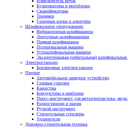
Измельчитель веток
Культиваторы и мотоблоки
Скарификаторы
Триммер
Газонные катки и аэраторы
Шлифовальное оборудование
Вибрационная шлифмашина
Ленточные шлифмашинки
Прямая шлифмашина
Полировальная машина
Углошлифовальная машина
Эксцентриковая (орбитальная) шлифовальная
Электростанции
Бензиновые электростанции
Прочие
Автомобильное зарядное устройство
Газовые горелки
Канистры
Кондукторы и шаблоны
Пресс-инструмент для металлопластика, меди
Радиостанции и рации
Ручной инструмент
Строительные степлеры
Удлинители
Дорожно-строительная техника