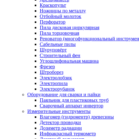
Краскопульт
Ножницы по металлу
Отбойный молоток
Перфоратор
Пила дисковая циркулярная
Пила торцовочная
Реноватор (многофункциональный инструмен
Сабельные пилы
Шуруповёрт
Строительный фен
Углошлифовальная машина
Фрезер
Штроборез
Электролобзик
Электропила
Электрорубанок
Оборудование для сварки и пайки
Паяльник для пластиковых труб
Сварочный аппарат инвертор
Измерительные инструменты
Влагомер (гидроментр) древесины
Детектор проводки
Дозиметр радиации
Инфракрасный термометр