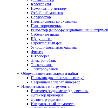
Краскопульт
Ножницы по металлу
Отбойный молоток
Перфоратор
Пила дисковая циркулярная
Пила торцовочная
Реноватор (многофункциональный инструмен
Сабельные пилы
Шуруповёрт
Строительный фен
Углошлифовальная машина
Фрезер
Штроборез
Электролобзик
Электропила
Электрорубанок
Оборудование для сварки и пайки
Паяльник для пластиковых труб
Сварочный аппарат инвертор
Измерительные инструменты
Влагомер (гидроментр) древесины
Детектор проводки
Дозиметр радиации
Инфракрасный термометр