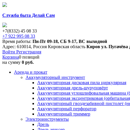
Служба быта Делай Сам
+7(8332) 45 08 33
+7 922 995 08 33
Время работы:
Пн-Пт 09-18
,
СБ 9-17
,
ВС выходной
Адрес:
610014
,
Россия
Кировская область
Киров
ул. Пугачёва 
Войти
Регистрация
Корзина
0 позиций
на сумму
0 руб.
Аренда и прокат
Аккумуляторный инструмент
Аккумуляторная дисковая пила циркулярная
Аккумуляторная дрель-шуруповёрт
Аккумуляторная углошлифовальная машина (б
Аккумуляторная эксцентриковая (орбитальна
Аккумуляторный гвоздезабивной пистолет (н
Аккумуляторный перфоратор
Аккумуляторный триммер
Электроинструменты
Дрель
Дрель-миксер