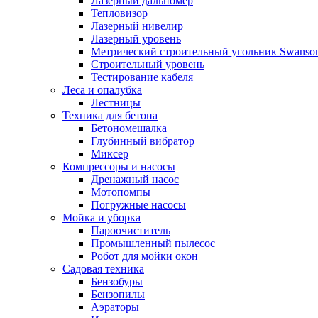
Лазерный дальномер
Тепловизор
Лазерный нивелир
Лазерный уровень
Метрический строительный угольник Swanso
Строительный уровень
Тестирование кабеля
Леса и опалубка
Лестницы
Техника для бетона
Бетономешалка
Глубинный вибратор
Миксер
Компрессоры и насосы
Дренажный насос
Мотопомпы
Погружные насосы
Мойка и уборка
Пароочиститель
Промышленный пылесос
Робот для мойки окон
Садовая техника
Бензобуры
Бензопилы
Аэраторы