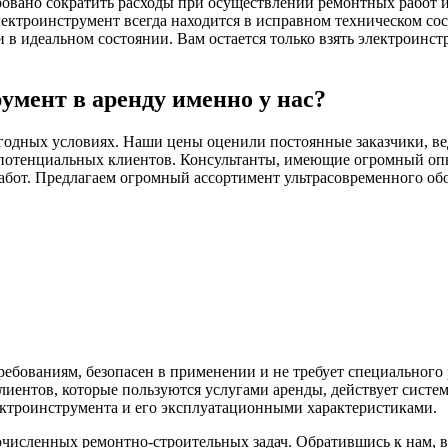
ровано сократить расходы при осуществлении ремонтных работ и 
ектроинструмент всегда находится в исправном техническом со
 идеальном состоянии. Вам остается только взять электроинстр
умент в аренду именно у нас?
годных условиях. Наши цены оценили постоянные заказчики, ве
потенциальных клиентов. Консультанты, имеющие огромный опыт
абот. Предлагаем огромный ассортимент ультрасовременного обо
ебованиям, безопасен в применении и не требует специального
иентов, которые пользуются услугами аренды, действует систе
ектроинструмента и его эксплуатационными характеристиками.
исленных ремонтно-строительных задач. Обратившись к нам, 