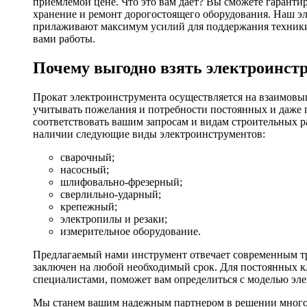
приемлемой цене. Что это вам дает? Вы сможете гаранти
хранение и ремонт дорогостоящего оборудования. Наш эл
прилаживают максимум усилий для поддержания техники в
вами работы.
Почему выгодно взять электроинстр
Прокат электроинструмента осуществляется на взаимовы
учитывать пожелания и потребности постоянных и даже 
соответствовать вашим запросам и видам строительных р
наличии следующие виды электроинструментов:
сварочный;
насосный;
шлифовально-фрезерный;
сверлильно-ударный;
крепежный;
электропилы и резаки;
измерительное оборудование.
Предлагаемый нами инструмент отвечает современным тр
заключен на любой необходимый срок. Для постоянных кл
специалистами, поможет вам определиться с моделью эл
Мы станем вашим надежным партнером в решении многоч