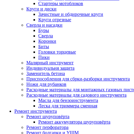
Стартеры мотоблоков
Круги и диски
Зачистные и обдирочные круги
Круги отрезные
Сверла и насадки
Буры
Сверла
Коронки
Биты
Головки торцевые
Пики
Малярный инструмент
Индивидуальня защита
Заменитель бетона
Приспособления для сбрки-разборки инструмента
Ножи для рубанков
Расходные материалы для монтажных газовых пист
Расходные материалы для садового инструмента
Масла для бензоинструмента
Леска для триммера сменная
Ремонт инструмента
Ремонт шуруповёрта
Ремонт аккумулятора шуруповёрта
Ремонт перфоратора
Ремонт болгарки и УШМ