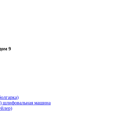
дом 9
олгарка)
я) шлифовальная машина
ейлер)