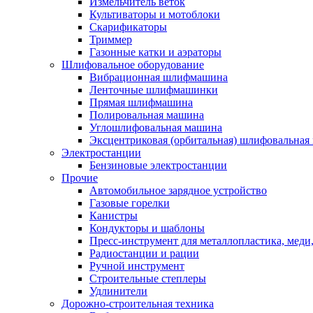
Измельчитель веток
Культиваторы и мотоблоки
Скарификаторы
Триммер
Газонные катки и аэраторы
Шлифовальное оборудование
Вибрационная шлифмашина
Ленточные шлифмашинки
Прямая шлифмашина
Полировальная машина
Углошлифовальная машина
Эксцентриковая (орбитальная) шлифовальная
Электростанции
Бензиновые электростанции
Прочие
Автомобильное зарядное устройство
Газовые горелки
Канистры
Кондукторы и шаблоны
Пресс-инструмент для металлопластика, меди
Радиостанции и рации
Ручной инструмент
Строительные степлеры
Удлинители
Дорожно-строительная техника