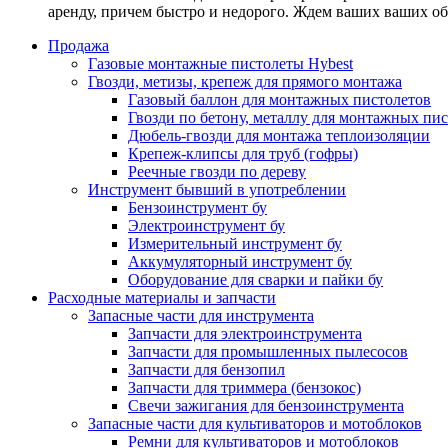
аренду, причем быстро и недорого. Ждем ваших ваших о
Продажа
Газовые монтажные пистолеты Hybest
Гвозди, метизы, крепеж для прямого монтажа
Газовый баллон для монтажных пистолетов
Гвозди по бетону, металлу для монтажных пи
Дюбель-гвозди для монтажа теплоизоляции
Крепеж-клипсы для труб (гофры)
Реечные гвозди по дереву
Инструмент бывший в употреблении
Бензоинструмент бу
Электроинструмент бу
Измерительный инструмент бу
Аккумуляторный инструмент бу
Оборудование для сварки и пайки бу
Расходные материалы и запчасти
Запасные части для инструмента
Запчасти для электроинструмента
Запчасти для промышленных пылесосов
Запчасти для бензопил
Запчасти для триммера (бензокос)
Свечи зажигания для бензоинструмента
Запасные части для культиваторов и мотоблоков
Ремни для культиваторов и мотоблоков