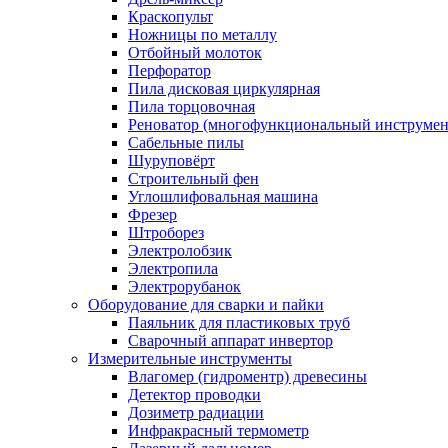
Краскопульт
Ножницы по металлу
Отбойный молоток
Перфоратор
Пила дисковая циркулярная
Пила торцовочная
Реноватор (многофункциональный инструмен
Сабельные пилы
Шуруповёрт
Строительный фен
Углошлифовальная машина
Фрезер
Штроборез
Электролобзик
Электропила
Электрорубанок
Оборудование для сварки и пайки
Паяльник для пластиковых труб
Сварочный аппарат инвертор
Измерительные инструменты
Влагомер (гидроментр) древесины
Детектор проводки
Дозиметр радиации
Инфракрасный термометр