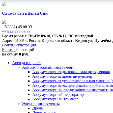
Служба быта Делай Сам
+7(8332) 45 08 33
+7 922 995 08 33
Время работы:
Пн-Пт 09-18
,
СБ 9-17
,
ВС выходной
Адрес:
610014
,
Россия
Кировская область
Киров
ул. Пугачёва 
Войти
Регистрация
Корзина
0 позиций
на сумму
0 руб.
Аренда и прокат
Аккумуляторный инструмент
Аккумуляторная дисковая пила циркулярная
Аккумуляторная дрель-шуруповёрт
Аккумуляторная углошлифовальная машина (б
Аккумуляторная эксцентриковая (орбитальна
Аккумуляторный гвоздезабивной пистолет (н
Аккумуляторный перфоратор
Аккумуляторный триммер
Электроинструменты
Дрель
Дрель-миксер