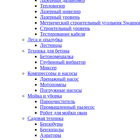
Лазерный дальномер
Тепловизор
Лазерный нивелир
Лазерный уровень
Метрический строительный угольник Swanso
Строительный уровень
Тестирование кабеля
Леса и опалубка
Лестницы
Техника для бетона
Бетономешалка
Глубинный вибратор
Миксер
Компрессоры и насосы
Дренажный насос
Мотопомпы
Погружные насосы
Мойка и уборка
Пароочиститель
Промышленный пылесос
Робот для мойки окон
Садовая техника
Бензобуры
Бензопилы
Аэраторы