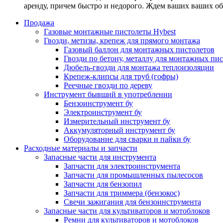
аренду, причем быстро и недорого. Ждем ваших ваших о
Продажа
Газовые монтажные пистолеты Hybest
Гвозди, метизы, крепеж для прямого монтажа
Газовый баллон для монтажных пистолетов
Гвозди по бетону, металлу для монтажных пи
Дюбель-гвозди для монтажа теплоизоляции
Крепеж-клипсы для труб (гофры)
Реечные гвозди по дереву
Инструмент бывший в употреблении
Бензоинструмент бу
Электроинструмент бу
Измерительный инструмент бу
Аккумуляторный инструмент бу
Оборудование для сварки и пайки бу
Расходные материалы и запчасти
Запасные части для инструмента
Запчасти для электроинструмента
Запчасти для промышленных пылесосов
Запчасти для бензопил
Запчасти для триммера (бензокос)
Свечи зажигания для бензоинструмента
Запасные части для культиваторов и мотоблоков
Ремни для культиваторов и мотоблоков