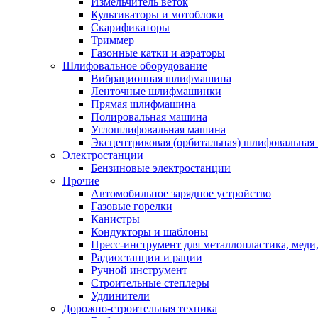
Измельчитель веток
Культиваторы и мотоблоки
Скарификаторы
Триммер
Газонные катки и аэраторы
Шлифовальное оборудование
Вибрационная шлифмашина
Ленточные шлифмашинки
Прямая шлифмашина
Полировальная машина
Углошлифовальная машина
Эксцентриковая (орбитальная) шлифовальная
Электростанции
Бензиновые электростанции
Прочие
Автомобильное зарядное устройство
Газовые горелки
Канистры
Кондукторы и шаблоны
Пресс-инструмент для металлопластика, меди
Радиостанции и рации
Ручной инструмент
Строительные степлеры
Удлинители
Дорожно-строительная техника