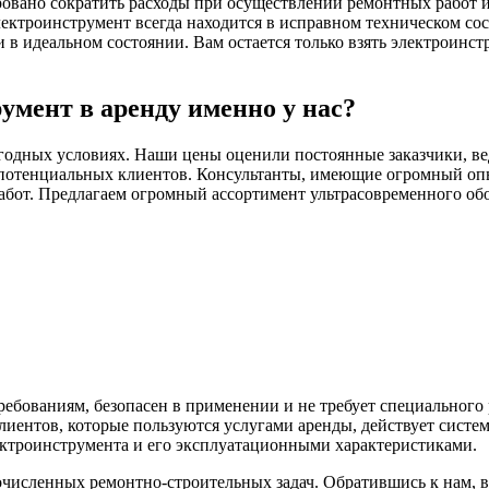
ровано сократить расходы при осуществлении ремонтных работ и 
ектроинструмент всегда находится в исправном техническом со
 идеальном состоянии. Вам остается только взять электроинстр
умент в аренду именно у нас?
годных условиях. Наши цены оценили постоянные заказчики, ве
потенциальных клиентов. Консультанты, имеющие огромный опыт
абот. Предлагаем огромный ассортимент ультрасовременного обо
ебованиям, безопасен в применении и не требует специального
иентов, которые пользуются услугами аренды, действует систе
ектроинструмента и его эксплуатационными характеристиками.
исленных ремонтно-строительных задач. Обратившись к нам, 