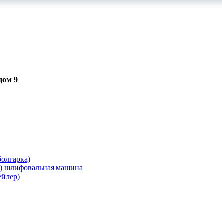
дом 9
олгарка)
я) шлифовальная машина
ейлер)