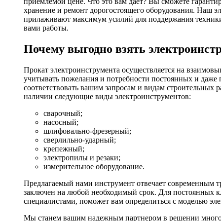
приемлемой цене. Что это вам дает? Вы сможете гаранти
хранение и ремонт дорогостоящего оборудования. Наш эл
прилаживают максимум усилий для поддержания техники в
вами работы.
Почему выгодно взять электроинстр
Прокат электроинструмента осуществляется на взаимовы
учитывать пожелания и потребности постоянных и даже 
соответствовать вашим запросам и видам строительных р
наличии следующие виды электроинструментов:
сварочный;
насосный;
шлифовально-фрезерный;
сверлильно-ударный;
крепежный;
электропилы и резаки;
измерительное оборудование.
Предлагаемый нами инструмент отвечает современным тр
заключен на любой необходимый срок. Для постоянных кл
специалистами, поможет вам определиться с моделью эл
Мы станем вашим надежным партнером в решении многоч