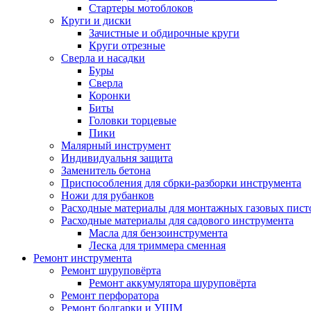
Стартеры мотоблоков
Круги и диски
Зачистные и обдирочные круги
Круги отрезные
Сверла и насадки
Буры
Сверла
Коронки
Биты
Головки торцевые
Пики
Малярный инструмент
Индивидуальня защита
Заменитель бетона
Приспособления для сбрки-разборки инструмента
Ножи для рубанков
Расходные материалы для монтажных газовых пист
Расходные материалы для садового инструмента
Масла для бензоинструмента
Леска для триммера сменная
Ремонт инструмента
Ремонт шуруповёрта
Ремонт аккумулятора шуруповёрта
Ремонт перфоратора
Ремонт болгарки и УШМ