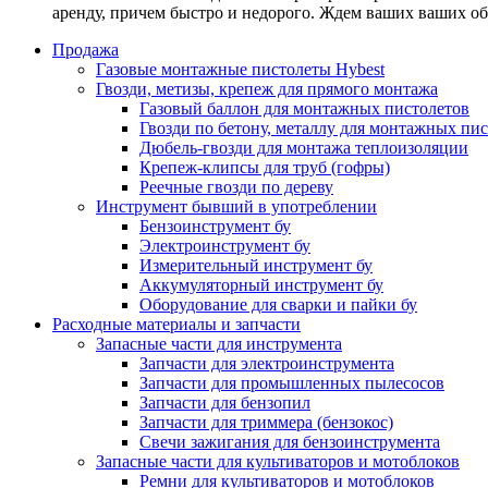
аренду, причем быстро и недорого. Ждем ваших ваших о
Продажа
Газовые монтажные пистолеты Hybest
Гвозди, метизы, крепеж для прямого монтажа
Газовый баллон для монтажных пистолетов
Гвозди по бетону, металлу для монтажных пи
Дюбель-гвозди для монтажа теплоизоляции
Крепеж-клипсы для труб (гофры)
Реечные гвозди по дереву
Инструмент бывший в употреблении
Бензоинструмент бу
Электроинструмент бу
Измерительный инструмент бу
Аккумуляторный инструмент бу
Оборудование для сварки и пайки бу
Расходные материалы и запчасти
Запасные части для инструмента
Запчасти для электроинструмента
Запчасти для промышленных пылесосов
Запчасти для бензопил
Запчасти для триммера (бензокос)
Свечи зажигания для бензоинструмента
Запасные части для культиваторов и мотоблоков
Ремни для культиваторов и мотоблоков