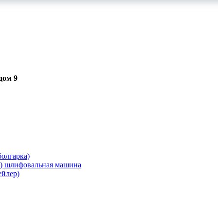
дом 9
олгарка)
я) шлифовальная машина
ейлер)