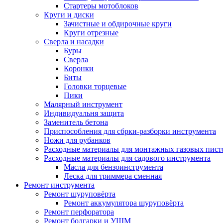
Стартеры мотоблоков
Круги и диски
Зачистные и обдирочные круги
Круги отрезные
Сверла и насадки
Буры
Сверла
Коронки
Биты
Головки торцевые
Пики
Малярный инструмент
Индивидуальня защита
Заменитель бетона
Приспособления для сбрки-разборки инструмента
Ножи для рубанков
Расходные материалы для монтажных газовых пист
Расходные материалы для садового инструмента
Масла для бензоинструмента
Леска для триммера сменная
Ремонт инструмента
Ремонт шуруповёрта
Ремонт аккумулятора шуруповёрта
Ремонт перфоратора
Ремонт болгарки и УШМ