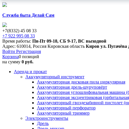
Служба быта Делай Сам
+7(8332) 45 08 33
+7 922 995 08 33
Время работы:
Пн-Пт 09-18
,
СБ 9-17
,
ВС выходной
Адрес:
610014
,
Россия
Кировская область
Киров
ул. Пугачёва 
Войти
Регистрация
Корзина
0 позиций
на сумму
0 руб.
Аренда и прокат
Аккумуляторный инструмент
Аккумуляторная дисковая пила циркулярная
Аккумуляторная дрель-шуруповёрт
Аккумуляторная углошлифовальная машина (б
Аккумуляторная эксцентриковая (орбитальна
Аккумуляторный гвоздезабивной пистолет (н
Аккумуляторный перфоратор
Аккумуляторный триммер
Электроинструменты
Дрель
Дрель-миксер