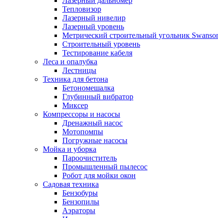
Лазерный дальномер
Тепловизор
Лазерный нивелир
Лазерный уровень
Метрический строительный угольник Swanso
Строительный уровень
Тестирование кабеля
Леса и опалубка
Лестницы
Техника для бетона
Бетономешалка
Глубинный вибратор
Миксер
Компрессоры и насосы
Дренажный насос
Мотопомпы
Погружные насосы
Мойка и уборка
Пароочиститель
Промышленный пылесос
Робот для мойки окон
Садовая техника
Бензобуры
Бензопилы
Аэраторы