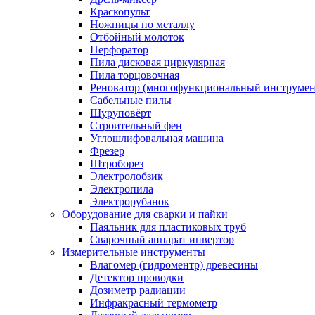
Краскопульт
Ножницы по металлу
Отбойный молоток
Перфоратор
Пила дисковая циркулярная
Пила торцовочная
Реноватор (многофункциональный инструмен
Сабельные пилы
Шуруповёрт
Строительный фен
Углошлифовальная машина
Фрезер
Штроборез
Электролобзик
Электропила
Электрорубанок
Оборудование для сварки и пайки
Паяльник для пластиковых труб
Сварочный аппарат инвертор
Измерительные инструменты
Влагомер (гидроментр) древесины
Детектор проводки
Дозиметр радиации
Инфракрасный термометр