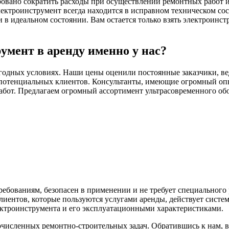
ровано сократить расходы при осуществлении ремонтных работ и 
ектроинструмент всегда находится в исправном техническом со
 идеальном состоянии. Вам остается только взять электроинстр
умент в аренду именно у нас?
годных условиях. Наши цены оценили постоянные заказчики, ве
потенциальных клиентов. Консультанты, имеющие огромный опыт
абот. Предлагаем огромный ассортимент ультрасовременного обо
ебованиям, безопасен в применении и не требует специального
иентов, которые пользуются услугами аренды, действует систе
ектроинструмента и его эксплуатационными характеристиками.
исленных ремонтно-строительных задач. Обратившись к нам, 