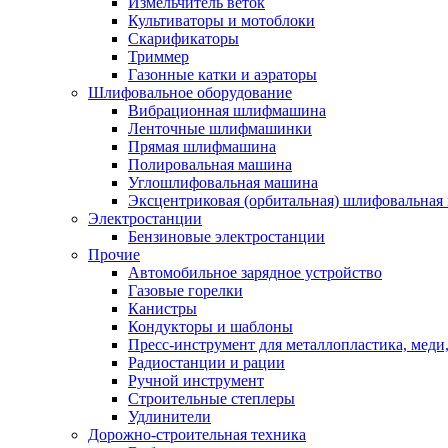
Измельчитель веток
Культиваторы и мотоблоки
Скарификаторы
Триммер
Газонные катки и аэраторы
Шлифовальное оборудование
Вибрационная шлифмашина
Ленточные шлифмашинки
Прямая шлифмашина
Полировальная машина
Углошлифовальная машина
Эксцентриковая (орбитальная) шлифовальная
Электростанции
Бензиновые электростанции
Прочие
Автомобильное зарядное устройство
Газовые горелки
Канистры
Кондукторы и шаблоны
Пресс-инструмент для металлопластика, меди
Радиостанции и рации
Ручной инструмент
Строительные степлеры
Удлинители
Дорожно-строительная техника