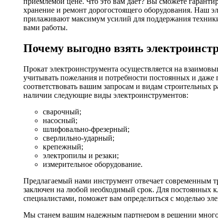
приемлемой цене. Что это вам дает? Вы сможете гаранти
хранение и ремонт дорогостоящего оборудования. Наш эл
прилаживают максимум усилий для поддержания техники в
вами работы.
Почему выгодно взять электроинстр
Прокат электроинструмента осуществляется на взаимовы
учитывать пожелания и потребности постоянных и даже 
соответствовать вашим запросам и видам строительных р
наличии следующие виды электроинструментов:
сварочный;
насосный;
шлифовально-фрезерный;
сверлильно-ударный;
крепежный;
электропилы и резаки;
измерительное оборудование.
Предлагаемый нами инструмент отвечает современным тр
заключен на любой необходимый срок. Для постоянных кл
специалистами, поможет вам определиться с моделью эл
Мы станем вашим надежным партнером в решении многоч