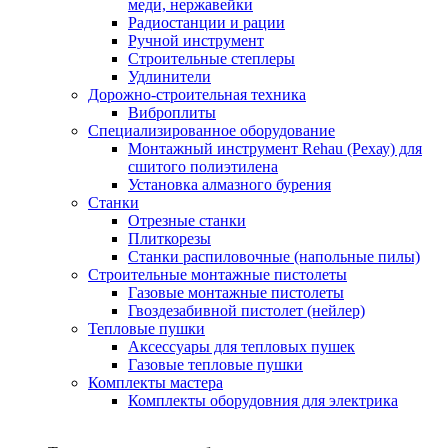
меди, нержавейки
Радиостанции и рации
Ручной инструмент
Строительные степлеры
Удлинители
Дорожно-строительная техника
Виброплиты
Специализированное оборудование
Монтажный инструмент Rehau (Рехау) для
сшитого полиэтилена
Установка алмазного бурения
Станки
Отрезные станки
Плиткорезы
Станки распиловочные (напольные пилы)
Строительные монтажные пистолеты
Газовые монтажные пистолеты
Гвоздезабивной пистолет (нейлер)
Тепловые пушки
Аксессуары для тепловых пушек
Газовые тепловые пушки
Комплекты мастера
Комплекты оборудовния для электрика