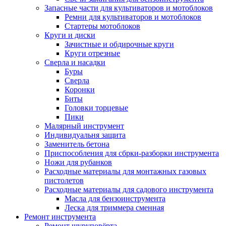
Запасные части для культиваторов и мотоблоков
Ремни для культиваторов и мотоблоков
Стартеры мотоблоков
Круги и диски
Зачистные и обдирочные круги
Круги отрезные
Сверла и насадки
Буры
Сверла
Коронки
Биты
Головки торцевые
Пики
Малярный инструмент
Индивидуальня защита
Заменитель бетона
Приспособления для сбрки-разборки инструмента
Ножи для рубанков
Расходные материалы для монтажных газовых
пистолетов
Расходные материалы для садового инструмента
Масла для бензоинструмента
Леска для триммера сменная
Ремонт инструмента
Ремонт шуруповёрта