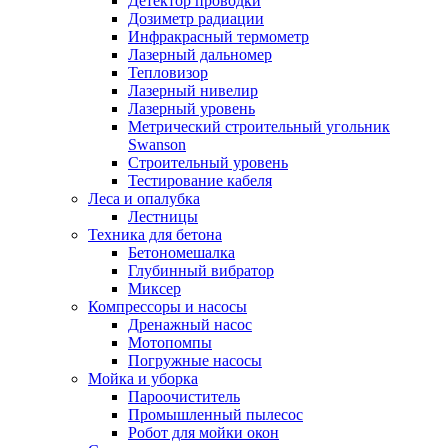
Детектор проводки
Дозиметр радиации
Инфракрасный термометр
Лазерный дальномер
Тепловизор
Лазерный нивелир
Лазерный уровень
Метрический строительный угольник
Swanson
Строительный уровень
Тестирование кабеля
Леса и опалубка
Лестницы
Техника для бетона
Бетономешалка
Глубинный вибратор
Миксер
Компрессоры и насосы
Дренажный насос
Мотопомпы
Погружные насосы
Мойка и уборка
Пароочиститель
Промышленный пылесос
Робот для мойки окон