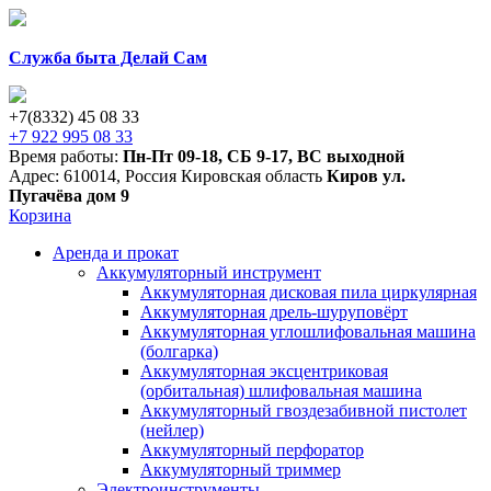
Служба быта Делай Сам
+7(8332) 45 08 33
+7 922 995 08 33
Время работы:
Пн-Пт 09-18
,
СБ 9-17
,
ВС выходной
Адрес:
610014
,
Россия
Кировская область
Киров
ул.
Пугачёва дом 9
Корзина
Аренда и прокат
Аккумуляторный инструмент
Аккумуляторная дисковая пила циркулярная
Аккумуляторная дрель-шуруповёрт
Аккумуляторная углошлифовальная машина
(болгарка)
Аккумуляторная эксцентриковая
(орбитальная) шлифовальная машина
Аккумуляторный гвоздезабивной пистолет
(нейлер)
Аккумуляторный перфоратор
Аккумуляторный триммер
Электроинструменты