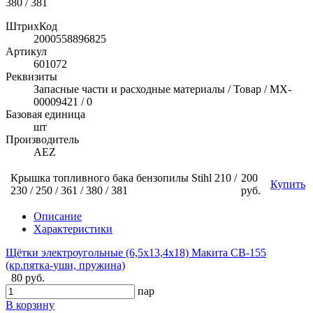
380 / 381
ШтрихКод
2000558896825
Артикул
601072
Реквизиты
Запасные части и расходные материалы / Товар / MX-
00009421 / 0
Базовая единица
шт
Производитель
AEZ
Крышка топливного бака бензопилы Stihl 210 /
200
Купить
230 / 250 / 361 / 380 / 381
руб.
Описание
Характеристики
Щётки электроугольные (6,5х13,4х18) Макита CB-155
(кр.пятка-уши, пружина)
80 руб.
пар
В корзину