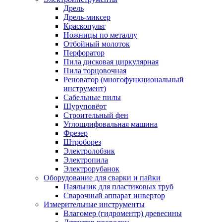
Дрель
Дрель-миксер
Краскопульт
Ножницы по металлу
Отбойный молоток
Перфоратор
Пила дисковая циркулярная
Пила торцовочная
Реноватор (многофункциональный
инструмент)
Сабельные пилы
Шуруповёрт
Строительный фен
Углошлифовальная машина
Фрезер
Штроборез
Электролобзик
Электропила
Электрорубанок
Оборудование для сварки и пайки
Паяльник для пластиковых труб
Сварочный аппарат инвертор
Измерительные инструменты
Влагомер (гидроментр) древесины