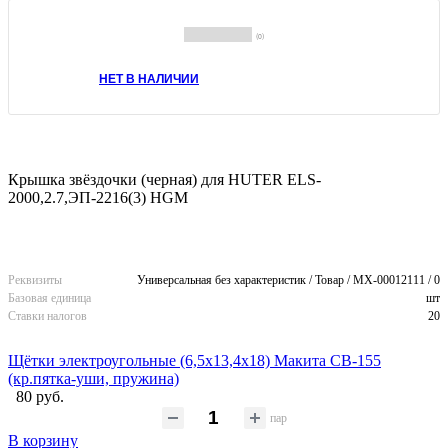
(0)
НЕТ В НАЛИЧИИ
Крышка звёздочки (черная) для HUTER ELS-
2000,2.7,ЭП-2216(3) HGM
Реквизиты
Универсальная без характеристик / Товар / MX-00012111 / 0
Базовая единица
шт
Ставки налогов
20
Щётки электроугольные (6,5х13,4х18) Макита CB-155
(кр.пятка-уши, пружина)
80 руб.
пар
В корзину