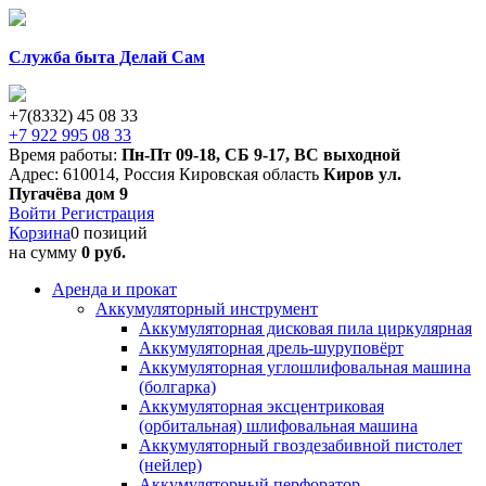
Служба быта Делай Сам
+7(8332) 45 08 33
+7 922 995 08 33
Время работы:
Пн-Пт 09-18
,
СБ 9-17
,
ВС выходной
Адрес:
610014
,
Россия
Кировская область
Киров
ул.
Пугачёва дом 9
Войти
Регистрация
Корзина
0 позиций
на сумму
0 руб.
Аренда и прокат
Аккумуляторный инструмент
Аккумуляторная дисковая пила циркулярная
Аккумуляторная дрель-шуруповёрт
Аккумуляторная углошлифовальная машина
(болгарка)
Аккумуляторная эксцентриковая
(орбитальная) шлифовальная машина
Аккумуляторный гвоздезабивной пистолет
(нейлер)
Аккумуляторный перфоратор