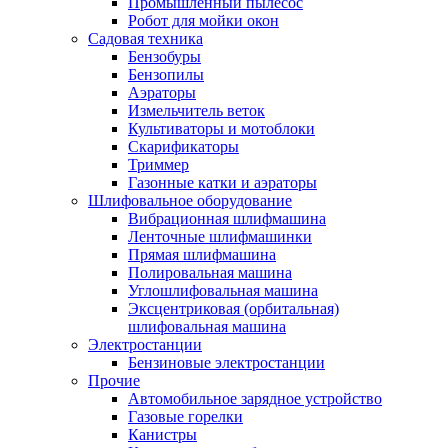
Промышленный пылесос
Робот для мойки окон
Садовая техника
Бензобуры
Бензопилы
Аэраторы
Измельчитель веток
Культиваторы и мотоблоки
Скарификаторы
Триммер
Газонные катки и аэраторы
Шлифовальное оборудование
Вибрационная шлифмашина
Ленточные шлифмашинки
Прямая шлифмашина
Полировальная машина
Углошлифовальная машина
Эксцентриковая (орбитальная)
шлифовальная машина
Электростанции
Бензиновые электростанции
Прочие
Автомобильное зарядное устройство
Газовые горелки
Канистры