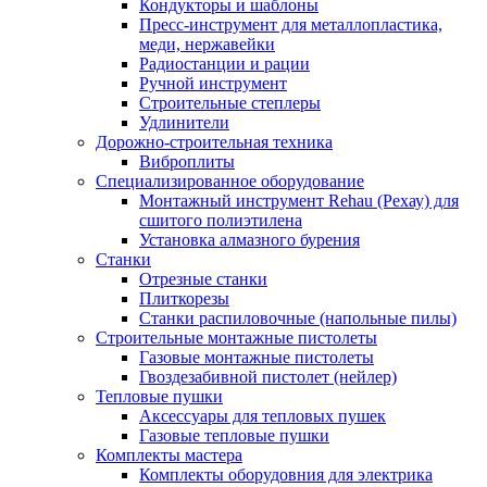
Кондукторы и шаблоны
Пресс-инструмент для металлопластика,
меди, нержавейки
Радиостанции и рации
Ручной инструмент
Строительные степлеры
Удлинители
Дорожно-строительная техника
Виброплиты
Специализированное оборудование
Монтажный инструмент Rehau (Рехау) для
сшитого полиэтилена
Установка алмазного бурения
Станки
Отрезные станки
Плиткорезы
Станки распиловочные (напольные пилы)
Строительные монтажные пистолеты
Газовые монтажные пистолеты
Гвоздезабивной пистолет (нейлер)
Тепловые пушки
Аксессуары для тепловых пушек
Газовые тепловые пушки
Комплекты мастера
Комплекты оборудовния для электрика