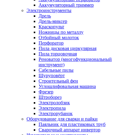
Аккумуляторный триммер
Электроинструменты
Дрель
Дрель-миксер
Краскопульт
Ножницы по металлу
Отбойный молоток
Перфоратор
Пила дисковая циркулярная
Пила торцовочная
Реноватор (многофункциональный
инструмент)
Сабельные пилы
Шуруповёрт
Строительный фен
Углошлифовальная машина
Фрезер
Штроборез
Электролобзик
Электропила
Электрорубанок
Оборудование для сварки и пайки
Паяльник для пластиковых труб
Сварочный аппарат инвертор