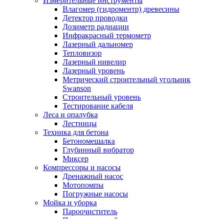
Измерительные инструменты
Влагомер (гидроментр) древесины
Детектор проводки
Дозиметр радиации
Инфракрасный термометр
Лазерный дальномер
Тепловизор
Лазерный нивелир
Лазерный уровень
Метрический строительный угольник
Swanson
Строительный уровень
Тестирование кабеля
Леса и опалубка
Лестницы
Техника для бетона
Бетономешалка
Глубинный вибратор
Миксер
Компрессоры и насосы
Дренажный насос
Мотопомпы
Погружные насосы
Мойка и уборка
Пароочиститель