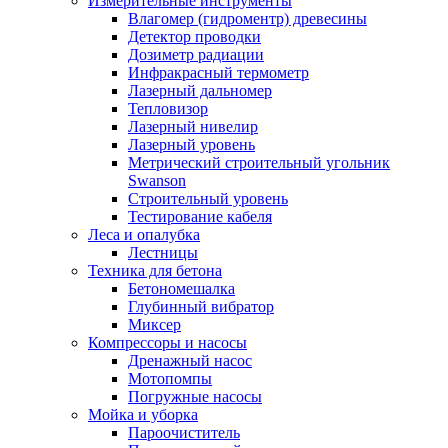
Измерительные инструменты
Влагомер (гидроментр) древесины
Детектор проводки
Дозиметр радиации
Инфракрасный термометр
Лазерный дальномер
Тепловизор
Лазерный нивелир
Лазерный уровень
Метрический строительный угольник
Swanson
Строительный уровень
Тестирование кабеля
Леса и опалубка
Лестницы
Техника для бетона
Бетономешалка
Глубинный вибратор
Миксер
Компрессоры и насосы
Дренажный насос
Мотопомпы
Погружные насосы
Мойка и уборка
Пароочиститель