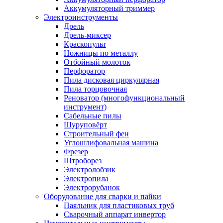
Аккумуляторный триммер
Электроинструменты
Дрель
Дрель-миксер
Краскопульт
Ножницы по металлу
Отбойный молоток
Перфоратор
Пила дисковая циркулярная
Пила торцовочная
Реноватор (многофункциональный
инструмент)
Сабельные пилы
Шуруповёрт
Строительный фен
Углошлифовальная машина
Фрезер
Штроборез
Электролобзик
Электропила
Электрорубанок
Оборудование для сварки и пайки
Паяльник для пластиковых труб
Сварочный аппарат инвертор