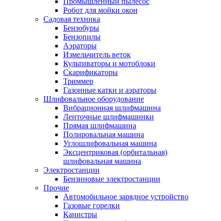
Промышленный пылесос
Робот для мойки окон
Садовая техника
Бензобуры
Бензопилы
Аэраторы
Измельчитель веток
Культиваторы и мотоблоки
Скарификаторы
Триммер
Газонные катки и аэраторы
Шлифовальное оборудование
Вибрационная шлифмашина
Ленточные шлифмашинки
Прямая шлифмашина
Полировальная машина
Углошлифовальная машина
Эксцентриковая (орбитальная)
шлифовальная машина
Электростанции
Бензиновые электростанции
Прочие
Автомобильное зарядное устройство
Газовые горелки
Канистры