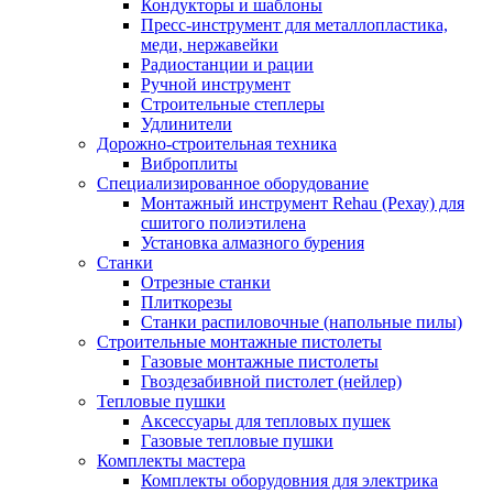
Кондукторы и шаблоны
Пресс-инструмент для металлопластика,
меди, нержавейки
Радиостанции и рации
Ручной инструмент
Строительные степлеры
Удлинители
Дорожно-строительная техника
Виброплиты
Специализированное оборудование
Монтажный инструмент Rehau (Рехау) для
сшитого полиэтилена
Установка алмазного бурения
Станки
Отрезные станки
Плиткорезы
Станки распиловочные (напольные пилы)
Строительные монтажные пистолеты
Газовые монтажные пистолеты
Гвоздезабивной пистолет (нейлер)
Тепловые пушки
Аксессуары для тепловых пушек
Газовые тепловые пушки
Комплекты мастера
Комплекты оборудовния для электрика