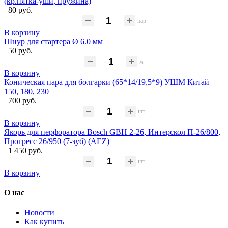
(кр.пятка-уши, пружина)
80 руб.
пар
В корзину
Шнур для стартера Ø 6.0 мм
50 руб.
м
В корзину
Коническая пара для болгарки (65*14/19,5*9) УШМ Китай
150, 180, 230
700 руб.
шт
В корзину
Якорь для перфоратора Bosch GBH 2-26, Интерскол П-26/800,
Прогресс 26/950 (7-зуб) (AEZ)
1 450 руб.
шт
В корзину
О нас
Новости
Как купить