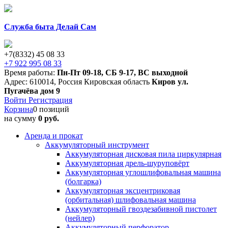
Служба быта Делай Сам
+7(8332) 45 08 33
+7 922 995 08 33
Время работы:
Пн-Пт 09-18
,
СБ 9-17
,
ВС выходной
Адрес:
610014
,
Россия
Кировская область
Киров
ул.
Пугачёва дом 9
Войти
Регистрация
Корзина
0 позиций
на сумму
0 руб.
Аренда и прокат
Аккумуляторный инструмент
Аккумуляторная дисковая пила циркулярная
Аккумуляторная дрель-шуруповёрт
Аккумуляторная углошлифовальная машина
(болгарка)
Аккумуляторная эксцентриковая
(орбитальная) шлифовальная машина
Аккумуляторный гвоздезабивной пистолет
(нейлер)
Аккумуляторный перфоратор