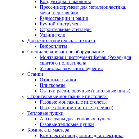
Кондукторы и шаблоны
Пресс-инструмент для металлопластика,
меди, нержавейки
Радиостанции и рации
Ручной инструмент
Строительные степлеры
Удлинители
Дорожно-строительная техника
Виброплиты
Специализированное оборудование
Монтажный инструмент Rehau (Рехау) для
сшитого полиэтилена
Установка алмазного бурения
Станки
Отрезные станки
Плиткорезы
Станки распиловочные (напольные пилы)
Строительные монтажные пистолеты
Газовые монтажные пистолеты
Гвоздезабивной пистолет (нейлер)
Тепловые пушки
Аксессуары для тепловых пушек
Газовые тепловые пушки
Комплекты мастера
Комплекты оборудовния для электрика