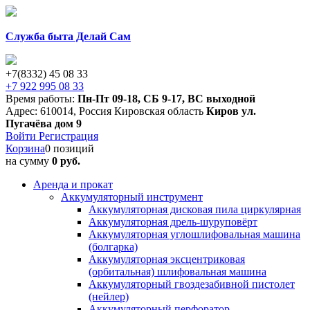
Служба быта Делай Сам
+7(8332) 45 08 33
+7 922 995 08 33
Время работы:
Пн-Пт 09-18
,
СБ 9-17
,
ВС выходной
Адрес:
610014
,
Россия
Кировская область
Киров
ул.
Пугачёва дом 9
Войти
Регистрация
Корзина
0 позиций
на сумму
0 руб.
Аренда и прокат
Аккумуляторный инструмент
Аккумуляторная дисковая пила циркулярная
Аккумуляторная дрель-шуруповёрт
Аккумуляторная углошлифовальная машина
(болгарка)
Аккумуляторная эксцентриковая
(орбитальная) шлифовальная машина
Аккумуляторный гвоздезабивной пистолет
(нейлер)
Аккумуляторный перфоратор