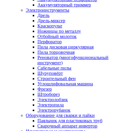
Аккумуляторный триммер
Электроинструменты
Дрель
Дрель-миксер
Краскопульт
Ножницы по металлу
Отбойный молоток
Перфоратор
Пила дисковая циркулярная
Пила торцовочная
Реноватор (многофункциональный
инструмент)
Сабельные пилы
Шуруповёрт
Строительный фен
Углошлифовальная машина
Фрезер
Штроборез
Электролобзик
Электропила
Электрорубанок
Оборудование для сварки и пайки
Паяльник для пластиковых труб
Сварочный аппарат инвертор