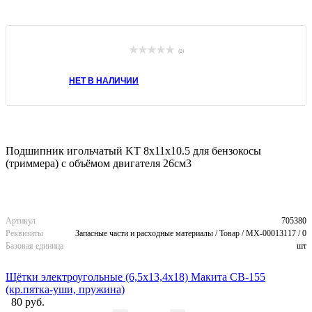
(0)
НЕТ В НАЛИЧИИ
Подшипник игольчатый KT 8х11х10.5 для бензокосы
(триммера) с объёмом двигателя 26см3
Артикул
705380
Реквизиты
Запасные части и расходные материалы / Товар / MX-00013117 / 0
Базовая единица
шт
Щётки электроугольные (6,5х13,4х18) Макита CB-155
(кр.пятка-уши, пружина)
80 руб.