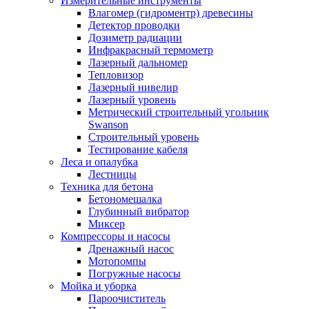
Измерительные инструменты
Влагомер (гидроментр) древесины
Детектор проводки
Дозиметр радиации
Инфракрасный термометр
Лазерный дальномер
Тепловизор
Лазерный нивелир
Лазерный уровень
Метрический строительный угольник
Swanson
Строительный уровень
Тестирование кабеля
Леса и опалубка
Лестницы
Техника для бетона
Бетономешалка
Глубинный вибратор
Миксер
Компрессоры и насосы
Дренажный насос
Мотопомпы
Погружные насосы
Мойка и уборка
Пароочиститель