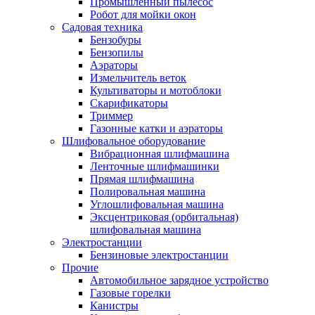
Промышленный пылесос
Робот для мойки окон
Садовая техника
Бензобуры
Бензопилы
Аэраторы
Измельчитель веток
Культиваторы и мотоблоки
Скарификаторы
Триммер
Газонные катки и аэраторы
Шлифовальное оборудование
Вибрационная шлифмашина
Ленточные шлифмашинки
Прямая шлифмашина
Полировальная машина
Углошлифовальная машина
Эксцентриковая (орбитальная)
шлифовальная машина
Электростанции
Бензиновые электростанции
Прочие
Автомобильное зарядное устройство
Газовые горелки
Канистры