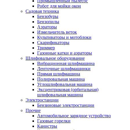
Промышленный пылесос
Робот для мойки окон
Садовая техника
Бензобуры
Бензопилы
Аэраторы
Измельчитель веток
Культиваторы и мотоблоки
Скарификаторы
Триммер
Газонные катки и аэраторы
Шлифовальное оборудование
Вибрационная шлифмашина
Ленточные шлифмашинки
Прямая шлифмашина
Полировальная машина
Углошлифовальная машина
Эксцентриковая (орбитальная)
шлифовальная машина
Электростанции
Бензиновые электростанции
Прочие
Автомобильное зарядное устройство
Газовые горелки
Канистры