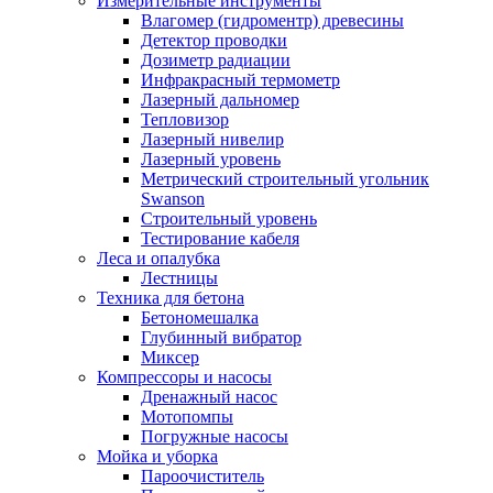
Измерительные инструменты
Влагомер (гидроментр) древесины
Детектор проводки
Дозиметр радиации
Инфракрасный термометр
Лазерный дальномер
Тепловизор
Лазерный нивелир
Лазерный уровень
Метрический строительный угольник
Swanson
Строительный уровень
Тестирование кабеля
Леса и опалубка
Лестницы
Техника для бетона
Бетономешалка
Глубинный вибратор
Миксер
Компрессоры и насосы
Дренажный насос
Мотопомпы
Погружные насосы
Мойка и уборка
Пароочиститель