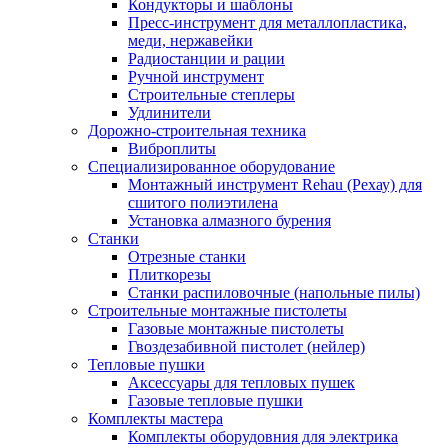
Кондукторы и шаблоны
Пресс-инструмент для металлопластика,
меди, нержавейки
Радиостанции и рации
Ручной инструмент
Строительные степлеры
Удлинители
Дорожно-строительная техника
Виброплиты
Специализированное оборудование
Монтажный инструмент Rehau (Рехау) для
сшитого полиэтилена
Установка алмазного бурения
Станки
Отрезные станки
Плиткорезы
Станки распиловочные (напольные пилы)
Строительные монтажные пистолеты
Газовые монтажные пистолеты
Гвоздезабивной пистолет (нейлер)
Тепловые пушки
Аксессуары для тепловых пушек
Газовые тепловые пушки
Комплекты мастера
Комплекты оборудовния для электрика