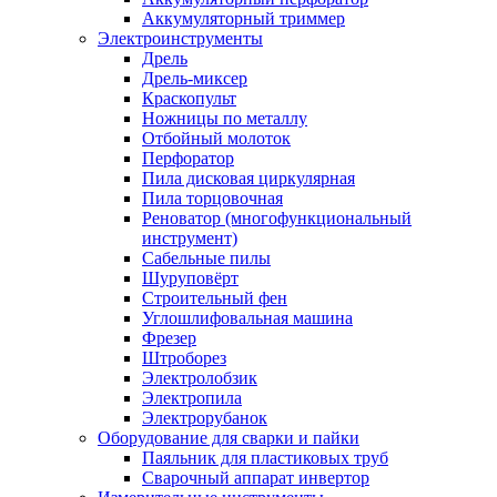
Аккумуляторный триммер
Электроинструменты
Дрель
Дрель-миксер
Краскопульт
Ножницы по металлу
Отбойный молоток
Перфоратор
Пила дисковая циркулярная
Пила торцовочная
Реноватор (многофункциональный
инструмент)
Сабельные пилы
Шуруповёрт
Строительный фен
Углошлифовальная машина
Фрезер
Штроборез
Электролобзик
Электропила
Электрорубанок
Оборудование для сварки и пайки
Паяльник для пластиковых труб
Сварочный аппарат инвертор