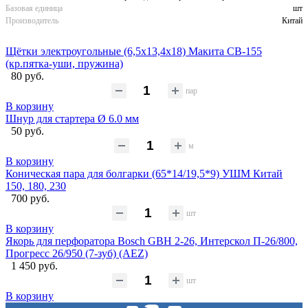
Базовая единица
шт
Производитель
Китай
Щётки электроугольные (6,5х13,4х18) Макита CB-155
(кр.пятка-уши, пружина)
80 руб.
пар
В корзину
Шнур для стартера Ø 6.0 мм
50 руб.
м
В корзину
Коническая пара для болгарки (65*14/19,5*9) УШМ Китай
150, 180, 230
700 руб.
шт
В корзину
Якорь для перфоратора Bosch GBH 2-26, Интерскол П-26/800,
Прогресс 26/950 (7-зуб) (AEZ)
1 450 руб.
шт
В корзину