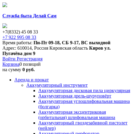
Служба быта Делай Сам
+7(8332) 45 08 33
+7 922 995 08 33
Время работы:
Пн-Пт 09-18
,
СБ 9-17
,
ВС выходной
Адрес:
610014
,
Россия
Кировская область
Киров
ул.
Пугачёва дом 9
Войти
Регистрация
Корзина
0 позиций
на сумму
0 руб.
Аренда и прокат
Аккумуляторный инструмент
Аккумуляторная дисковая пила циркулярная
Аккумуляторная дрель-шуруповёрт
Аккумуляторная углошлифовальная машина
(болгарка)
Аккумуляторная эксцентриковая
(орбитальная) шлифовальная машина
Аккумуляторный гвоздезабивной пистолет
(нейлер)
Аккумуляторный перфоратор