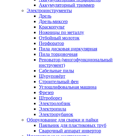
Аккумуляторный триммер
Электроинструменты
Дрель
Дрель-миксер
Краскопульт
Ножницы по металлу
Отбойный молоток
Перфоратор
Пила дисковая циркулярная
Пила торцовочная
Реноватор (многофункциональный
инструмент)
Сабельные пилы
Шуруповёрт
Строительный фен
Углошлифовальная машина
Фрезер
Штроборез
Электролобзик
Электропила
Электрорубанок
Оборудование для сварки и пайки
Паяльник для пластиковых труб
Сварочный аппарат инвертор