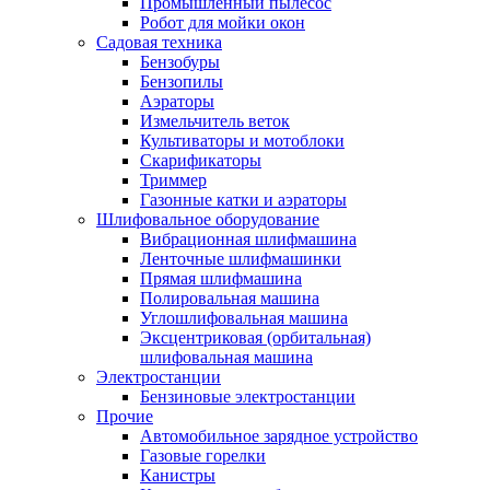
Промышленный пылесос
Робот для мойки окон
Садовая техника
Бензобуры
Бензопилы
Аэраторы
Измельчитель веток
Культиваторы и мотоблоки
Скарификаторы
Триммер
Газонные катки и аэраторы
Шлифовальное оборудование
Вибрационная шлифмашина
Ленточные шлифмашинки
Прямая шлифмашина
Полировальная машина
Углошлифовальная машина
Эксцентриковая (орбитальная)
шлифовальная машина
Электростанции
Бензиновые электростанции
Прочие
Автомобильное зарядное устройство
Газовые горелки
Канистры