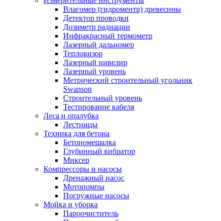
Измерительные инструменты
Влагомер (гидроментр) древесины
Детектор проводки
Дозиметр радиации
Инфракрасный термометр
Лазерный дальномер
Тепловизор
Лазерный нивелир
Лазерный уровень
Метрический строительный угольник
Swanson
Строительный уровень
Тестирование кабеля
Леса и опалубка
Лестницы
Техника для бетона
Бетономешалка
Глубинный вибратор
Миксер
Компрессоры и насосы
Дренажный насос
Мотопомпы
Погружные насосы
Мойка и уборка
Пароочиститель