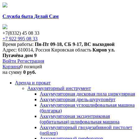
Служба быта Делай Сам
+7(8332) 45 08 33
+7 922 995 08 33
Время работы:
Пн-Пт 09-18
,
СБ 9-17
,
ВС выходной
Адрес:
610014
,
Россия
Кировская область
Киров
ул.
Пугачёва дом 9
Войти
Регистрация
Корзина
0 позиций
на сумму
0 руб.
Аренда и прокат
Аккумуляторный инструмент
Аккумуляторная дисковая пила циркулярная
Аккумуляторная дрель-шуруповёрт
Аккумуляторная углошлифовальная машина
(болгарка)
Аккумуляторная эксцентриковая
(орбитальная) шлифовальная машина
Аккумуляторный гвоздезабивной пистолет
(нейлер)
Аккумуляторный перфоратор