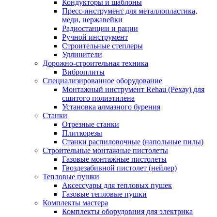
Кондукторы и шаблоны
Пресс-инструмент для металлопластика,
меди, нержавейки
Радиостанции и рации
Ручной инструмент
Строительные степлеры
Удлинители
Дорожно-строительная техника
Виброплиты
Специализированное оборудование
Монтажный инструмент Rehau (Рехау) для
сшитого полиэтилена
Установка алмазного бурения
Станки
Отрезные станки
Плиткорезы
Станки распиловочные (напольные пилы)
Строительные монтажные пистолеты
Газовые монтажные пистолеты
Гвоздезабивной пистолет (нейлер)
Тепловые пушки
Аксессуары для тепловых пушек
Газовые тепловые пушки
Комплекты мастера
Комплекты оборудовния для электрика