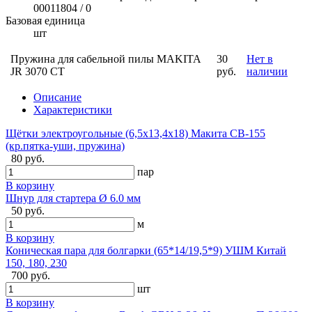
00011804 / 0
Базовая единица
шт
Пружина для сабельной пилы MAKITA
30
Нет в
JR 3070 CT
руб.
наличии
Описание
Характеристики
Щётки электроугольные (6,5х13,4х18) Макита CB-155
(кр.пятка-уши, пружина)
80 руб.
пар
В корзину
Шнур для стартера Ø 6.0 мм
50 руб.
м
В корзину
Коническая пара для болгарки (65*14/19,5*9) УШМ Китай
150, 180, 230
700 руб.
шт
В корзину