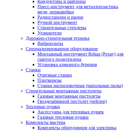
Кондукторы и шаблоны
Пресс-инструмент для металлопластика,
меди, нержавейки
Радиостанции и рации
Ручной инструмент
Строительные степлеры
Удлинители
Дорожно-строительная техника
Виброплиты
Специализированное оборудование
Монтажный инструмент Rehau (Рехау) для
сшитого полиэтилена
Установка алмазного бурения
Станки
Отрезные станки
Плиткорезы
Станки распиловочные (напольные пилы)
Строительные монтажные пистолеты
Газовые монтажные пистолеты
Гвоздезабивной пистолет (нейлер)
Тепловые пушки
Аксессуары для тепловых пушек
Газовые тепловые пушки
Комплекты мастера
Комплекты оборудовния для электрика