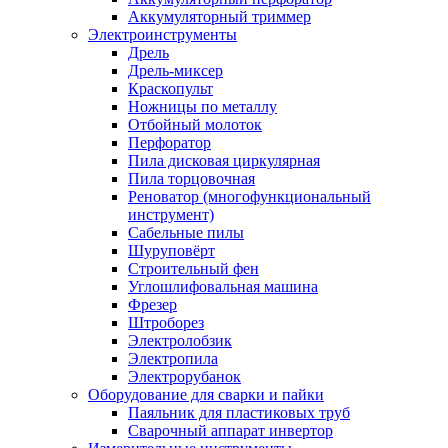
Аккумуляторный триммер
Электроинструменты
Дрель
Дрель-миксер
Краскопульт
Ножницы по металлу
Отбойный молоток
Перфоратор
Пила дисковая циркулярная
Пила торцовочная
Реноватор (многофункциональный
инструмент)
Сабельные пилы
Шуруповёрт
Строительный фен
Углошлифовальная машина
Фрезер
Штроборез
Электролобзик
Электропила
Электрорубанок
Оборудование для сварки и пайки
Паяльник для пластиковых труб
Сварочный аппарат инвертор