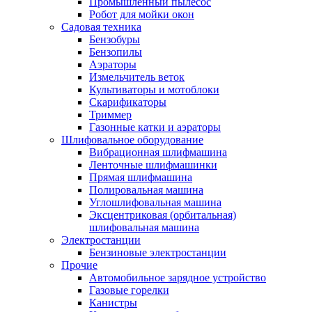
Промышленный пылесос
Робот для мойки окон
Садовая техника
Бензобуры
Бензопилы
Аэраторы
Измельчитель веток
Культиваторы и мотоблоки
Скарификаторы
Триммер
Газонные катки и аэраторы
Шлифовальное оборудование
Вибрационная шлифмашина
Ленточные шлифмашинки
Прямая шлифмашина
Полировальная машина
Углошлифовальная машина
Эксцентриковая (орбитальная)
шлифовальная машина
Электростанции
Бензиновые электростанции
Прочие
Автомобильное зарядное устройство
Газовые горелки
Канистры