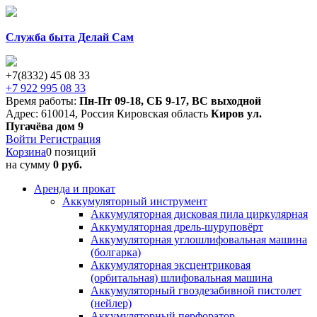
Служба быта Делай Сам
+7(8332) 45 08 33
+7 922 995 08 33
Время работы:
Пн-Пт 09-18
,
СБ 9-17
,
ВС выходной
Адрес:
610014
,
Россия
Кировская область
Киров
ул.
Пугачёва дом 9
Войти
Регистрация
Корзина
0 позиций
на сумму
0 руб.
Аренда и прокат
Аккумуляторный инструмент
Аккумуляторная дисковая пила циркулярная
Аккумуляторная дрель-шуруповёрт
Аккумуляторная углошлифовальная машина
(болгарка)
Аккумуляторная эксцентриковая
(орбитальная) шлифовальная машина
Аккумуляторный гвоздезабивной пистолет
(нейлер)
Аккумуляторный перфоратор