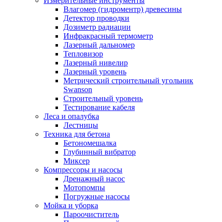
Измерительные инструменты
Влагомер (гидроментр) древесины
Детектор проводки
Дозиметр радиации
Инфракрасный термометр
Лазерный дальномер
Тепловизор
Лазерный нивелир
Лазерный уровень
Метрический строительный угольник
Swanson
Строительный уровень
Тестирование кабеля
Леса и опалубка
Лестницы
Техника для бетона
Бетономешалка
Глубинный вибратор
Миксер
Компрессоры и насосы
Дренажный насос
Мотопомпы
Погружные насосы
Мойка и уборка
Пароочиститель