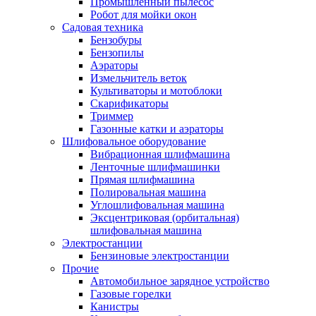
Промышленный пылесос
Робот для мойки окон
Садовая техника
Бензобуры
Бензопилы
Аэраторы
Измельчитель веток
Культиваторы и мотоблоки
Скарификаторы
Триммер
Газонные катки и аэраторы
Шлифовальное оборудование
Вибрационная шлифмашина
Ленточные шлифмашинки
Прямая шлифмашина
Полировальная машина
Углошлифовальная машина
Эксцентриковая (орбитальная)
шлифовальная машина
Электростанции
Бензиновые электростанции
Прочие
Автомобильное зарядное устройство
Газовые горелки
Канистры