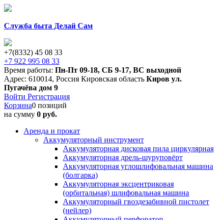
Служба быта Делай Сам
+7(8332) 45 08 33
+7 922 995 08 33
Время работы:
Пн-Пт 09-18
,
СБ 9-17
,
ВС выходной
Адрес:
610014
,
Россия
Кировская область
Киров
ул.
Пугачёва дом 9
Войти
Регистрация
Корзина
0 позиций
на сумму
0 руб.
Аренда и прокат
Аккумуляторный инструмент
Аккумуляторная дисковая пила циркулярная
Аккумуляторная дрель-шуруповёрт
Аккумуляторная углошлифовальная машина
(болгарка)
Аккумуляторная эксцентриковая
(орбитальная) шлифовальная машина
Аккумуляторный гвоздезабивной пистолет
(нейлер)
Аккумуляторный перфоратор