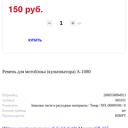
150 руб.
шт
КУПИТЬ
Ремень для мотоблока (культиватора) А-1080
ШтрихКод
2000558894913
Артикул
601031
Реквизиты
Запасные части и расходные материалы / Товар / MX-00009106 / 0
Базовая единица
шт
Производитель
HIMPT