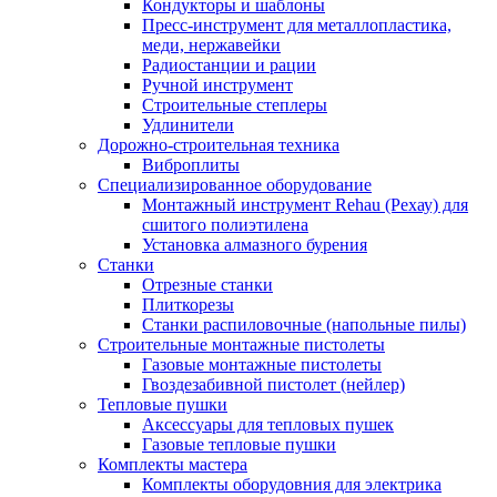
Кондукторы и шаблоны
Пресс-инструмент для металлопластика,
меди, нержавейки
Радиостанции и рации
Ручной инструмент
Строительные степлеры
Удлинители
Дорожно-строительная техника
Виброплиты
Специализированное оборудование
Монтажный инструмент Rehau (Рехау) для
сшитого полиэтилена
Установка алмазного бурения
Станки
Отрезные станки
Плиткорезы
Станки распиловочные (напольные пилы)
Строительные монтажные пистолеты
Газовые монтажные пистолеты
Гвоздезабивной пистолет (нейлер)
Тепловые пушки
Аксессуары для тепловых пушек
Газовые тепловые пушки
Комплекты мастера
Комплекты оборудовния для электрика