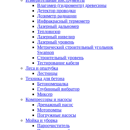
Измерительные инструменты
Влагомер (гидроментр) древесины
Детектор проводки
Дозиметр радиации
Инфракрасный термометр
Лазерный дальномер
Тепловизор
Лазерный нивелир
Лазерный уровень
Метрический строительный угольник
Swanson
Строительный уровень
Тестирование кабеля
Леса и опалубка
Лестницы
Техника для бетона
Бетономешалка
Глубинный вибратор
Миксер
Компрессоры и насосы
Дренажный насос
Мотопомпы
Погружные насосы
Мойка и уборка
Пароочиститель