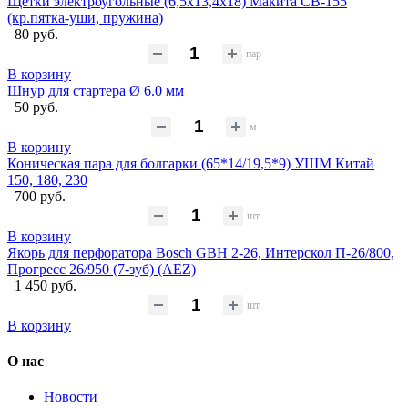
Щётки электроугольные (6,5х13,4х18) Макита CB-155
(кр.пятка-уши, пружина)
80 руб.
пар
В корзину
Шнур для стартера Ø 6.0 мм
50 руб.
м
В корзину
Коническая пара для болгарки (65*14/19,5*9) УШМ Китай
150, 180, 230
700 руб.
шт
В корзину
Якорь для перфоратора Bosch GBH 2-26, Интерскол П-26/800,
Прогресс 26/950 (7-зуб) (AEZ)
1 450 руб.
шт
В корзину
О нас
Новости