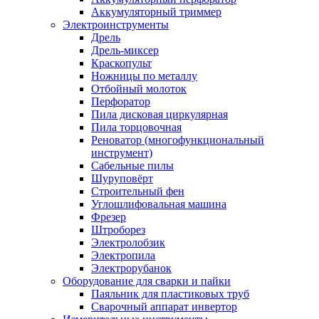
Аккумуляторный триммер
Электроинструменты
Дрель
Дрель-миксер
Краскопульт
Ножницы по металлу
Отбойный молоток
Перфоратор
Пила дисковая циркулярная
Пила торцовочная
Реноватор (многофункциональный
инструмент)
Сабельные пилы
Шуруповёрт
Строительный фен
Углошлифовальная машина
Фрезер
Штроборез
Электролобзик
Электропила
Электрорубанок
Оборудование для сварки и пайки
Паяльник для пластиковых труб
Сварочный аппарат инвертор