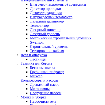
Измерительные инструменты
Влагомер (гидроментр) древесины
Детектор проводки
Дозиметр радиации
Инфракрасный термометр
Лазерный дальномер
Тепловизор
Лазерный нивелир
Лазерный уровень
Метрический строительный угольник
Swanson
Строительный уровень
Тестирование кабеля
Леса и опалубка
Лестницы
Техника для бетона
Бетономешалка
Глубинный вибратор
Миксер
Компрессоры и насосы
Дренажный насос
Мотопомпы
Погружные насосы
Мойка и уборка
Пароочиститель