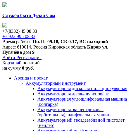
Служба быта Делай Сам
+7(8332) 45 08 33
+7 922 995 08 33
Время работы:
Пн-Пт 09-18
,
СБ 9-17
,
ВС выходной
Адрес:
610014
,
Россия
Кировская область
Киров
ул.
Пугачёва дом 9
Войти
Регистрация
Корзина
0 позиций
на сумму
0 руб.
Аренда и прокат
Аккумуляторный инструмент
Аккумуляторная дисковая пила циркулярная
Аккумуляторная дрель-шуруповёрт
Аккумуляторная углошлифовальная машина
(болгарка)
Аккумуляторная эксцентриковая
(орбитальная) шлифовальная машина
Аккумуляторный гвоздезабивной пистолет
(нейлер)
Аккумуляторный перфоратор