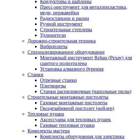
Кондукторы и шаблоны
Пресс-инструмент для металлопластика,
меди, нержавейки
Радиостанции и рации
Ручной инструмент
Строительные степлеры
Удлинители
Дорожно-строительная техника
Виброплиты
Специализированное оборудование
Монтажный инструмент Rehau (Рехау) для
сшитого полиэтилена
Установка алмазного бурения
Станки
Отрезные станки
Плиткорезы
Станки распиловочные (напольные пилы)
Строительные монтажные пистолеты
Газовые монтажные пистолеты
Гвоздезабивной пистолет (нейлер)
Тепловые пушки
Аксессуары для тепловых пушек
Газовые тепловые пушки
Комплекты мастера
Комплекты оборудовния для электрика