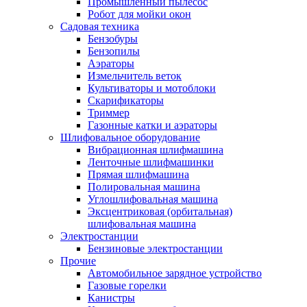
Промышленный пылесос
Робот для мойки окон
Садовая техника
Бензобуры
Бензопилы
Аэраторы
Измельчитель веток
Культиваторы и мотоблоки
Скарификаторы
Триммер
Газонные катки и аэраторы
Шлифовальное оборудование
Вибрационная шлифмашина
Ленточные шлифмашинки
Прямая шлифмашина
Полировальная машина
Углошлифовальная машина
Эксцентриковая (орбитальная)
шлифовальная машина
Электростанции
Бензиновые электростанции
Прочие
Автомобильное зарядное устройство
Газовые горелки
Канистры