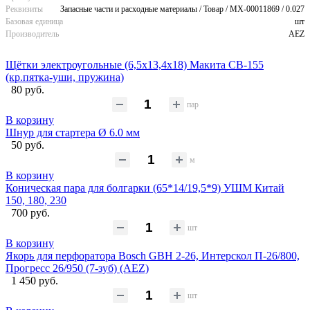
Реквизиты
Запасные части и расходные материалы / Товар / MX-00011869 / 0.027
Базовая единица
шт
Производитель
AEZ
Щётки электроугольные (6,5х13,4х18) Макита CB-155
(кр.пятка-уши, пружина)
80 руб.
пар
В корзину
Шнур для стартера Ø 6.0 мм
50 руб.
м
В корзину
Коническая пара для болгарки (65*14/19,5*9) УШМ Китай
150, 180, 230
700 руб.
шт
В корзину
Якорь для перфоратора Bosch GBH 2-26, Интерскол П-26/800,
Прогресс 26/950 (7-зуб) (AEZ)
1 450 руб.
шт