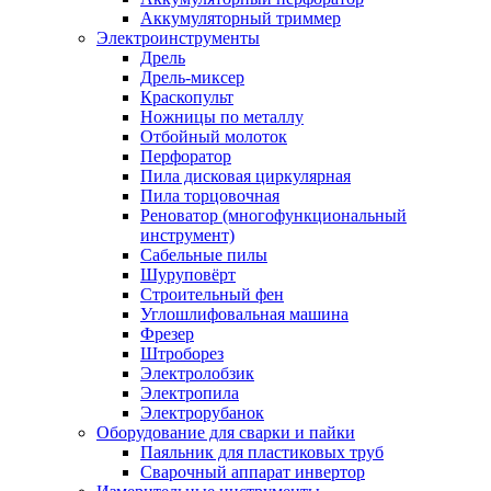
Аккумуляторный триммер
Электроинструменты
Дрель
Дрель-миксер
Краскопульт
Ножницы по металлу
Отбойный молоток
Перфоратор
Пила дисковая циркулярная
Пила торцовочная
Реноватор (многофункциональный
инструмент)
Сабельные пилы
Шуруповёрт
Строительный фен
Углошлифовальная машина
Фрезер
Штроборез
Электролобзик
Электропила
Электрорубанок
Оборудование для сварки и пайки
Паяльник для пластиковых труб
Сварочный аппарат инвертор