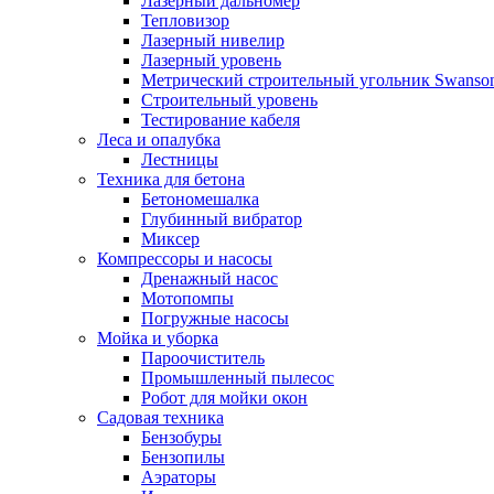
Лазерный дальномер
Тепловизор
Лазерный нивелир
Лазерный уровень
Метрический строительный угольник Swanso
Строительный уровень
Тестирование кабеля
Леса и опалубка
Лестницы
Техника для бетона
Бетономешалка
Глубинный вибратор
Миксер
Компрессоры и насосы
Дренажный насос
Мотопомпы
Погружные насосы
Мойка и уборка
Пароочиститель
Промышленный пылесос
Робот для мойки окон
Садовая техника
Бензобуры
Бензопилы
Аэраторы