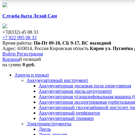
Служба быта Делай Сам
+7(8332) 45 08 33
+7 922 995 08 33
Время работы:
Пн-Пт 09-18
,
СБ 9-17
,
ВС выходной
Адрес:
610014
,
Россия
Кировская область
Киров
ул. Пугачёва 
Войти
Регистрация
Корзина
0 позиций
на сумму
0 руб.
Аренда и прокат
Аккумуляторный инструмент
Аккумуляторная дисковая пила циркулярная
Аккумуляторная дрель-шуруповёрт
Аккумуляторная углошлифовальная машина (б
Аккумуляторная эксцентриковая (орбитальна
Аккумуляторный гвоздезабивной пистолет (н
Аккумуляторный перфоратор
Аккумуляторный триммер
Электроинструменты
Дрель
Дрель-миксер