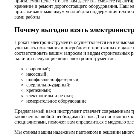
приемлемой цене. Что это вам дает? Вы сможете гаранти
хранение и ремонт дорогостоящего оборудования. Наш эл
прилаживают максимум усилий для поддержания техники в
вами работы.
Почему выгодно взять электроинстр
Прокат электроинструмента осуществляется на взаимовы
учитывать пожелания и потребности постоянных и даже 
соответствовать вашим запросам и видам строительных р
наличии следующие виды электроинструментов:
сварочный;
насосный;
шлифовально-фрезерный;
сверлильно-ударный;
крепежный;
электропилы и резаки;
измерительное оборудование.
Предлагаемый нами инструмент отвечает современным тр
заключен на любой необходимый срок. Для постоянных кл
специалистами, поможет вам определиться с моделью эл
Мы станем вашим надежным партнером в решении многоч