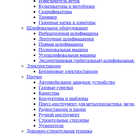
Измельчитель веток
Культиваторы и мотоблоки
Скарификаторы
Триммер
Газонные катки и аэраторы
Шлифовальное оборудование
Вибрационная шлифмашина
Ленточные шлифмашинки
Прямая шлифмашина
Полировальная машина
Углошлифовальная машина
Эксцентриковая (орбитальная) шлифовальная
Электростанции
Бензиновые электростанции
Прочие
Автомобильное зарядное устройство
Газовые горелки
Канистры
Кондукторы и шаблоны
Пресс-инструмент для металлопластика, меди
Радиостанции и рации
Ручной инструмент
Строительные степлеры
Удлинители
Дорожно-строительная техника