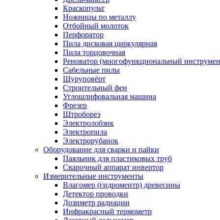
Краскопульт
Ножницы по металлу
Отбойный молоток
Перфоратор
Пила дисковая циркулярная
Пила торцовочная
Реноватор (многофункциональный инструмен
Сабельные пилы
Шуруповёрт
Строительный фен
Углошлифовальная машина
Фрезер
Штроборез
Электролобзик
Электропила
Электрорубанок
Оборудование для сварки и пайки
Паяльник для пластиковых труб
Сварочный аппарат инвертор
Измерительные инструменты
Влагомер (гидроментр) древесины
Детектор проводки
Дозиметр радиации
Инфракрасный термометр