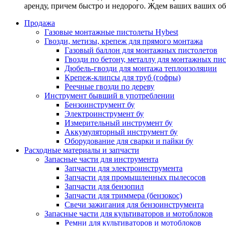
аренду, причем быстро и недорого. Ждем ваших ваших о
Продажа
Газовые монтажные пистолеты Hybest
Гвозди, метизы, крепеж для прямого монтажа
Газовый баллон для монтажных пистолетов
Гвозди по бетону, металлу для монтажных пи
Дюбель-гвозди для монтажа теплоизоляции
Крепеж-клипсы для труб (гофры)
Реечные гвозди по дереву
Инструмент бывший в употреблении
Бензоинструмент бу
Электроинструмент бу
Измерительный инструмент бу
Аккумуляторный инструмент бу
Оборудование для сварки и пайки бу
Расходные материалы и запчасти
Запасные части для инструмента
Запчасти для электроинструмента
Запчасти для промышленных пылесосов
Запчасти для бензопил
Запчасти для триммера (бензокос)
Свечи зажигания для бензоинструмента
Запасные части для культиваторов и мотоблоков
Ремни для культиваторов и мотоблоков