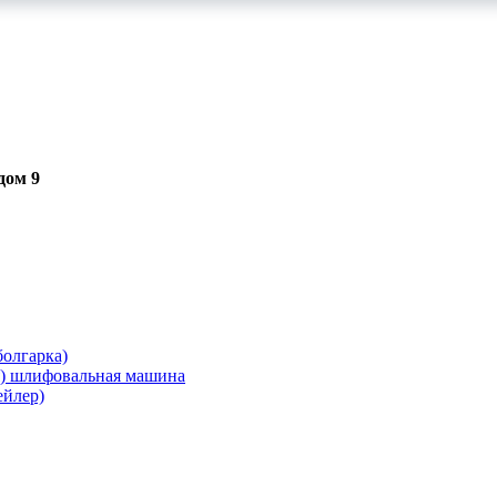
дом 9
олгарка)
я) шлифовальная машина
ейлер)