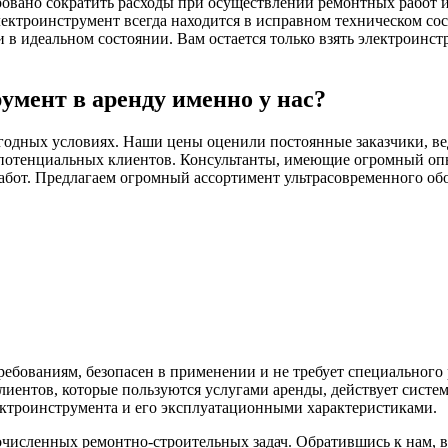
ровано сократить расходы при осуществлении ремонтных работ и 
ектроинструмент всегда находится в исправном техническом со
 идеальном состоянии. Вам остается только взять электроинстр
умент в аренду именно у нас?
годных условиях. Наши цены оценили постоянные заказчики, ве
потенциальных клиентов. Консультанты, имеющие огромный опыт
абот. Предлагаем огромный ассортимент ультрасовременного обо
ебованиям, безопасен в применении и не требует специального
иентов, которые пользуются услугами аренды, действует систе
ектроинструмента и его эксплуатационными характеристиками.
исленных ремонтно-строительных задач. Обратившись к нам, 