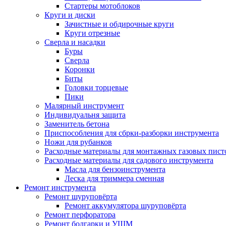
Стартеры мотоблоков
Круги и диски
Зачистные и обдирочные круги
Круги отрезные
Сверла и насадки
Буры
Сверла
Коронки
Биты
Головки торцевые
Пики
Малярный инструмент
Индивидуальня защита
Заменитель бетона
Приспособления для сбрки-разборки инструмента
Ножи для рубанков
Расходные материалы для монтажных газовых пист
Расходные материалы для садового инструмента
Масла для бензоинструмента
Леска для триммера сменная
Ремонт инструмента
Ремонт шуруповёрта
Ремонт аккумулятора шуруповёрта
Ремонт перфоратора
Ремонт болгарки и УШМ