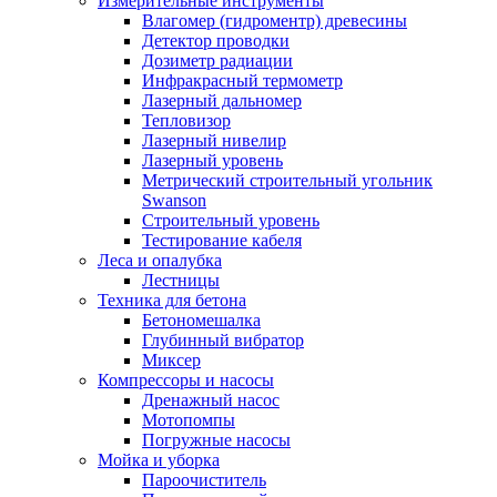
Измерительные инструменты
Влагомер (гидроментр) древесины
Детектор проводки
Дозиметр радиации
Инфракрасный термометр
Лазерный дальномер
Тепловизор
Лазерный нивелир
Лазерный уровень
Метрический строительный угольник
Swanson
Строительный уровень
Тестирование кабеля
Леса и опалубка
Лестницы
Техника для бетона
Бетономешалка
Глубинный вибратор
Миксер
Компрессоры и насосы
Дренажный насос
Мотопомпы
Погружные насосы
Мойка и уборка
Пароочиститель