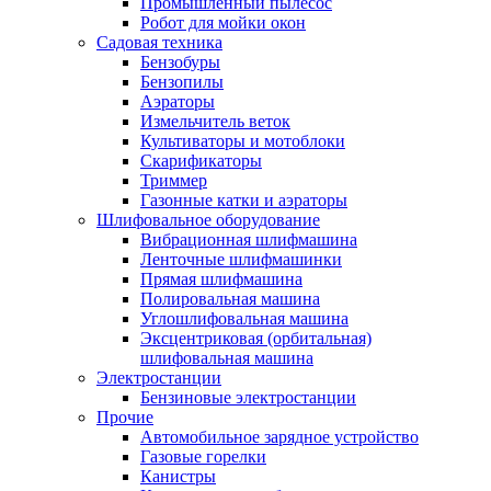
Промышленный пылесос
Робот для мойки окон
Садовая техника
Бензобуры
Бензопилы
Аэраторы
Измельчитель веток
Культиваторы и мотоблоки
Скарификаторы
Триммер
Газонные катки и аэраторы
Шлифовальное оборудование
Вибрационная шлифмашина
Ленточные шлифмашинки
Прямая шлифмашина
Полировальная машина
Углошлифовальная машина
Эксцентриковая (орбитальная)
шлифовальная машина
Электростанции
Бензиновые электростанции
Прочие
Автомобильное зарядное устройство
Газовые горелки
Канистры