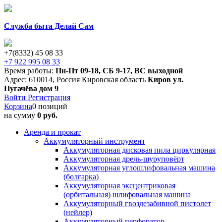
Служба быта Делай Сам
+7(8332) 45 08 33
+7 922 995 08 33
Время работы:
Пн-Пт 09-18
,
СБ 9-17
,
ВС выходной
Адрес:
610014
,
Россия
Кировская область
Киров
ул.
Пугачёва дом 9
Войти
Регистрация
Корзина
0 позиций
на сумму
0 руб.
Аренда и прокат
Аккумуляторный инструмент
Аккумуляторная дисковая пила циркулярная
Аккумуляторная дрель-шуруповёрт
Аккумуляторная углошлифовальная машина
(болгарка)
Аккумуляторная эксцентриковая
(орбитальная) шлифовальная машина
Аккумуляторный гвоздезабивной пистолет
(нейлер)
Аккумуляторный перфоратор