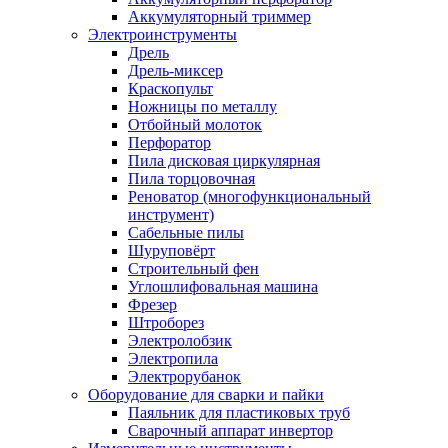
Аккумуляторный триммер
Электроинструменты
Дрель
Дрель-миксер
Краскопульт
Ножницы по металлу
Отбойный молоток
Перфоратор
Пила дисковая циркулярная
Пила торцовочная
Реноватор (многофункциональный
инструмент)
Сабельные пилы
Шуруповёрт
Строительный фен
Углошлифовальная машина
Фрезер
Штроборез
Электролобзик
Электропила
Электрорубанок
Оборудование для сварки и пайки
Паяльник для пластиковых труб
Сварочный аппарат инвертор