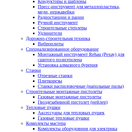
Кондукторы и шаблоны
Пресс-инструмент для металлопластика,
меди, нержавейки
Радиостанции и рации
Ручной инструмент
Строительные степлеры
Удлинители
Дорожно-строительная техника
Виброплиты
Специализированное оборудование
Монтажный инструмент Rehau (Рехау) для
сшитого полиэтилена
Установка алмазного бурения
Станки
Отрезные станки
Плиткорезы
Станки распиловочные (напольные пилы)
Строительные монтажные пистолеты
Газовые монтажные пистолеты
Гвоздезабивной пистолет (нейлер)
Тепловые пушки
Аксессуары для тепловых пушек
Газовые тепловые пушки
Комплекты мастера
Комплекты оборудовния для электрика