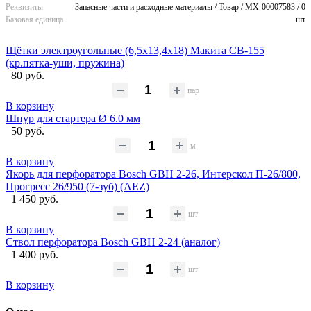
Реквизиты
Запасные части и расходные материалы / Товар / MX-00007583 / 0
Базовая единица
шт
Щётки электроугольные (6,5х13,4х18) Макита CB-155
(кр.пятка-уши, пружина)
80 руб.
пар
В корзину
Шнур для стартера Ø 6.0 мм
50 руб.
м
В корзину
Якорь для перфоратора Bosch GBH 2-26, Интерскол П-26/800,
Прогресс 26/950 (7-зуб) (AEZ)
1 450 руб.
шт
В корзину
Ствол перфоратора Bosch GBH 2-24 (аналог)
1 400 руб.
шт
В корзину