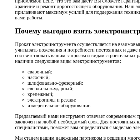
приемлемой цене. Что это вам дает? Вы сможете гаранти
хранение и ремонт дорогостоящего оборудования. Наш эл
прилаживают максимум усилий для поддержания техники в
вами работы.
Почему выгодно взять электроинстр
Прокат электроинструмента осуществляется на взаимовы
учитывать пожелания и потребности постоянных и даже 
соответствовать вашим запросам и видам строительных р
наличии следующие виды электроинструментов:
сварочный;
насосный;
шлифовально-фрезерный;
сверлильно-ударный;
крепежный;
электропилы и резаки;
измерительное оборудование.
Предлагаемый нами инструмент отвечает современным тр
заключен на любой необходимый срок. Для постоянных кл
специалистами, поможет вам определиться с моделью эл
Мы станем вашим надежным партнером в решении многоч