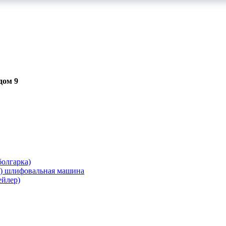
дом 9
олгарка)
я) шлифовальная машина
ейлер)