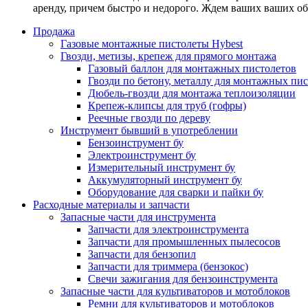
аренду, причем быстро и недорого. Ждем ваших ваших о
Продажа
Газовые монтажные пистолеты Hybest
Гвозди, метизы, крепеж для прямого монтажа
Газовый баллон для монтажных пистолетов
Гвозди по бетону, металлу для монтажных пи
Дюбель-гвозди для монтажа теплоизоляции
Крепеж-клипсы для труб (гофры)
Реечные гвозди по дереву
Инструмент бывший в употреблении
Бензоинструмент бу
Электроинструмент бу
Измерительный инструмент бу
Аккумуляторный инструмент бу
Оборудование для сварки и пайки бу
Расходные материалы и запчасти
Запасные части для инструмента
Запчасти для электроинструмента
Запчасти для промышленных пылесосов
Запчасти для бензопил
Запчасти для триммера (бензокос)
Свечи зажигания для бензоинструмента
Запасные части для культиваторов и мотоблоков
Ремни для культиваторов и мотоблоков