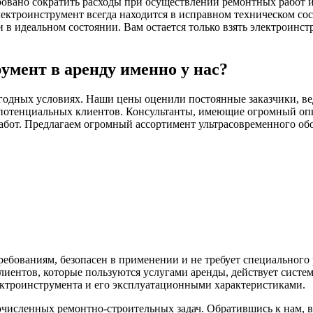
ровано сократить расходы при осуществлении ремонтных работ и 
ектроинструмент всегда находится в исправном техническом со
 идеальном состоянии. Вам остается только взять электроинстр
умент в аренду именно у нас?
годных условиях. Наши цены оценили постоянные заказчики, ве
потенциальных клиентов. Консультанты, имеющие огромный опыт
абот. Предлагаем огромный ассортимент ультрасовременного обо
ебованиям, безопасен в применении и не требует специального
иентов, которые пользуются услугами аренды, действует систе
ектроинструмента и его эксплуатационными характеристиками.
исленных ремонтно-строительных задач. Обратившись к нам, 