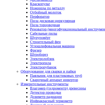
Краскопульт
Ножницы по металлу
Отбойный молоток
Перфоратор
Пила дисковая циркулярная
Пила торцовочная
Реноватор (многофункциональный инструмен
Сабельные пилы
Шуруповёрт
Строительный фен
Углошлифовальная машина
Фрезер
Штроборез
Электролобзик
Электропила
Электрорубанок
Оборудование для сварки и пайки
Паяльник для пластиковых труб
Сварочный аппарат инвертор
Измерительные инструменты
Влагомер (гидроментр) древесины
Детектор проводки
Дозиметр радиации
Инфракрасный термометр