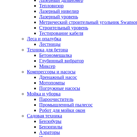
Лазерный дальномер
Тепловизор
Лазерный нивелир
Лазерный уровень
Метрический строительный угольник Swanso
Строительный уровень
Тестирование кабеля
Леса и опалубка
Лестницы
Техника для бетона
Бетономешалка
Глубинный вибратор
Миксер
Компрессоры и насосы
Дренажный насос
Мотопомпы
Погружные насосы
Мойка и уборка
Пароочиститель
Промышленный пылесос
Робот для мойки окон
Садовая техника
Бензобуры
Бензопилы
Аэраторы