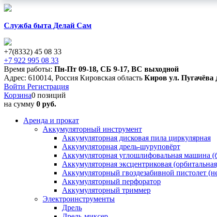
Служба быта Делай Сам
+7(8332) 45 08 33
+7 922 995 08 33
Время работы:
Пн-Пт 09-18
,
СБ 9-17
,
ВС выходной
Адрес:
610014
,
Россия
Кировская область
Киров
ул. Пугачёва 
Войти
Регистрация
Корзина
0 позиций
на сумму
0 руб.
Аренда и прокат
Аккумуляторный инструмент
Аккумуляторная дисковая пила циркулярная
Аккумуляторная дрель-шуруповёрт
Аккумуляторная углошлифовальная машина (б
Аккумуляторная эксцентриковая (орбитальна
Аккумуляторный гвоздезабивной пистолет (н
Аккумуляторный перфоратор
Аккумуляторный триммер
Электроинструменты
Дрель
Дрель-миксер