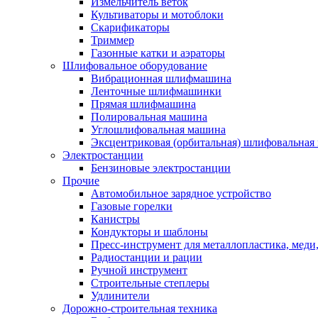
Измельчитель веток
Культиваторы и мотоблоки
Скарификаторы
Триммер
Газонные катки и аэраторы
Шлифовальное оборудование
Вибрационная шлифмашина
Ленточные шлифмашинки
Прямая шлифмашина
Полировальная машина
Углошлифовальная машина
Эксцентриковая (орбитальная) шлифовальная
Электростанции
Бензиновые электростанции
Прочие
Автомобильное зарядное устройство
Газовые горелки
Канистры
Кондукторы и шаблоны
Пресс-инструмент для металлопластика, меди
Радиостанции и рации
Ручной инструмент
Строительные степлеры
Удлинители
Дорожно-строительная техника