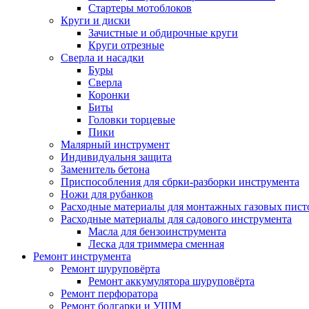
Стартеры мотоблоков
Круги и диски
Зачистные и обдирочные круги
Круги отрезные
Сверла и насадки
Буры
Сверла
Коронки
Биты
Головки торцевые
Пики
Малярный инструмент
Индивидуальня защита
Заменитель бетона
Приспособления для сбрки-разборки инструмента
Ножи для рубанков
Расходные материалы для монтажных газовых пист
Расходные материалы для садового инструмента
Масла для бензоинструмента
Леска для триммера сменная
Ремонт инструмента
Ремонт шуруповёрта
Ремонт аккумулятора шуруповёрта
Ремонт перфоратора
Ремонт болгарки и УШМ