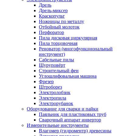
Дрель
Дрель-миксер
Краскопульт
Ножницы по металлу
Отбойный молоток
Перфоратор
Пила дисковая циркулярная
Пила торцовочная
Реноватор (многофункциональный
инструмент)
Сабельные пилы
Шуруповёрт
Строительный фен
Углошлифовальная машина
Фрезер
Штроборез
Электролобзик
Электропила
Электрорубанок
Оборудование для сварки и пайки
Паяльник для пластиковых труб
Сварочный аппарат инвертор
Измерительные инструменты
Влагомер (гидроментр) древесины