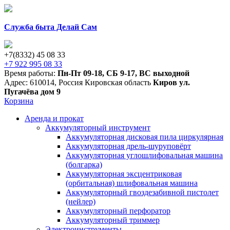
Служба быта Делай Сам
+7(8332) 45 08 33
+7 922 995 08 33
Время работы:
Пн-Пт 09-18
,
СБ 9-17
,
ВС выходной
Адрес:
610014
,
Россия
Кировская область
Киров
ул.
Пугачёва дом 9
Корзина
Аренда и прокат
Аккумуляторный инструмент
Аккумуляторная дисковая пила циркулярная
Аккумуляторная дрель-шуруповёрт
Аккумуляторная углошлифовальная машина
(болгарка)
Аккумуляторная эксцентриковая
(орбитальная) шлифовальная машина
Аккумуляторный гвоздезабивной пистолет
(нейлер)
Аккумуляторный перфоратор
Аккумуляторный триммер
Электроинструменты