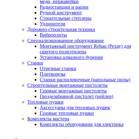
меди, нержавейки
Радиостанции и рации
Ручной инструмент
Строительные степлеры
Удлинители
Дорожно-строительная техника
Виброплиты
Специализированное оборудование
Монтажный инструмент Rehau (Рехау) для
сшитого полиэтилена
Установка алмазного бурения
Станки
Отрезные станки
Плиткорезы
Станки распиловочные (напольные пилы)
Строительные монтажные пистолеты
Газовые монтажные пистолеты
Гвоздезабивной пистолет (нейлер)
Тепловые пушки
Аксессуары для тепловых пушек
Газовые тепловые пушки
Комплекты мастера
Комплекты оборудовния для электрика