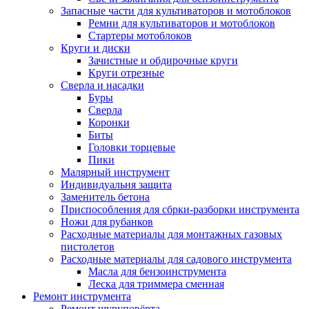
Запасные части для культиваторов и мотоблоков
Ремни для культиваторов и мотоблоков
Стартеры мотоблоков
Круги и диски
Зачистные и обдирочные круги
Круги отрезные
Сверла и насадки
Буры
Сверла
Коронки
Биты
Головки торцевые
Пики
Малярный инструмент
Индивидуальня защита
Заменитель бетона
Приспособления для сбрки-разборки инструмента
Ножи для рубанков
Расходные материалы для монтажных газовых
пистолетов
Расходные материалы для садового инструмента
Масла для бензоинструмента
Леска для триммера сменная
Ремонт инструмента
Ремонт шуруповёрта