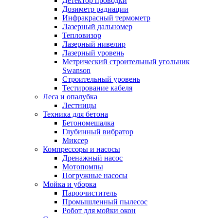
Детектор проводки
Дозиметр радиации
Инфракрасный термометр
Лазерный дальномер
Тепловизор
Лазерный нивелир
Лазерный уровень
Метрический строительный угольник
Swanson
Строительный уровень
Тестирование кабеля
Леса и опалубка
Лестницы
Техника для бетона
Бетономешалка
Глубинный вибратор
Миксер
Компрессоры и насосы
Дренажный насос
Мотопомпы
Погружные насосы
Мойка и уборка
Пароочиститель
Промышленный пылесос
Робот для мойки окон