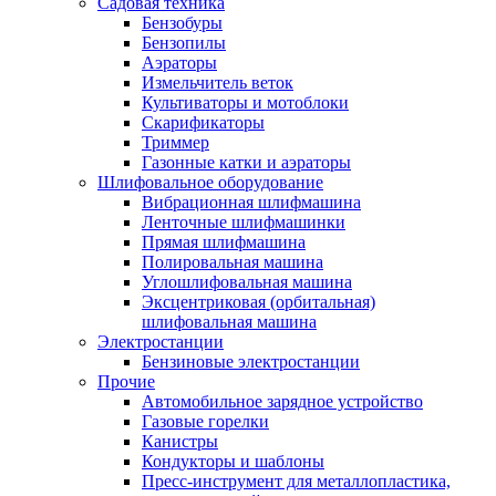
Садовая техника
Бензобуры
Бензопилы
Аэраторы
Измельчитель веток
Культиваторы и мотоблоки
Скарификаторы
Триммер
Газонные катки и аэраторы
Шлифовальное оборудование
Вибрационная шлифмашина
Ленточные шлифмашинки
Прямая шлифмашина
Полировальная машина
Углошлифовальная машина
Эксцентриковая (орбитальная)
шлифовальная машина
Электростанции
Бензиновые электростанции
Прочие
Автомобильное зарядное устройство
Газовые горелки
Канистры
Кондукторы и шаблоны
Пресс-инструмент для металлопластика,