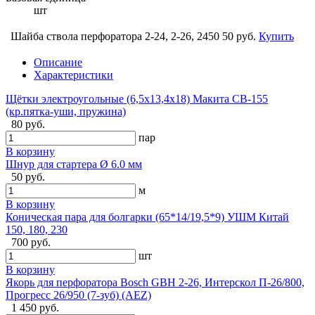
шт
Шайба ствола перфоратора 2-24, 2-26, 2450
50 руб.
Купить
Описание
Характеристики
Щётки электроугольные (6,5х13,4х18) Макита CB-155
(кр.пятка-уши, пружина)
80 руб.
пар
В корзину
Шнур для стартера Ø 6.0 мм
50 руб.
м
В корзину
Коническая пара для болгарки (65*14/19,5*9) УШМ Китай
150, 180, 230
700 руб.
шт
В корзину
Якорь для перфоратора Bosch GBH 2-26, Интерскол П-26/800,
Прогресс 26/950 (7-зуб) (AEZ)
1 450 руб.