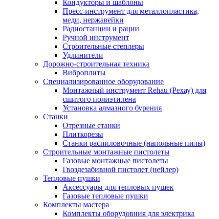
Кондукторы и шаблоны
Пресс-инструмент для металлопластика,
меди, нержавейки
Радиостанции и рации
Ручной инструмент
Строительные степлеры
Удлинители
Дорожно-строительная техника
Виброплиты
Специализированное оборудование
Монтажный инструмент Rehau (Рехау) для
сшитого полиэтилена
Установка алмазного бурения
Станки
Отрезные станки
Плиткорезы
Станки распиловочные (напольные пилы)
Строительные монтажные пистолеты
Газовые монтажные пистолеты
Гвоздезабивной пистолет (нейлер)
Тепловые пушки
Аксессуары для тепловых пушек
Газовые тепловые пушки
Комплекты мастера
Комплекты оборудовния для электрика