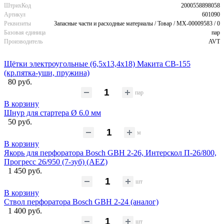
ШтрихКод
2000558898058
Артикул
601090
Реквизиты
Запасные части и расходные материалы / Товар / MX-00009583 / 0
Базовая единица
пар
Производитель
AVT
Щётки электроугольные (6,5х13,4х18) Макита CB-155
(кр.пятка-уши, пружина)
80 руб.
пар
В корзину
Шнур для стартера Ø 6.0 мм
50 руб.
м
В корзину
Якорь для перфоратора Bosch GBH 2-26, Интерскол П-26/800,
Прогресс 26/950 (7-зуб) (AEZ)
1 450 руб.
шт
В корзину
Ствол перфоратора Bosch GBH 2-24 (аналог)
1 400 руб.
шт