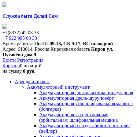
Служба быта Делай Сам
+7(8332) 45 08 33
+7 922 995 08 33
Время работы:
Пн-Пт 09-18
,
СБ 9-17
,
ВС выходной
Адрес:
610014
,
Россия
Кировская область
Киров
ул.
Пугачёва дом 9
Войти
Регистрация
Корзина
0 позиций
на сумму
0 руб.
Аренда и прокат
Аккумуляторный инструмент
Аккумуляторная дисковая пила циркулярная
Аккумуляторная дрель-шуруповёрт
Аккумуляторная углошлифовальная машина
(болгарка)
Аккумуляторная эксцентриковая
(орбитальная) шлифовальная машина
Аккумуляторный гвоздезабивной пистолет
(нейлер)
Аккумуляторный перфоратор