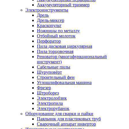
Аккумуляторный триммер
Электроинструменты
Дрель
Дрель-миксер
Краскопульт
Ножницы по металлу
Отбойный молоток
Перфоратор
Пила дисковая циркулярная
Пила торцовочная
Реноватор (многофункциональный
инструмент)
Сабельные пилы
Шуруповёрт
Строительный фен
Углошлифовальная машина
Фрезер
Штроборез
Электролобзик
Электропила
Электрорубанок
Оборудование для сварки и пайки
Паяльник для пластиковых труб
Сварочный аппарат инвертор