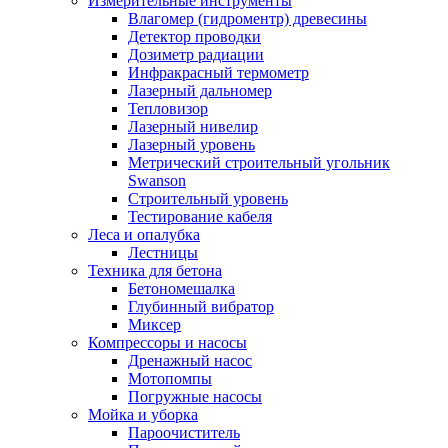
Измерительные инструменты
Влагомер (гидроментр) древесины
Детектор проводки
Дозиметр радиации
Инфракрасный термометр
Лазерный дальномер
Тепловизор
Лазерный нивелир
Лазерный уровень
Метрический строительный угольник
Swanson
Строительный уровень
Тестирование кабеля
Леса и опалубка
Лестницы
Техника для бетона
Бетономешалка
Глубинный вибратор
Миксер
Компрессоры и насосы
Дренажный насос
Мотопомпы
Погружные насосы
Мойка и уборка
Пароочиститель