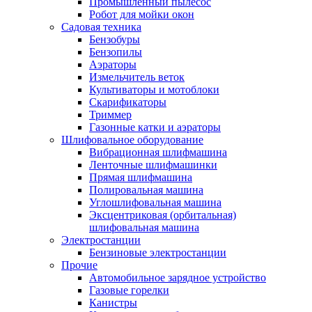
Промышленный пылесос
Робот для мойки окон
Садовая техника
Бензобуры
Бензопилы
Аэраторы
Измельчитель веток
Культиваторы и мотоблоки
Скарификаторы
Триммер
Газонные катки и аэраторы
Шлифовальное оборудование
Вибрационная шлифмашина
Ленточные шлифмашинки
Прямая шлифмашина
Полировальная машина
Углошлифовальная машина
Эксцентриковая (орбитальная)
шлифовальная машина
Электростанции
Бензиновые электростанции
Прочие
Автомобильное зарядное устройство
Газовые горелки
Канистры