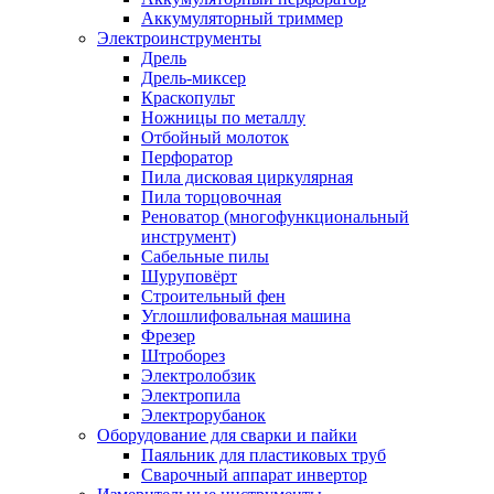
Аккумуляторный триммер
Электроинструменты
Дрель
Дрель-миксер
Краскопульт
Ножницы по металлу
Отбойный молоток
Перфоратор
Пила дисковая циркулярная
Пила торцовочная
Реноватор (многофункциональный
инструмент)
Сабельные пилы
Шуруповёрт
Строительный фен
Углошлифовальная машина
Фрезер
Штроборез
Электролобзик
Электропила
Электрорубанок
Оборудование для сварки и пайки
Паяльник для пластиковых труб
Сварочный аппарат инвертор