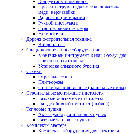
Кондукторы и шаблоны
Пресс-инструмент для металлопластика,
меди, нержавейки
Радиостанции и рации
Ручной инструмент
Строительные степлеры
Удлинители
Дорожно-строительная техника
Виброплиты
Специализированное оборудование
Монтажный инструмент Rehau (Рехау) для
сшитого полиэтилена
Установка алмазного бурения
Станки
Отрезные станки
Плиткорезы
Станки распиловочные (напольные пилы)
Строительные монтажные пистолеты
Газовые монтажные пистолеты
Гвоздезабивной пистолет (нейлер)
Тепловые пушки
Аксессуары для тепловых пушек
Газовые тепловые пушки
Комплекты мастера
Комплекты оборудовния для электрика