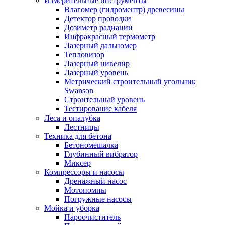
Измерительные инструменты
Влагомер (гидроментр) древесины
Детектор проводки
Дозиметр радиации
Инфракрасный термометр
Лазерный дальномер
Тепловизор
Лазерный нивелир
Лазерный уровень
Метрический строительный угольник
Swanson
Строительный уровень
Тестирование кабеля
Леса и опалубка
Лестницы
Техника для бетона
Бетономешалка
Глубинный вибратор
Миксер
Компрессоры и насосы
Дренажный насос
Мотопомпы
Погружные насосы
Мойка и уборка
Пароочиститель