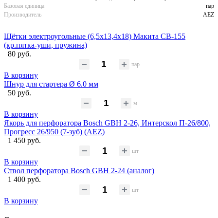
Базовая единица
пар
Производитель
AEZ
Щётки электроугольные (6,5х13,4х18) Макита CB-155
(кр.пятка-уши, пружина)
80 руб.
пар
В корзину
Шнур для стартера Ø 6.0 мм
50 руб.
м
В корзину
Якорь для перфоратора Bosch GBH 2-26, Интерскол П-26/800,
Прогресс 26/950 (7-зуб) (AEZ)
1 450 руб.
шт
В корзину
Ствол перфоратора Bosch GBH 2-24 (аналог)
1 400 руб.
шт
В корзину