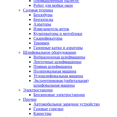
Промышленный пылесос
Робот для мойки окон
Садовая техника
Бензобуры
Бензопилы
Аэраторы
Измельчитель веток
Культиваторы и мотоблоки
Скарификаторы
Триммер
Газонные катки и аэраторы
Шлифовальное оборудование
Вибрационная шлифмашина
Ленточные шлифмашинки
Прямая шлифмашина
Полировальная машина
Углошлифовальная машина
Эксцентриковая (орбитальная)
шлифовальная машина
Электростанции
Бензиновые электростанции
Прочие
Автомобильное зарядное устройство
Газовые горелки
Канистры