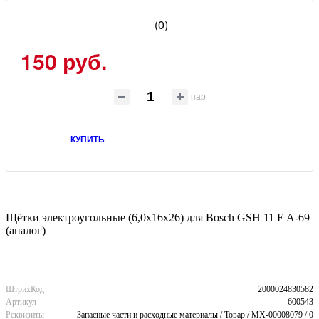
(0)
150 руб.
пар
КУПИТЬ
Щётки электроугольные (6,0х16х26) для Bosch GSH 11 E A-69
(аналог)
ШтрихКод
2000024830582
Артикул
600543
Реквизиты
Запасные части и расходные материалы / Товар / MX-00008079 / 0