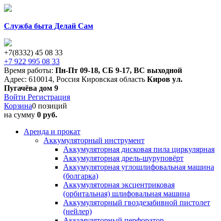
Служба быта Делай Сам
+7(8332) 45 08 33
+7 922 995 08 33
Время работы:
Пн-Пт 09-18
,
СБ 9-17
,
ВС выходной
Адрес:
610014
,
Россия
Кировская область
Киров
ул.
Пугачёва дом 9
Войти
Регистрация
Корзина
0 позиций
на сумму
0 руб.
Аренда и прокат
Аккумуляторный инструмент
Аккумуляторная дисковая пила циркулярная
Аккумуляторная дрель-шуруповёрт
Аккумуляторная углошлифовальная машина
(болгарка)
Аккумуляторная эксцентриковая
(орбитальная) шлифовальная машина
Аккумуляторный гвоздезабивной пистолет
(нейлер)
Аккумуляторный перфоратор