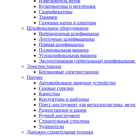
Измельчитель веток
Культиваторы и мотоблоки
Скарификаторы
Триммер
Газонные катки и аэраторы
Шлифовальное оборудование
Вибрационная шлифмашина
Ленточные шлифмашинки
Прямая шлифмашина
Полировальная машина
Углошлифовальная машина
Эксцентриковая (орбитальная) шлифовальная
Электростанции
Бензиновые электростанции
Прочие
Автомобильное зарядное устройство
Газовые горелки
Канистры
Кондукторы и шаблоны
Пресс-инструмент для металлопластика, меди
Радиостанции и рации
Ручной инструмент
Строительные степлеры
Удлинители
Дорожно-строительная техника