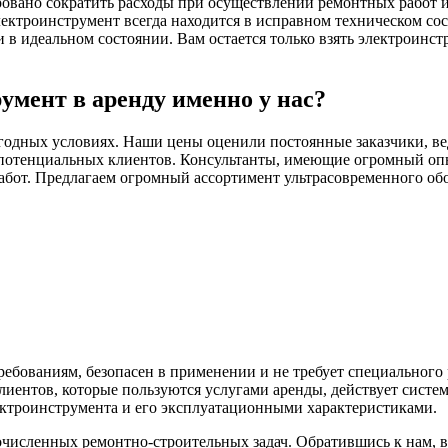
ровано сократить расходы при осуществлении ремонтных работ и 
ектроинструмент всегда находится в исправном техническом со
 идеальном состоянии. Вам остается только взять электроинстр
умент в аренду именно у нас?
годных условиях. Наши цены оценили постоянные заказчики, ве
потенциальных клиентов. Консультанты, имеющие огромный опыт
абот. Предлагаем огромный ассортимент ультрасовременного обо
ебованиям, безопасен в применении и не требует специального
иентов, которые пользуются услугами аренды, действует систе
ектроинструмента и его эксплуатационными характеристиками.
исленных ремонтно-строительных задач. Обратившись к нам, 