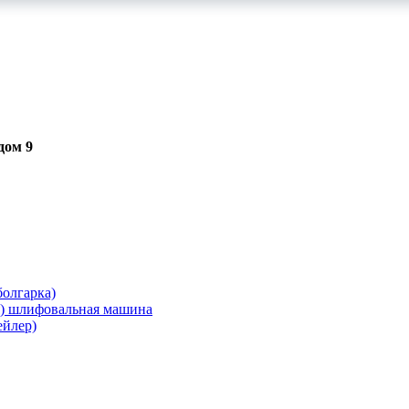
дом 9
олгарка)
я) шлифовальная машина
ейлер)