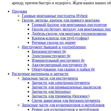
аренду, причем быстро и недорого. Ждем ваших ваших о
Продажа
Газовые монтажные пистолеты Hybest
Гвозди, метизы, крепеж для прямого монтажа
Газовый баллон для монтажных пистолетов
Гвозди по бетону, металлу для монтажных пи
Дюбель-гвозди для монтажа теплоизоляции
Крепеж-клипсы для труб (гофры)
Реечные гвозди по дереву
Инструмент бывший в употреблении
Бензоинструмент бу
Электроинструмент бу
Измерительный инструмент бу
Аккумуляторный инструмент бу
Оборудование для сварки и пайки бу
Расходные материалы и запчасти
Запасные части для инструмента
Запчасти для электроинструмента
Запчасти для промышленных пылесосов
Запчасти для бензопил
Запчасти для триммера (бензокос)
Свечи зажигания для бензоинструмента
Запасные части для культиваторов и мотоблоков
Ремни для культиваторов и мотоблоков