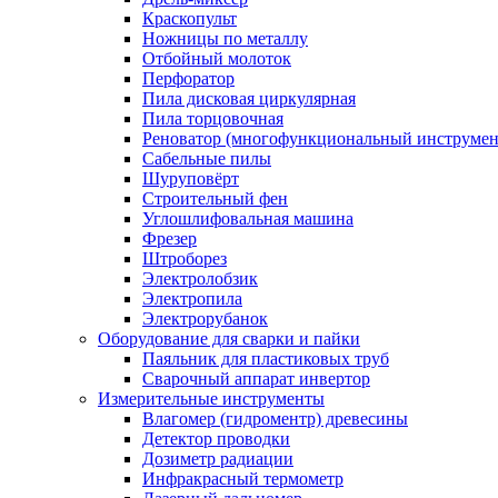
Краскопульт
Ножницы по металлу
Отбойный молоток
Перфоратор
Пила дисковая циркулярная
Пила торцовочная
Реноватор (многофункциональный инструмен
Сабельные пилы
Шуруповёрт
Строительный фен
Углошлифовальная машина
Фрезер
Штроборез
Электролобзик
Электропила
Электрорубанок
Оборудование для сварки и пайки
Паяльник для пластиковых труб
Сварочный аппарат инвертор
Измерительные инструменты
Влагомер (гидроментр) древесины
Детектор проводки
Дозиметр радиации
Инфракрасный термометр