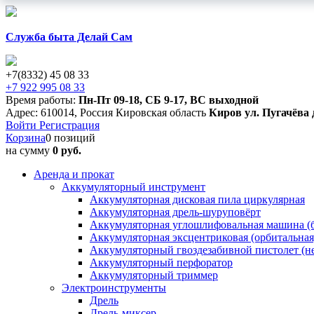
Служба быта Делай Сам
+7(8332) 45 08 33
+7 922 995 08 33
Время работы:
Пн-Пт 09-18
,
СБ 9-17
,
ВС выходной
Адрес:
610014
,
Россия
Кировская область
Киров
ул. Пугачёва 
Войти
Регистрация
Корзина
0 позиций
на сумму
0 руб.
Аренда и прокат
Аккумуляторный инструмент
Аккумуляторная дисковая пила циркулярная
Аккумуляторная дрель-шуруповёрт
Аккумуляторная углошлифовальная машина (б
Аккумуляторная эксцентриковая (орбитальна
Аккумуляторный гвоздезабивной пистолет (н
Аккумуляторный перфоратор
Аккумуляторный триммер
Электроинструменты
Дрель
Дрель-миксер