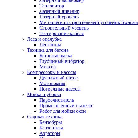
Лазерный дальномер
Тепловизор
Лазерный нивелир
Лазерный уровень
Метрический строительный угольник Swanso
Строительный уровень
Тестирование кабеля
Леса и опалубка
Лестницы
Техника для бетона
Бетономешалка
Глубинный вибратор
Миксер
Компрессоры и насосы
Дренажный насос
Мотопомпы
Погружные насосы
Мойка и уборка
Пароочиститель
Промышленный пылесос
Робот для мойки окон
Садовая техника
Бензобуры
Бензопилы
Аэраторы