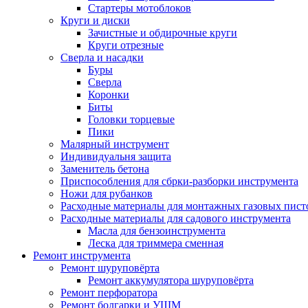
Стартеры мотоблоков
Круги и диски
Зачистные и обдирочные круги
Круги отрезные
Сверла и насадки
Буры
Сверла
Коронки
Биты
Головки торцевые
Пики
Малярный инструмент
Индивидуальня защита
Заменитель бетона
Приспособления для сбрки-разборки инструмента
Ножи для рубанков
Расходные материалы для монтажных газовых пист
Расходные материалы для садового инструмента
Масла для бензоинструмента
Леска для триммера сменная
Ремонт инструмента
Ремонт шуруповёрта
Ремонт аккумулятора шуруповёрта
Ремонт перфоратора
Ремонт болгарки и УШМ