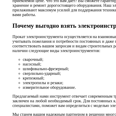
приемлемой цене. Что это вам дает? Вы сможете гаранти
хранение и ремонт дорогостоящего оборудования. Наш эл
прилаживают максимум усилий для поддержания техники в
вами работы.
Почему выгодно взять электроинстр
Прокат электроинструмента осуществляется на взаимовы
учитывать пожелания и потребности постоянных и даже 
соответствовать вашим запросам и видам строительных р
наличии следующие виды электроинструментов:
сварочный;
насосный;
шлифовально-фрезерный;
сверлильно-ударный;
крепежный;
электропилы и резаки;
измерительное оборудование.
Предлагаемый нами инструмент отвечает современным тр
заключен на любой необходимый срок. Для постоянных кл
специалистами, поможет вам определиться с моделью эл
Мы станем вашим надежным партнером в решении многоч