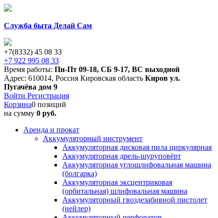
Служба быта Делай Сам
+7(8332) 45 08 33
+7 922 995 08 33
Время работы:
Пн-Пт 09-18
,
СБ 9-17
,
ВС выходной
Адрес:
610014
,
Россия
Кировская область
Киров
ул.
Пугачёва дом 9
Войти
Регистрация
Корзина
0 позиций
на сумму
0 руб.
Аренда и прокат
Аккумуляторный инструмент
Аккумуляторная дисковая пила циркулярная
Аккумуляторная дрель-шуруповёрт
Аккумуляторная углошлифовальная машина
(болгарка)
Аккумуляторная эксцентриковая
(орбитальная) шлифовальная машина
Аккумуляторный гвоздезабивной пистолет
(нейлер)
Аккумуляторный перфоратор