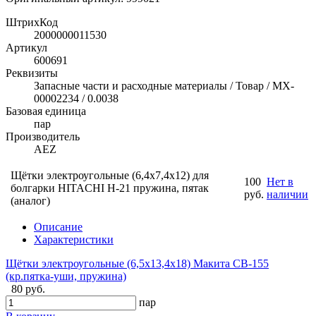
ШтрихКод
2000000011530
Артикул
600691
Реквизиты
Запасные части и расходные материалы / Товар / MX-
00002234 / 0.0038
Базовая единица
пар
Производитель
AEZ
Щётки электроугольные (6,4x7,4x12) для
100
Нет в
болгарки HITACHI Н-21 пружина, пятак
руб.
наличии
(аналог)
Описание
Характеристики
Щётки электроугольные (6,5х13,4х18) Макита CB-155
(кр.пятка-уши, пружина)
80 руб.
пар