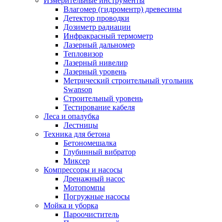
Измерительные инструменты
Влагомер (гидроментр) древесины
Детектор проводки
Дозиметр радиации
Инфракрасный термометр
Лазерный дальномер
Тепловизор
Лазерный нивелир
Лазерный уровень
Метрический строительный угольник
Swanson
Строительный уровень
Тестирование кабеля
Леса и опалубка
Лестницы
Техника для бетона
Бетономешалка
Глубинный вибратор
Миксер
Компрессоры и насосы
Дренажный насос
Мотопомпы
Погружные насосы
Мойка и уборка
Пароочиститель