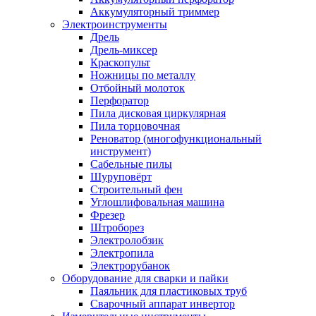
Аккумуляторный триммер
Электроинструменты
Дрель
Дрель-миксер
Краскопульт
Ножницы по металлу
Отбойный молоток
Перфоратор
Пила дисковая циркулярная
Пила торцовочная
Реноватор (многофункциональный
инструмент)
Сабельные пилы
Шуруповёрт
Строительный фен
Углошлифовальная машина
Фрезер
Штроборез
Электролобзик
Электропила
Электрорубанок
Оборудование для сварки и пайки
Паяльник для пластиковых труб
Сварочный аппарат инвертор