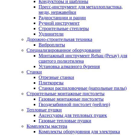
Кондукторы и шаблоны
Пресс-инструмент для металлопластика,
меди, нержавейки
Радиостанции и рации
Ручной инструмент
Строительные степлеры
Удлинители
Дорожно-строительная техника
Виброплиты
Специализированное оборудование
Монтажный инструмент Rehau (Рехау) для
сшитого полиэтилена
Установка алмазного бурения
Станки
Отрезные станки
Плиткорезы
Станки распиловочные (напольные пилы)
Строительные монтажные пистолеты
Газовые монтажные пистолеты
Гвоздезабивной пистолет (нейлер)
Тепловые пушки
Аксессуары для тепловых пушек
Газовые тепловые пушки
Комплекты мастера
Комплекты оборудовния для электрика