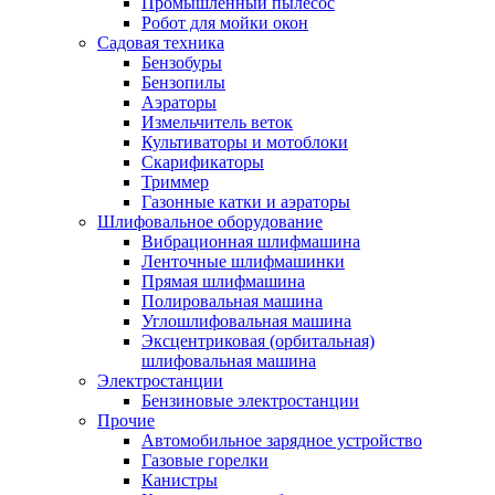
Промышленный пылесос
Робот для мойки окон
Садовая техника
Бензобуры
Бензопилы
Аэраторы
Измельчитель веток
Культиваторы и мотоблоки
Скарификаторы
Триммер
Газонные катки и аэраторы
Шлифовальное оборудование
Вибрационная шлифмашина
Ленточные шлифмашинки
Прямая шлифмашина
Полировальная машина
Углошлифовальная машина
Эксцентриковая (орбитальная)
шлифовальная машина
Электростанции
Бензиновые электростанции
Прочие
Автомобильное зарядное устройство
Газовые горелки
Канистры