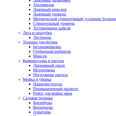
Лазерный дальномер
Тепловизор
Лазерный нивелир
Лазерный уровень
Метрический строительный угольник Swanso
Строительный уровень
Тестирование кабеля
Леса и опалубка
Лестницы
Техника для бетона
Бетономешалка
Глубинный вибратор
Миксер
Компрессоры и насосы
Дренажный насос
Мотопомпы
Погружные насосы
Мойка и уборка
Пароочиститель
Промышленный пылесос
Робот для мойки окон
Садовая техника
Бензобуры
Бензопилы
Аэраторы