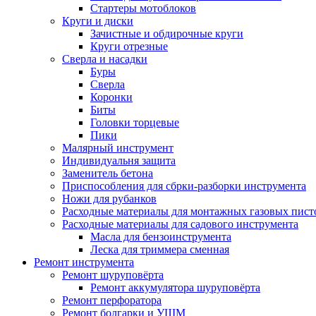
Стартеры мотоблоков
Круги и диски
Зачистные и обдирочные круги
Круги отрезные
Сверла и насадки
Буры
Сверла
Коронки
Биты
Головки торцевые
Пики
Малярный инструмент
Индивидуальня защита
Заменитель бетона
Приспособления для сбрки-разборки инструмента
Ножи для рубанков
Расходные материалы для монтажных газовых пист
Расходные материалы для садового инструмента
Масла для бензоинструмента
Леска для триммера сменная
Ремонт инструмента
Ремонт шуруповёрта
Ремонт аккумулятора шуруповёрта
Ремонт перфоратора
Ремонт болгарки и УШМ