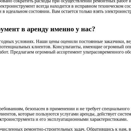
ровано сократить расходы при осуществлении ремонтных работ и 
ектроинструмент всегда находится в исправном техническом со
 идеальном состоянии. Вам остается только взять электроинстр
умент в аренду именно у нас?
годных условиях. Наши цены оценили постоянные заказчики, ве
потенциальных клиентов. Консультанты, имеющие огромный опыт
абот. Предлагаем огромный ассортимент ультрасовременного обо
ебованиям, безопасен в применении и не требует специального
иентов, которые пользуются услугами аренды, действует систе
ектроинструмента и его эксплуатационными характеристиками.
исленных ремонтно-строительных задач. Обратившись к нам, 