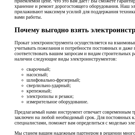
приемлемой цене. Что это вам дает? Вы сможете гаранти
хранение и ремонт дорогостоящего оборудования. Наш эл
прилаживают максимум усилий для поддержания техники в
вами работы.
Почему выгодно взять электроинстр
Прокат электроинструмента осуществляется на взаимовы
учитывать пожелания и потребности постоянных и даже 
соответствовать вашим запросам и видам строительных р
наличии следующие виды электроинструментов:
сварочный;
насосный;
шлифовально-фрезерный;
сверлильно-ударный;
крепежный;
электропилы и резаки;
измерительное оборудование.
Предлагаемый нами инструмент отвечает современным тр
заключен на любой необходимый срок. Для постоянных кл
специалистами, поможет вам определиться с моделью эл
Мы станем вашим надежным партнером в решении многоч