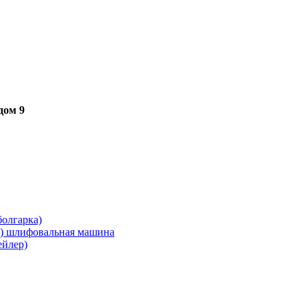
дом 9
олгарка)
я) шлифовальная машина
ейлер)