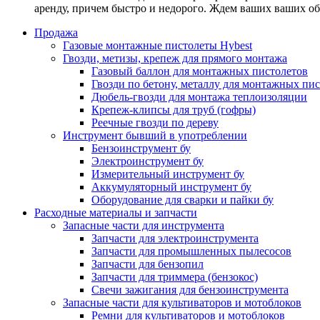
аренду, причем быстро и недорого. Ждем ваших ваших о
Продажа
Газовые монтажные пистолеты Hybest
Гвозди, метизы, крепеж для прямого монтажа
Газовый баллон для монтажных пистолетов
Гвозди по бетону, металлу для монтажных пи
Дюбель-гвозди для монтажа теплоизоляции
Крепеж-клипсы для труб (гофры)
Реечные гвозди по дереву
Инструмент бывший в употреблении
Бензоинструмент бу
Электроинструмент бу
Измерительный инструмент бу
Аккумуляторный инструмент бу
Оборудование для сварки и пайки бу
Расходные материалы и запчасти
Запасные части для инструмента
Запчасти для электроинструмента
Запчасти для промышленных пылесосов
Запчасти для бензопил
Запчасти для триммера (бензокос)
Свечи зажигания для бензоинструмента
Запасные части для культиваторов и мотоблоков
Ремни для культиваторов и мотоблоков