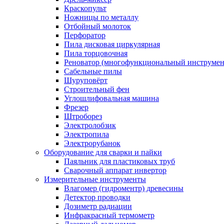
Краскопульт
Ножницы по металлу
Отбойный молоток
Перфоратор
Пила дисковая циркулярная
Пила торцовочная
Реноватор (многофункциональный инструмен
Сабельные пилы
Шуруповёрт
Строительный фен
Углошлифовальная машина
Фрезер
Штроборез
Электролобзик
Электропила
Электрорубанок
Оборудование для сварки и пайки
Паяльник для пластиковых труб
Сварочный аппарат инвертор
Измерительные инструменты
Влагомер (гидроментр) древесины
Детектор проводки
Дозиметр радиации
Инфракрасный термометр