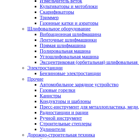
Измельчитель веток
Культиваторы и мотоблоки
Скарификаторы
Триммер
Газонные катки и аэраторы
Шлифовальное оборудование
Вибрационная шлифмашина
Ленточные шлифмашинки
Прямая шлифмашина
Полировальная машина
Углошлифовальная машина
Эксцентриковая (орбитальная) шлифовальная
Электростанции
Бензиновые электростанции
Прочие
Автомобильное зарядное устройство
Газовые горелки
Канистры
Кондукторы и шаблоны
Пресс-инструмент для металлопластика, меди
Радиостанции и рации
Ручной инструмент
Строительные степлеры
Удлинители
Дорожно-строительная техника