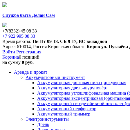
Служба быта Делай Сам
+7(8332) 45 08 33
+7 922 995 08 33
Время работы:
Пн-Пт 09-18
,
СБ 9-17
,
ВС выходной
Адрес:
610014
,
Россия
Кировская область
Киров
ул. Пугачёва 
Войти
Регистрация
Корзина
0 позиций
на сумму
0 руб.
Аренда и прокат
Аккумуляторный инструмент
Аккумуляторная дисковая пила циркулярная
Аккумуляторная дрель-шуруповёрт
Аккумуляторная углошлифовальная машина (б
Аккумуляторная эксцентриковая (орбитальна
Аккумуляторный гвоздезабивной пистолет (н
Аккумуляторный перфоратор
Аккумуляторный триммер
Электроинструменты
Дрель
Дрель-миксер