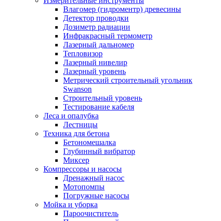
Измерительные инструменты
Влагомер (гидроментр) древесины
Детектор проводки
Дозиметр радиации
Инфракрасный термометр
Лазерный дальномер
Тепловизор
Лазерный нивелир
Лазерный уровень
Метрический строительный угольник
Swanson
Строительный уровень
Тестирование кабеля
Леса и опалубка
Лестницы
Техника для бетона
Бетономешалка
Глубинный вибратор
Миксер
Компрессоры и насосы
Дренажный насос
Мотопомпы
Погружные насосы
Мойка и уборка
Пароочиститель