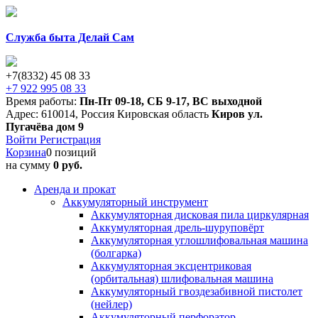
Служба быта Делай Сам
+7(8332) 45 08 33
+7 922 995 08 33
Время работы:
Пн-Пт 09-18
,
СБ 9-17
,
ВС выходной
Адрес:
610014
,
Россия
Кировская область
Киров
ул.
Пугачёва дом 9
Войти
Регистрация
Корзина
0 позиций
на сумму
0 руб.
Аренда и прокат
Аккумуляторный инструмент
Аккумуляторная дисковая пила циркулярная
Аккумуляторная дрель-шуруповёрт
Аккумуляторная углошлифовальная машина
(болгарка)
Аккумуляторная эксцентриковая
(орбитальная) шлифовальная машина
Аккумуляторный гвоздезабивной пистолет
(нейлер)
Аккумуляторный перфоратор