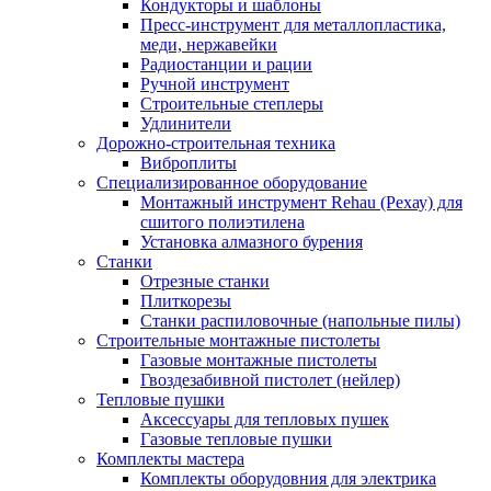
Кондукторы и шаблоны
Пресс-инструмент для металлопластика,
меди, нержавейки
Радиостанции и рации
Ручной инструмент
Строительные степлеры
Удлинители
Дорожно-строительная техника
Виброплиты
Специализированное оборудование
Монтажный инструмент Rehau (Рехау) для
сшитого полиэтилена
Установка алмазного бурения
Станки
Отрезные станки
Плиткорезы
Станки распиловочные (напольные пилы)
Строительные монтажные пистолеты
Газовые монтажные пистолеты
Гвоздезабивной пистолет (нейлер)
Тепловые пушки
Аксессуары для тепловых пушек
Газовые тепловые пушки
Комплекты мастера
Комплекты оборудовния для электрика