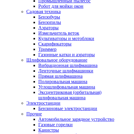
Промышленный пылесос
Робот для мойки окон
Садовая техника
Бензобуры
Бензопилы
Аэраторы
Измельчитель веток
Культиваторы и мотоблоки
Скарификаторы
Триммер
Газонные катки и аэраторы
Шлифовальное оборудование
Вибрационная шлифмашина
Ленточные шлифмашинки
Прямая шлифмашина
Полировальная машина
Углошлифовальная машина
Эксцентриковая (орбитальная)
шлифовальная машина
Электростанции
Бензиновые электростанции
Прочие
Автомобильное зарядное устройство
Газовые горелки
Канистры