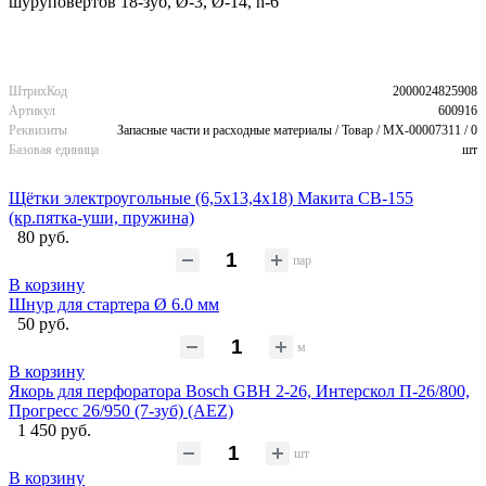
шуруповертов 18-зуб, Ø-3, Ø-14, h-6
ШтрихКод
2000024825908
Артикул
600916
Реквизиты
Запасные части и расходные материалы / Товар / MX-00007311 / 0
Базовая единица
шт
Щётки электроугольные (6,5х13,4х18) Макита CB-155
(кр.пятка-уши, пружина)
80 руб.
пар
В корзину
Шнур для стартера Ø 6.0 мм
50 руб.
м
В корзину
Якорь для перфоратора Bosch GBH 2-26, Интерскол П-26/800,
Прогресс 26/950 (7-зуб) (AEZ)
1 450 руб.
шт
В корзину