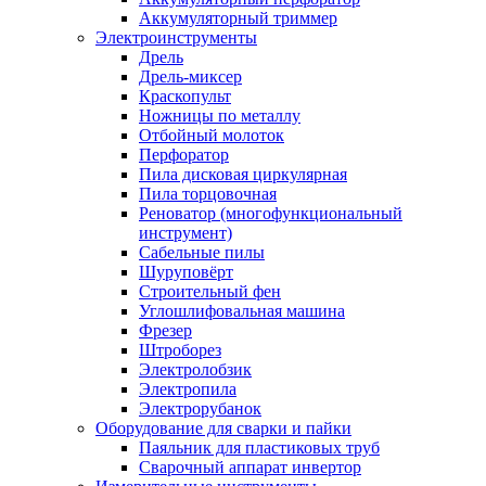
Аккумуляторный триммер
Электроинструменты
Дрель
Дрель-миксер
Краскопульт
Ножницы по металлу
Отбойный молоток
Перфоратор
Пила дисковая циркулярная
Пила торцовочная
Реноватор (многофункциональный
инструмент)
Сабельные пилы
Шуруповёрт
Строительный фен
Углошлифовальная машина
Фрезер
Штроборез
Электролобзик
Электропила
Электрорубанок
Оборудование для сварки и пайки
Паяльник для пластиковых труб
Сварочный аппарат инвертор