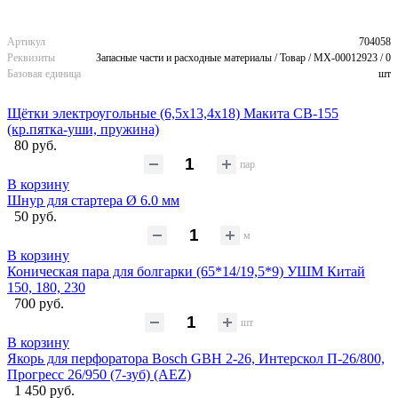
Артикул
704058
Реквизиты
Запасные части и расходные материалы / Товар / MX-00012923 / 0
Базовая единица
шт
Щётки электроугольные (6,5х13,4х18) Макита CB-155
(кр.пятка-уши, пружина)
80 руб.
пар
В корзину
Шнур для стартера Ø 6.0 мм
50 руб.
м
В корзину
Коническая пара для болгарки (65*14/19,5*9) УШМ Китай
150, 180, 230
700 руб.
шт
В корзину
Якорь для перфоратора Bosch GBH 2-26, Интерскол П-26/800,
Прогресс 26/950 (7-зуб) (AEZ)
1 450 руб.