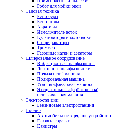
Промышленный пылесос
Робот для мойки окон
Садовая техника
Бензобуры
Бензопилы
Аэраторы
Измельчитель веток
Культиваторы и мотоблоки
Скарификаторы
Триммер
Газонные катки и аэраторы
Шлифовальное оборудование
Вибрационная шлифмашина
Ленточные шлифмашинки
Прямая шлифмашина
Полировальная машина
Углошлифовальная машина
Эксцентриковая (орбитальная)
шлифовальная машина
Электростанции
Бензиновые электростанции
Прочие
Автомобильное зарядное устройство
Газовые горелки
Канистры