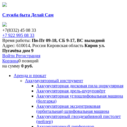
Служба быта Делай Сам
+7(8332) 45 08 33
+7 922 995 08 33
Время работы:
Пн-Пт 09-18
,
СБ 9-17
,
ВС выходной
Адрес:
610014
,
Россия
Кировская область
Киров
ул.
Пугачёва дом 9
Войти
Регистрация
Корзина
0 позиций
на сумму
0 руб.
Аренда и прокат
Аккумуляторный инструмент
Аккумуляторная дисковая пила циркулярная
Аккумуляторная дрель-шуруповёрт
Аккумуляторная углошлифовальная машина
(болгарка)
Аккумуляторная эксцентриковая
(орбитальная) шлифовальная машина
Аккумуляторный гвоздезабивной пистолет
(нейлер)
Аккумуляторный перфоратор