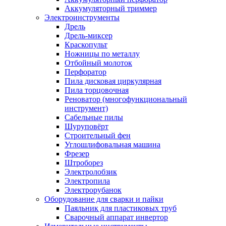
Аккумуляторный триммер
Электроинструменты
Дрель
Дрель-миксер
Краскопульт
Ножницы по металлу
Отбойный молоток
Перфоратор
Пила дисковая циркулярная
Пила торцовочная
Реноватор (многофункциональный
инструмент)
Сабельные пилы
Шуруповёрт
Строительный фен
Углошлифовальная машина
Фрезер
Штроборез
Электролобзик
Электропила
Электрорубанок
Оборудование для сварки и пайки
Паяльник для пластиковых труб
Сварочный аппарат инвертор