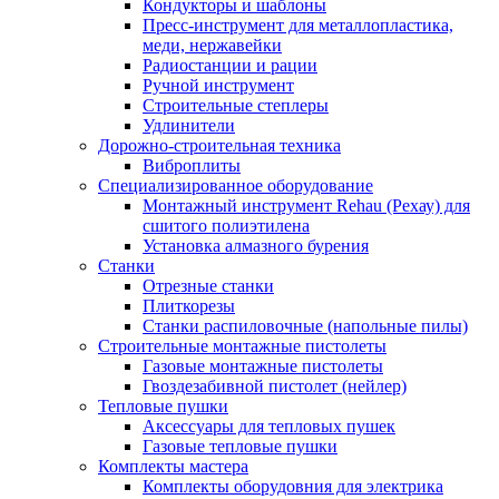
Кондукторы и шаблоны
Пресс-инструмент для металлопластика,
меди, нержавейки
Радиостанции и рации
Ручной инструмент
Строительные степлеры
Удлинители
Дорожно-строительная техника
Виброплиты
Специализированное оборудование
Монтажный инструмент Rehau (Рехау) для
сшитого полиэтилена
Установка алмазного бурения
Станки
Отрезные станки
Плиткорезы
Станки распиловочные (напольные пилы)
Строительные монтажные пистолеты
Газовые монтажные пистолеты
Гвоздезабивной пистолет (нейлер)
Тепловые пушки
Аксессуары для тепловых пушек
Газовые тепловые пушки
Комплекты мастера
Комплекты оборудовния для электрика