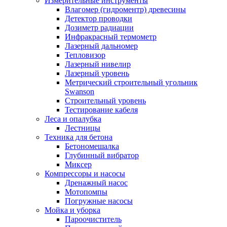
Измерительные инструменты
Влагомер (гидроментр) древесины
Детектор проводки
Дозиметр радиации
Инфракрасный термометр
Лазерный дальномер
Тепловизор
Лазерный нивелир
Лазерный уровень
Метрический строительный угольник
Swanson
Строительный уровень
Тестирование кабеля
Леса и опалубка
Лестницы
Техника для бетона
Бетономешалка
Глубинный вибратор
Миксер
Компрессоры и насосы
Дренажный насос
Мотопомпы
Погружные насосы
Мойка и уборка
Пароочиститель