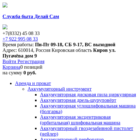
Служба быта Делай Сам
+7(8332) 45 08 33
+7 922 995 08 33
Время работы:
Пн-Пт 09-18
,
СБ 9-17
,
ВС выходной
Адрес:
610014
,
Россия
Кировская область
Киров
ул.
Пугачёва дом 9
Войти
Регистрация
Корзина
0 позиций
на сумму
0 руб.
Аренда и прокат
Аккумуляторный инструмент
Аккумуляторная дисковая пила циркулярная
Аккумуляторная дрель-шуруповёрт
Аккумуляторная углошлифовальная машина
(болгарка)
Аккумуляторная эксцентриковая
(орбитальная) шлифовальная машина
Аккумуляторный гвоздезабивной пистолет
(нейлер)
Аккумуляторный перфоратор