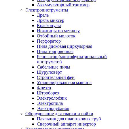
Аккумуляторный триммер
Электроинструменты
Дрель
Дрель-миксер
Краскопульт
Ножницы по металлу
Отбойный молоток
Перфоратор
Пила дисковая циркулярная
Пила торцовочная
Реноватор (многофункциональный
инструмент)
Сабельные пилы
Шуруповёрт
Строительный фен
Углошлифовальная машина
Фрезер
Штроборез
Электролобзик
Электропила
Электрорубанок
Оборудование для сварки и пайки
Паяльник для пластиковых труб
Сварочный аппарат инвертор