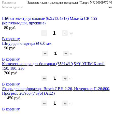
Реквизиты
Запасные части и расходные материалы / Товар / MX-00009770 / 0
Базовая единица
шт
Щётки электроугольные (6,5х13,4х18) Макита CB-155
(кр.пятка-уши, пружина)
80 руб.
пар
В корзину
Шнур для стартера Ø 6.0 мм
50 руб.
м
В корзину
Коническая пара для болгарки (65*14/19,5*9) УШМ Китай
150, 180, 230
700 руб.
шт
В корзину
Якорь для перфоратора Bosch GBH 2-26, Интерскол П-26/800,
Прогресс 26/950 (7-зуб) (AEZ)
1 450 руб.
шт
В корзину