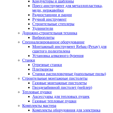
Кондукторы и шаблоны
Пресс-инструмент для металлопластика,
меди, нержавейки
Радиостанции и рации
Ручной инструмент
Строительные степлеры
Удлинители
Дорожно-строительная техника
Виброплиты
Специализированное оборудование
Монтажный инструмент Rehau (Рехау) для
сшитого полиэтилена
Установка алмазного бурения
Станки
Отрезные станки
Плиткорезы
Станки распиловочные (напольные пилы)
Строительные монтажные пистолеты
Газовые монтажные пистолеты
Гвоздезабивной пистолет (нейлер)
Тепловые пушки
Аксессуары для тепловых пушек
Газовые тепловые пушки
Комплекты мастера
Комплекты оборудовния для электрика