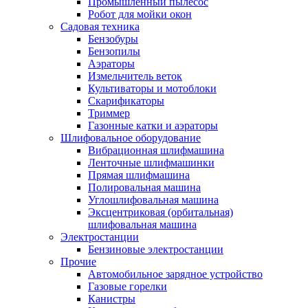
Промышленный пылесос
Робот для мойки окон
Садовая техника
Бензобуры
Бензопилы
Аэраторы
Измельчитель веток
Культиваторы и мотоблоки
Скарификаторы
Триммер
Газонные катки и аэраторы
Шлифовальное оборудование
Вибрационная шлифмашина
Ленточные шлифмашинки
Прямая шлифмашина
Полировальная машина
Углошлифовальная машина
Эксцентриковая (орбитальная)
шлифовальная машина
Электростанции
Бензиновые электростанции
Прочие
Автомобильное зарядное устройство
Газовые горелки
Канистры