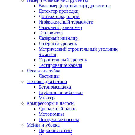
Измерительные инструменты
Влагомер (гидроментр) древесины
Детектор проводки
Дозиметр радиации
Инфракрасный термометр
Лазерный дальномер
Тепловизор
Лазерный нивелир
Лазерный уровень
Метрический строительный угольник
Swanson
Строительный уровень
Тестирование кабеля
Леса и опалубка
Лестницы
Техника для бетона
Бетономешалка
Глубинный вибратор
Миксер
Компрессоры и насосы
Дренажный насос
Мотопомпы
Погружные насосы
Мойка и уборка
Пароочиститель