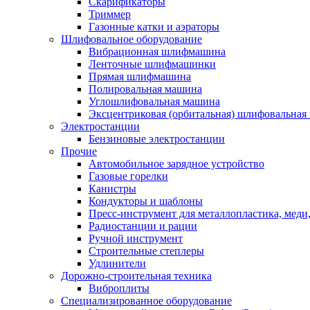
Скарификаторы
Триммер
Газонные катки и аэраторы
Шлифовальное оборудование
Вибрационная шлифмашина
Ленточные шлифмашинки
Прямая шлифмашина
Полировальная машина
Углошлифовальная машина
Эксцентриковая (орбитальная) шлифовальная
Электростанции
Бензиновые электростанции
Прочие
Автомобильное зарядное устройство
Газовые горелки
Канистры
Кондукторы и шаблоны
Пресс-инструмент для металлопластика, меди
Радиостанции и рации
Ручной инструмент
Строительные степлеры
Удлинители
Дорожно-строительная техника
Виброплиты
Специализированное оборудование