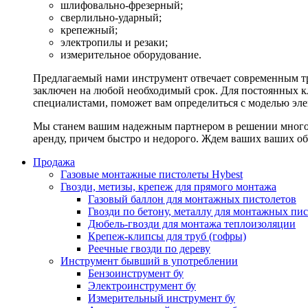
шлифовально-фрезерный;
сверлильно-ударный;
крепежный;
электропилы и резаки;
измерительное оборудование.
Предлагаемый нами инструмент отвечает современным тр
заключен на любой необходимый срок. Для постоянных кл
специалистами, поможет вам определиться с моделью эл
Мы станем вашим надежным партнером в решении многоч
аренду, причем быстро и недорого. Ждем ваших ваших о
Продажа
Газовые монтажные пистолеты Hybest
Гвозди, метизы, крепеж для прямого монтажа
Газовый баллон для монтажных пистолетов
Гвозди по бетону, металлу для монтажных пи
Дюбель-гвозди для монтажа теплоизоляции
Крепеж-клипсы для труб (гофры)
Реечные гвозди по дереву
Инструмент бывший в употреблении
Бензоинструмент бу
Электроинструмент бу
Измерительный инструмент бу