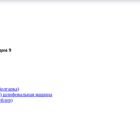
дом 9
олгарка)
я) шлифовальная машина
ейлер)