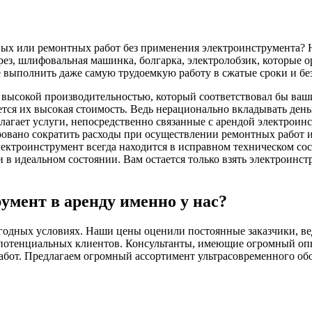
ных или ремонтных работ без применения электроинструмента? 
ез, шлифовальная машинка, болгарка, электролобзик, которые о
 выполнить даже самую трудоемкую работу в сжатые сроки и бе
с высокой производительностью, который соответствовал бы в
тся их высокая стоимость. Ведь нерационально вкладывать деньг
лагает услуги, непосредственно связанные с арендой электроин
ровано сократить расходы при осуществлении ремонтных работ и 
ектроинструмент всегда находится в исправном техническом со
 идеальном состоянии. Вам остается только взять электроинстр
умент в аренду именно у нас?
годных условиях. Наши цены оценили постоянные заказчики, ве
потенциальных клиентов. Консультанты, имеющие огромный опыт
абот. Предлагаем огромный ассортимент ультрасовременного обо