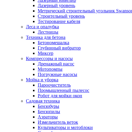
Лазерный нивелир
Лазерный уровень
Метрический строительный угольник Swanso
Строительный уровень
Тестирование кабеля
Леса и опалубка
Лестницы
Техника для бетона
Бетономешалка
Глубинный вибратор
Миксер
Компрессоры и насосы
Дренажный насос
Мотопомпы
Погружные насосы
Мойка и уборка
Пароочиститель
Промышленный пылесос
Робот для мойки окон
Садовая техника
Бензобуры
Бензопилы
Аэраторы
Измельчитель веток
Культиваторы и мотоблоки