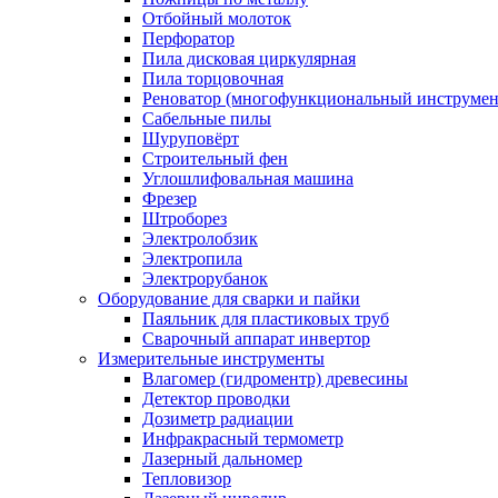
Отбойный молоток
Перфоратор
Пила дисковая циркулярная
Пила торцовочная
Реноватор (многофункциональный инструмен
Сабельные пилы
Шуруповёрт
Строительный фен
Углошлифовальная машина
Фрезер
Штроборез
Электролобзик
Электропила
Электрорубанок
Оборудование для сварки и пайки
Паяльник для пластиковых труб
Сварочный аппарат инвертор
Измерительные инструменты
Влагомер (гидроментр) древесины
Детектор проводки
Дозиметр радиации
Инфракрасный термометр
Лазерный дальномер
Тепловизор