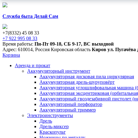
Служба быта Делай Сам
+7(8332) 45 08 33
+7 922 995 08 33
Время работы:
Пн-Пт 09-18
,
СБ 9-17
,
ВС выходной
Адрес:
610014
,
Россия
Кировская область
Киров
ул. Пугачёва 
Корзина
Аренда и прокат
Аккумуляторный инструмент
Аккумуляторная дисковая пила циркулярная
Аккумуляторная дрель-шуруповёрт
Аккумуляторная углошлифовальная машина (б
Аккумуляторная эксцентриковая (орбитальна
Аккумуляторный гвоздезабивной пистолет (н
Аккумуляторный перфоратор
Аккумуляторный триммер
Электроинструменты
Дрель
Дрель-миксер
Краскопульт
Ножницы по металлу