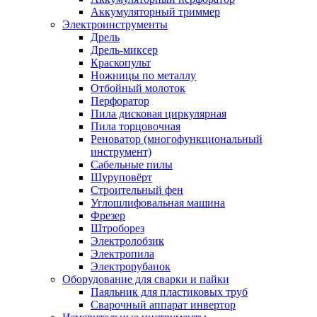
Аккумуляторный триммер
Электроинструменты
Дрель
Дрель-миксер
Краскопульт
Ножницы по металлу
Отбойный молоток
Перфоратор
Пила дисковая циркулярная
Пила торцовочная
Реноватор (многофункциональный
инструмент)
Сабельные пилы
Шуруповёрт
Строительный фен
Углошлифовальная машина
Фрезер
Штроборез
Электролобзик
Электропила
Электрорубанок
Оборудование для сварки и пайки
Паяльник для пластиковых труб
Сварочный аппарат инвертор