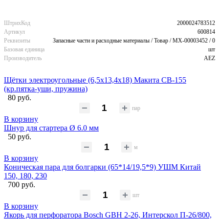
ШтрихКод
2000024783512
Артикул
600814
Реквизиты
Запасные части и расходные материалы / Товар / MX-00003452 / 0
Базовая единица
шт
Производитель
AEZ
Щётки электроугольные (6,5х13,4х18) Макита CB-155
(кр.пятка-уши, пружина)
80 руб.
пар
В корзину
Шнур для стартера Ø 6.0 мм
50 руб.
м
В корзину
Коническая пара для болгарки (65*14/19,5*9) УШМ Китай
150, 180, 230
700 руб.
шт
В корзину
Якорь для перфоратора Bosch GBH 2-26, Интерскол П-26/800,