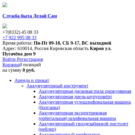
Служба быта Делай Сам
+7(8332) 45 08 33
+7 922 995 08 33
Время работы:
Пн-Пт 09-18
,
СБ 9-17
,
ВС выходной
Адрес:
610014
,
Россия
Кировская область
Киров
ул.
Пугачёва дом 9
Войти
Регистрация
Корзина
0 позиций
на сумму
0 руб.
Аренда и прокат
Аккумуляторный инструмент
Аккумуляторная дисковая пила циркулярная
Аккумуляторная дрель-шуруповёрт
Аккумуляторная углошлифовальная машина
(болгарка)
Аккумуляторная эксцентриковая
(орбитальная) шлифовальная машина
Аккумуляторный гвоздезабивной пистолет
(нейлер)
Аккумуляторный перфоратор