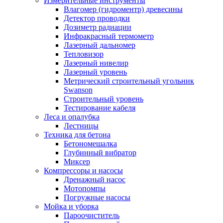
Измерительные инструменты
Влагомер (гидроментр) древесины
Детектор проводки
Дозиметр радиации
Инфракрасный термометр
Лазерный дальномер
Тепловизор
Лазерный нивелир
Лазерный уровень
Метрический строительный угольник
Swanson
Строительный уровень
Тестирование кабеля
Леса и опалубка
Лестницы
Техника для бетона
Бетономешалка
Глубинный вибратор
Миксер
Компрессоры и насосы
Дренажный насос
Мотопомпы
Погружные насосы
Мойка и уборка
Пароочиститель