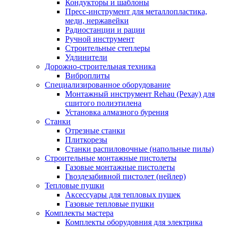
Кондукторы и шаблоны
Пресс-инструмент для металлопластика,
меди, нержавейки
Радиостанции и рации
Ручной инструмент
Строительные степлеры
Удлинители
Дорожно-строительная техника
Виброплиты
Специализированное оборудование
Монтажный инструмент Rehau (Рехау) для
сшитого полиэтилена
Установка алмазного бурения
Станки
Отрезные станки
Плиткорезы
Станки распиловочные (напольные пилы)
Строительные монтажные пистолеты
Газовые монтажные пистолеты
Гвоздезабивной пистолет (нейлер)
Тепловые пушки
Аксессуары для тепловых пушек
Газовые тепловые пушки
Комплекты мастера
Комплекты оборудовния для электрика