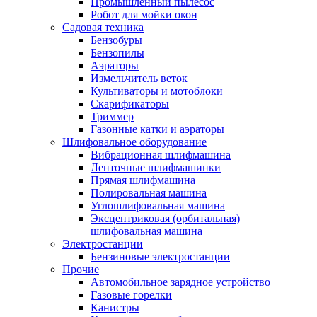
Промышленный пылесос
Робот для мойки окон
Садовая техника
Бензобуры
Бензопилы
Аэраторы
Измельчитель веток
Культиваторы и мотоблоки
Скарификаторы
Триммер
Газонные катки и аэраторы
Шлифовальное оборудование
Вибрационная шлифмашина
Ленточные шлифмашинки
Прямая шлифмашина
Полировальная машина
Углошлифовальная машина
Эксцентриковая (орбитальная)
шлифовальная машина
Электростанции
Бензиновые электростанции
Прочие
Автомобильное зарядное устройство
Газовые горелки
Канистры