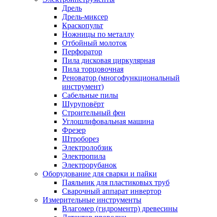
Дрель
Дрель-миксер
Краскопульт
Ножницы по металлу
Отбойный молоток
Перфоратор
Пила дисковая циркулярная
Пила торцовочная
Реноватор (многофункциональный
инструмент)
Сабельные пилы
Шуруповёрт
Строительный фен
Углошлифовальная машина
Фрезер
Штроборез
Электролобзик
Электропила
Электрорубанок
Оборудование для сварки и пайки
Паяльник для пластиковых труб
Сварочный аппарат инвертор
Измерительные инструменты
Влагомер (гидроментр) древесины