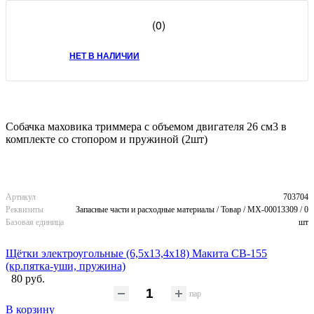
(0)
НЕТ В НАЛИЧИИ
Собачка маховика триммера с объемом двигателя 26 см3 в
комплекте со стопором и пружиной (2шт)
Артикул
703704
Реквизиты
Запасные части и расходные материалы / Товар / MX-00013309 / 0
Базовая единица
шт
Щётки электроугольные (6,5х13,4х18) Макита CB-155
(кр.пятка-уши, пружина)
80 руб.
пар
В корзину