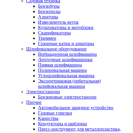
Садовая техника
Бензобуры
Бензопилы
Аэраторы
Измельчитель веток
Культиваторы и мотоблоки
Скарификаторы
Триммер
Газонные катки и аэраторы
Шлифовальное оборудование
Вибрационная шлифмашина
Ленточные шлифмашинки
Прямая шлифмашина
Полировальная машина
Углошлифовальная машина
Эксцентриковая (орбитальная)
шлифовальная машина
Электростанции
Бензиновые электростанции
Прочие
Автомобильное зарядное устройство
Газовые горелки
Канистры
Кондукторы и шаблоны
Пресс-инструмент для металлопластика,