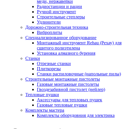
меди, нержавейки
Радиостанции и рации
Ручной инструмент
Строительные степлеры
Удлинители
Дорожно-строительная техника
Виброплиты
Специализированное оборудование
Монтажный инструмент Rehau (Рехау) для
сшитого полиэтилена
Установка алмазного бурения
Станки
Отрезные станки
Плиткорезы
Станки распиловочные (напольные пилы)
Строительные монтажные пистолеты
Газовые монтажные пистолеты
Гвоздезабивной пистолет (нейлер)
Тепловые пушки
Аксессуары для тепловых пушек
Газовые тепловые пушки
Комплекты мастера
Комплекты оборудовния для электрика