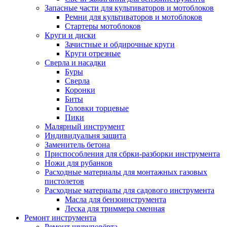
Запасные части для культиваторов и мотоблоков
Ремни для культиваторов и мотоблоков
Стартеры мотоблоков
Круги и диски
Зачистные и обдирочные круги
Круги отрезные
Сверла и насадки
Буры
Сверла
Коронки
Биты
Головки торцевые
Пики
Малярный инструмент
Индивидуальня защита
Заменитель бетона
Приспособления для сбрки-разборки инструмента
Ножи для рубанков
Расходные материалы для монтажных газовых
пистолетов
Расходные материалы для садового инструмента
Масла для бензоинструмента
Леска для триммера сменная
Ремонт инструмента
Ремонт шуруповёрта