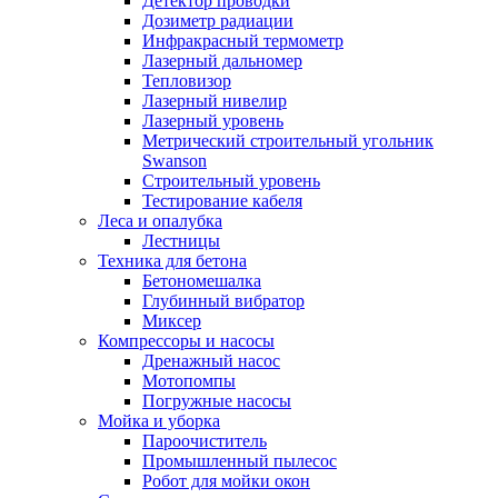
Детектор проводки
Дозиметр радиации
Инфракрасный термометр
Лазерный дальномер
Тепловизор
Лазерный нивелир
Лазерный уровень
Метрический строительный угольник
Swanson
Строительный уровень
Тестирование кабеля
Леса и опалубка
Лестницы
Техника для бетона
Бетономешалка
Глубинный вибратор
Миксер
Компрессоры и насосы
Дренажный насос
Мотопомпы
Погружные насосы
Мойка и уборка
Пароочиститель
Промышленный пылесос
Робот для мойки окон