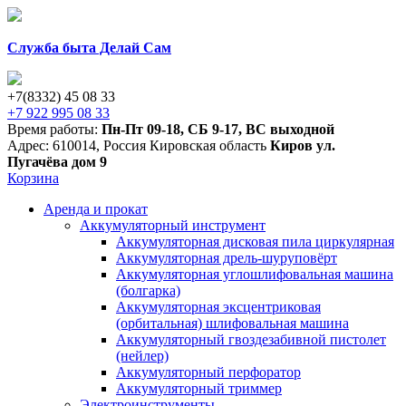
Служба быта Делай Сам
+7(8332) 45 08 33
+7 922 995 08 33
Время работы:
Пн-Пт 09-18
,
СБ 9-17
,
ВС выходной
Адрес:
610014
,
Россия
Кировская область
Киров
ул.
Пугачёва дом 9
Корзина
Аренда и прокат
Аккумуляторный инструмент
Аккумуляторная дисковая пила циркулярная
Аккумуляторная дрель-шуруповёрт
Аккумуляторная углошлифовальная машина
(болгарка)
Аккумуляторная эксцентриковая
(орбитальная) шлифовальная машина
Аккумуляторный гвоздезабивной пистолет
(нейлер)
Аккумуляторный перфоратор
Аккумуляторный триммер
Электроинструменты