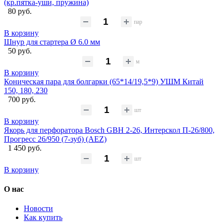
(кр.пятка-уши, пружина)
80 руб.
пар
В корзину
Шнур для стартера Ø 6.0 мм
50 руб.
м
В корзину
Коническая пара для болгарки (65*14/19,5*9) УШМ Китай
150, 180, 230
700 руб.
шт
В корзину
Якорь для перфоратора Bosch GBH 2-26, Интерскол П-26/800,
Прогресс 26/950 (7-зуб) (AEZ)
1 450 руб.
шт
В корзину
О нас
Новости
Как купить