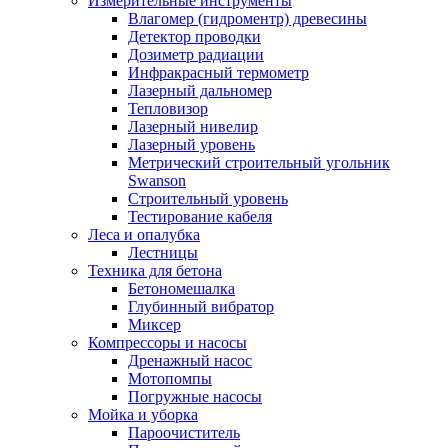
Измерительные инструменты
Влагомер (гидроментр) древесины
Детектор проводки
Дозиметр радиации
Инфракрасный термометр
Лазерный дальномер
Тепловизор
Лазерный нивелир
Лазерный уровень
Метрический строительный угольник
Swanson
Строительный уровень
Тестирование кабеля
Леса и опалубка
Лестницы
Техника для бетона
Бетономешалка
Глубинный вибратор
Миксер
Компрессоры и насосы
Дренажный насос
Мотопомпы
Погружные насосы
Мойка и уборка
Пароочиститель