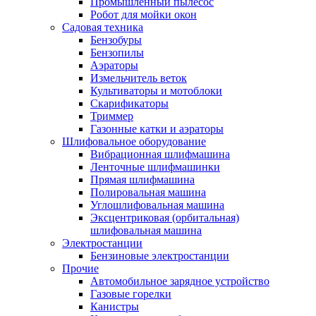
Промышленный пылесос
Робот для мойки окон
Садовая техника
Бензобуры
Бензопилы
Аэраторы
Измельчитель веток
Культиваторы и мотоблоки
Скарификаторы
Триммер
Газонные катки и аэраторы
Шлифовальное оборудование
Вибрационная шлифмашина
Ленточные шлифмашинки
Прямая шлифмашина
Полировальная машина
Углошлифовальная машина
Эксцентриковая (орбитальная)
шлифовальная машина
Электростанции
Бензиновые электростанции
Прочие
Автомобильное зарядное устройство
Газовые горелки
Канистры