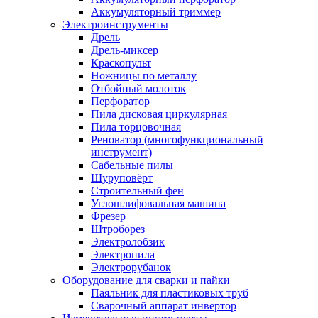
Аккумуляторный триммер
Электроинструменты
Дрель
Дрель-миксер
Краскопульт
Ножницы по металлу
Отбойный молоток
Перфоратор
Пила дисковая циркулярная
Пила торцовочная
Реноватор (многофункциональный
инструмент)
Сабельные пилы
Шуруповёрт
Строительный фен
Углошлифовальная машина
Фрезер
Штроборез
Электролобзик
Электропила
Электрорубанок
Оборудование для сварки и пайки
Паяльник для пластиковых труб
Сварочный аппарат инвертор