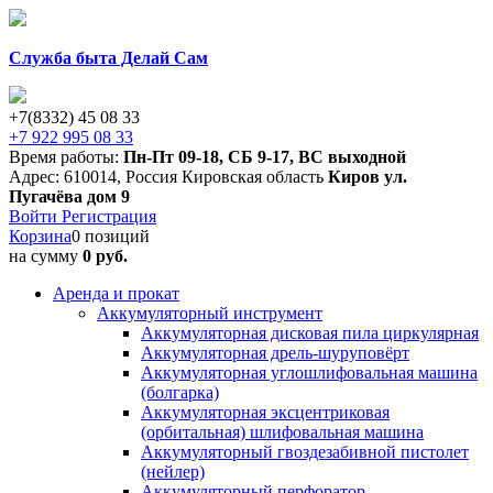
Служба быта Делай Сам
+7(8332) 45 08 33
+7 922 995 08 33
Время работы:
Пн-Пт 09-18
,
СБ 9-17
,
ВС выходной
Адрес:
610014
,
Россия
Кировская область
Киров
ул.
Пугачёва дом 9
Войти
Регистрация
Корзина
0 позиций
на сумму
0 руб.
Аренда и прокат
Аккумуляторный инструмент
Аккумуляторная дисковая пила циркулярная
Аккумуляторная дрель-шуруповёрт
Аккумуляторная углошлифовальная машина
(болгарка)
Аккумуляторная эксцентриковая
(орбитальная) шлифовальная машина
Аккумуляторный гвоздезабивной пистолет
(нейлер)
Аккумуляторный перфоратор