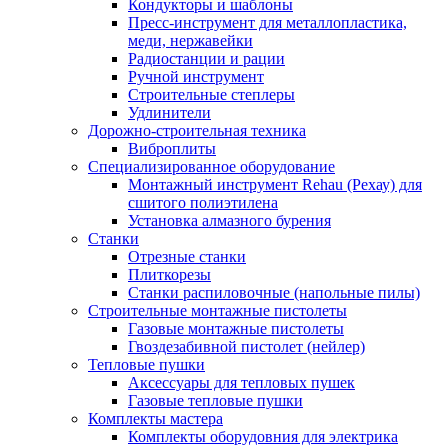
Кондукторы и шаблоны
Пресс-инструмент для металлопластика,
меди, нержавейки
Радиостанции и рации
Ручной инструмент
Строительные степлеры
Удлинители
Дорожно-строительная техника
Виброплиты
Специализированное оборудование
Монтажный инструмент Rehau (Рехау) для
сшитого полиэтилена
Установка алмазного бурения
Станки
Отрезные станки
Плиткорезы
Станки распиловочные (напольные пилы)
Строительные монтажные пистолеты
Газовые монтажные пистолеты
Гвоздезабивной пистолет (нейлер)
Тепловые пушки
Аксессуары для тепловых пушек
Газовые тепловые пушки
Комплекты мастера
Комплекты оборудовния для электрика