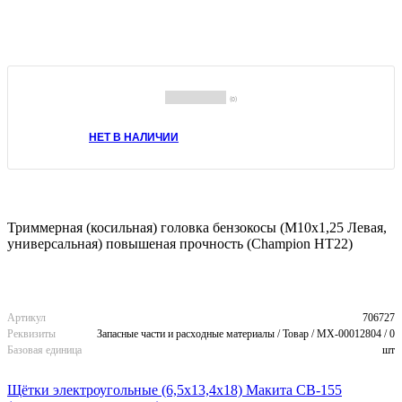
(0)
НЕТ В НАЛИЧИИ
Триммерная (косильная) головка бензокосы (M10х1,25 Левая,
универсальная) повышеная прочность (Champion HT22)
Артикул
706727
Реквизиты
Запасные части и расходные материалы / Товар / MX-00012804 / 0
Базовая единица
шт
Щётки электроугольные (6,5х13,4х18) Макита CB-155