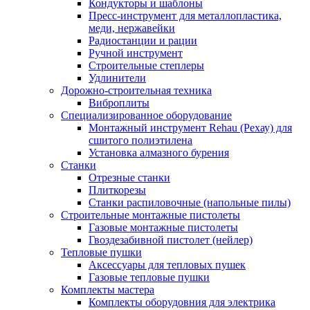
Кондукторы и шаблоны
Пресс-инструмент для металлопластика,
меди, нержавейки
Радиостанции и рации
Ручной инструмент
Строительные степлеры
Удлинители
Дорожно-строительная техника
Виброплиты
Специализированное оборудование
Монтажный инструмент Rehau (Рехау) для
сшитого полиэтилена
Установка алмазного бурения
Станки
Отрезные станки
Плиткорезы
Станки распиловочные (напольные пилы)
Строительные монтажные пистолеты
Газовые монтажные пистолеты
Гвоздезабивной пистолет (нейлер)
Тепловые пушки
Аксессуары для тепловых пушек
Газовые тепловые пушки
Комплекты мастера
Комплекты оборудовния для электрика