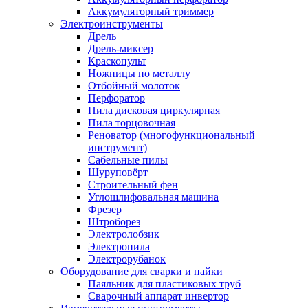
Аккумуляторный триммер
Электроинструменты
Дрель
Дрель-миксер
Краскопульт
Ножницы по металлу
Отбойный молоток
Перфоратор
Пила дисковая циркулярная
Пила торцовочная
Реноватор (многофункциональный
инструмент)
Сабельные пилы
Шуруповёрт
Строительный фен
Углошлифовальная машина
Фрезер
Штроборез
Электролобзик
Электропила
Электрорубанок
Оборудование для сварки и пайки
Паяльник для пластиковых труб
Сварочный аппарат инвертор