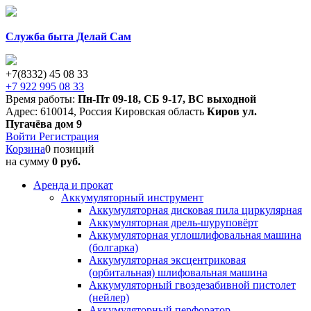
Служба быта Делай Сам
+7(8332) 45 08 33
+7 922 995 08 33
Время работы:
Пн-Пт 09-18
,
СБ 9-17
,
ВС выходной
Адрес:
610014
,
Россия
Кировская область
Киров
ул.
Пугачёва дом 9
Войти
Регистрация
Корзина
0 позиций
на сумму
0 руб.
Аренда и прокат
Аккумуляторный инструмент
Аккумуляторная дисковая пила циркулярная
Аккумуляторная дрель-шуруповёрт
Аккумуляторная углошлифовальная машина
(болгарка)
Аккумуляторная эксцентриковая
(орбитальная) шлифовальная машина
Аккумуляторный гвоздезабивной пистолет
(нейлер)
Аккумуляторный перфоратор