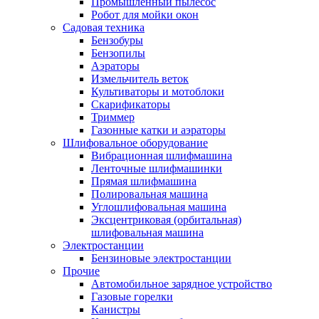
Промышленный пылесос
Робот для мойки окон
Садовая техника
Бензобуры
Бензопилы
Аэраторы
Измельчитель веток
Культиваторы и мотоблоки
Скарификаторы
Триммер
Газонные катки и аэраторы
Шлифовальное оборудование
Вибрационная шлифмашина
Ленточные шлифмашинки
Прямая шлифмашина
Полировальная машина
Углошлифовальная машина
Эксцентриковая (орбитальная)
шлифовальная машина
Электростанции
Бензиновые электростанции
Прочие
Автомобильное зарядное устройство
Газовые горелки
Канистры