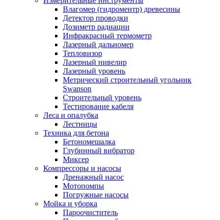
Измерительные инструменты
Влагомер (гидроментр) древесины
Детектор проводки
Дозиметр радиации
Инфракрасный термометр
Лазерный дальномер
Тепловизор
Лазерный нивелир
Лазерный уровень
Метрический строительный угольник
Swanson
Строительный уровень
Тестирование кабеля
Леса и опалубка
Лестницы
Техника для бетона
Бетономешалка
Глубинный вибратор
Миксер
Компрессоры и насосы
Дренажный насос
Мотопомпы
Погружные насосы
Мойка и уборка
Пароочиститель