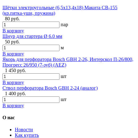
Щётки электроугольные (6,5х13,4х18) Макита CB-155
(кр.пятка-уши, пружина)
80 руб.
пар
В корзину
Шнур для стартера Ø 6.0 мм
50 руб.
м
В корзину
Якорь для перфоратора Bosch GBH 2-26, Интерскол П-26/800,
Прогресс 26/950 (7-зуб) (AEZ)
1 450 руб.
шт
В корзину
Ствол перфоратора Bosch GBH 2-24 (аналог)
1 400 руб.
шт
В корзину
О нас
Новости
Как купить