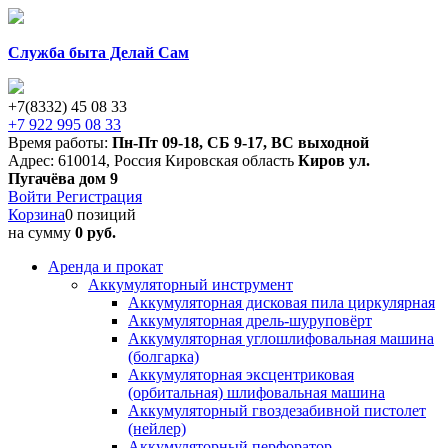
Служба быта Делай Сам
+7(8332) 45 08 33
+7 922 995 08 33
Время работы:
Пн-Пт 09-18
,
СБ 9-17
,
ВС выходной
Адрес:
610014
,
Россия
Кировская область
Киров
ул.
Пугачёва дом 9
Войти
Регистрация
Корзина
0 позиций
на сумму
0 руб.
Аренда и прокат
Аккумуляторный инструмент
Аккумуляторная дисковая пила циркулярная
Аккумуляторная дрель-шуруповёрт
Аккумуляторная углошлифовальная машина
(болгарка)
Аккумуляторная эксцентриковая
(орбитальная) шлифовальная машина
Аккумуляторный гвоздезабивной пистолет
(нейлер)
Аккумуляторный перфоратор