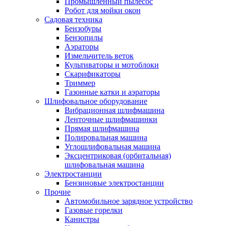
Промышленный пылесос
Робот для мойки окон
Садовая техника
Бензобуры
Бензопилы
Аэраторы
Измельчитель веток
Культиваторы и мотоблоки
Скарификаторы
Триммер
Газонные катки и аэраторы
Шлифовальное оборудование
Вибрационная шлифмашина
Ленточные шлифмашинки
Прямая шлифмашина
Полировальная машина
Углошлифовальная машина
Эксцентриковая (орбитальная)
шлифовальная машина
Электростанции
Бензиновые электростанции
Прочие
Автомобильное зарядное устройство
Газовые горелки
Канистры