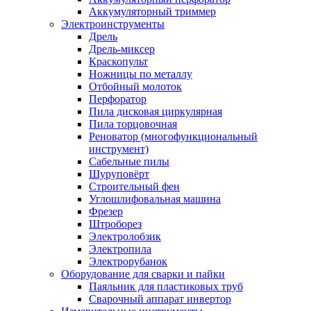
Аккумуляторный триммер
Электроинструменты
Дрель
Дрель-миксер
Краскопульт
Ножницы по металлу
Отбойный молоток
Перфоратор
Пила дисковая циркулярная
Пила торцовочная
Реноватор (многофункциональный
инструмент)
Сабельные пилы
Шуруповёрт
Строительный фен
Углошлифовальная машина
Фрезер
Штроборез
Электролобзик
Электропила
Электрорубанок
Оборудование для сварки и пайки
Паяльник для пластиковых труб
Сварочный аппарат инвертор