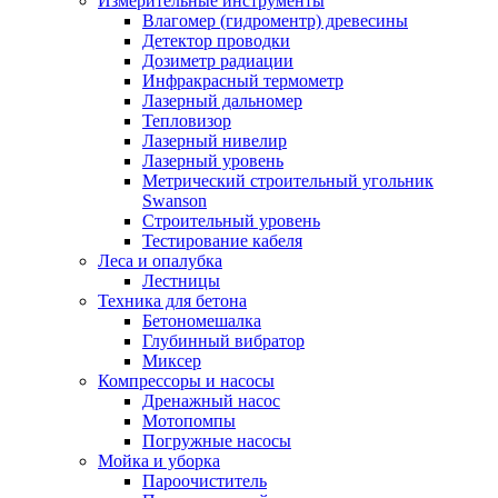
Измерительные инструменты
Влагомер (гидроментр) древесины
Детектор проводки
Дозиметр радиации
Инфракрасный термометр
Лазерный дальномер
Тепловизор
Лазерный нивелир
Лазерный уровень
Метрический строительный угольник
Swanson
Строительный уровень
Тестирование кабеля
Леса и опалубка
Лестницы
Техника для бетона
Бетономешалка
Глубинный вибратор
Миксер
Компрессоры и насосы
Дренажный насос
Мотопомпы
Погружные насосы
Мойка и уборка
Пароочиститель