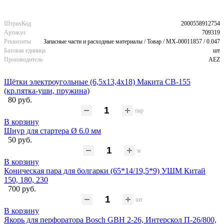
ШтрихКод
2000558912754
Артикул
709319
Реквизиты
Запасные части и расходные материалы / Товар / MX-00011857 / 0.047
Базовая единица
шт
Производитель
AEZ
Щётки электроугольные (6,5х13,4х18) Макита CB-155
(кр.пятка-уши, пружина)
80 руб.
пар
В корзину
Шнур для стартера Ø 6.0 мм
50 руб.
м
В корзину
Коническая пара для болгарки (65*14/19,5*9) УШМ Китай
150, 180, 230
700 руб.
шт
В корзину
Якорь для перфоратора Bosch GBH 2-26, Интерскол П-26/800,