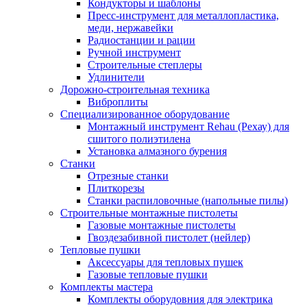
Кондукторы и шаблоны
Пресс-инструмент для металлопластика,
меди, нержавейки
Радиостанции и рации
Ручной инструмент
Строительные степлеры
Удлинители
Дорожно-строительная техника
Виброплиты
Специализированное оборудование
Монтажный инструмент Rehau (Рехау) для
сшитого полиэтилена
Установка алмазного бурения
Станки
Отрезные станки
Плиткорезы
Станки распиловочные (напольные пилы)
Строительные монтажные пистолеты
Газовые монтажные пистолеты
Гвоздезабивной пистолет (нейлер)
Тепловые пушки
Аксессуары для тепловых пушек
Газовые тепловые пушки
Комплекты мастера
Комплекты оборудовния для электрика