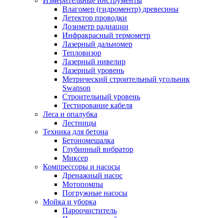
Измерительные инструменты
Влагомер (гидроментр) древесины
Детектор проводки
Дозиметр радиации
Инфракрасный термометр
Лазерный дальномер
Тепловизор
Лазерный нивелир
Лазерный уровень
Метрический строительный угольник
Swanson
Строительный уровень
Тестирование кабеля
Леса и опалубка
Лестницы
Техника для бетона
Бетономешалка
Глубинный вибратор
Миксер
Компрессоры и насосы
Дренажный насос
Мотопомпы
Погружные насосы
Мойка и уборка
Пароочиститель