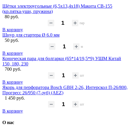
Щётки электроугольные (6,5х13,4х18) Макита CB-155
(кр.пятка-уши, пружина)
80 руб.
пар
В корзину
Шнур для стартера Ø 6.0 мм
50 руб.
м
В корзину
Коническая пара для болгарки (65*14/19,5*9) УШМ Китай
150, 180, 230
700 руб.
шт
В корзину
Якорь для перфоратора Bosch GBH 2-26, Интерскол П-26/800,
Прогресс 26/950 (7-зуб) (AEZ)
1 450 руб.
шт
В корзину
О нас