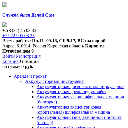
Служба быта Делай Сам
+7(8332) 45 08 33
+7 922 995 08 33
Время работы:
Пн-Пт 09-18
,
СБ 9-17
,
ВС выходной
Адрес:
610014
,
Россия
Кировская область
Киров
ул.
Пугачёва дом 9
Войти
Регистрация
Корзина
0 позиций
на сумму
0 руб.
Аренда и прокат
Аккумуляторный инструмент
Аккумуляторная дисковая пила циркулярная
Аккумуляторная дрель-шуруповёрт
Аккумуляторная углошлифовальная машина
(болгарка)
Аккумуляторная эксцентриковая
(орбитальная) шлифовальная машина
Аккумуляторный гвоздезабивной пистолет
(нейлер)
Аккумуляторный перфоратор