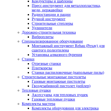
Кондукторы и шаблоны
Пресс-инструмент для металлопластика,
меди, нержавейки
Радиостанции и рации
Ручной инструмент
Строительные степлеры
Удлинители
Дорожно-строительная техника
Виброплиты
Специализированное оборудование
Монтажный инструмент Rehau (Рехау) для
сшитого полиэтилена
Установка алмазного бурения
Станки
Отрезные станки
Плиткорезы
Станки распиловочные (напольные пилы)
Строительные монтажные пистолеты
Газовые монтажные пистолеты
Гвоздезабивной пистолет (нейлер)
Тепловые пушки
Аксессуары для тепловых пушек
Газовые тепловые пушки
Комплекты мастера
Комплекты оборудовния для электрика