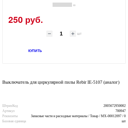
(0)
250 руб.
шт
КУПИТЬ
Выключатель для циркулярной пилы Rebir IE-5107 (аналог)
ШтрихКод
2005672950002
Артикул
700947
Реквизиты
Запасные части и расходные материалы / Товар / MX-00012097 / 0
Базовая единица
шт