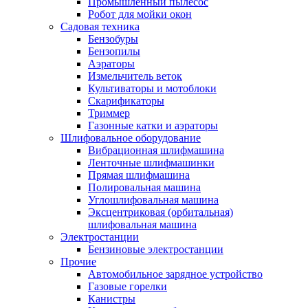
Промышленный пылесос
Робот для мойки окон
Садовая техника
Бензобуры
Бензопилы
Аэраторы
Измельчитель веток
Культиваторы и мотоблоки
Скарификаторы
Триммер
Газонные катки и аэраторы
Шлифовальное оборудование
Вибрационная шлифмашина
Ленточные шлифмашинки
Прямая шлифмашина
Полировальная машина
Углошлифовальная машина
Эксцентриковая (орбитальная)
шлифовальная машина
Электростанции
Бензиновые электростанции
Прочие
Автомобильное зарядное устройство
Газовые горелки
Канистры