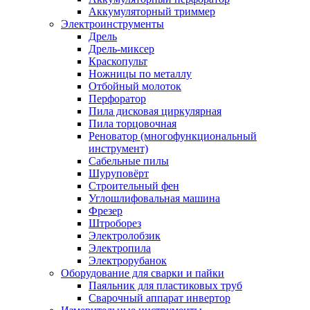
Аккумуляторный триммер
Электроинструменты
Дрель
Дрель-миксер
Краскопульт
Ножницы по металлу
Отбойный молоток
Перфоратор
Пила дисковая циркулярная
Пила торцовочная
Реноватор (многофункциональный
инструмент)
Сабельные пилы
Шуруповёрт
Строительный фен
Углошлифовальная машина
Фрезер
Штроборез
Электролобзик
Электропила
Электрорубанок
Оборудование для сварки и пайки
Паяльник для пластиковых труб
Сварочный аппарат инвертор