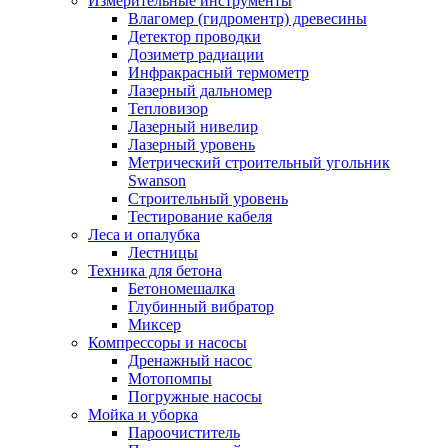
Измерительные инструменты
Влагомер (гидроментр) древесины
Детектор проводки
Дозиметр радиации
Инфракрасный термометр
Лазерный дальномер
Тепловизор
Лазерный нивелир
Лазерный уровень
Метрический строительный угольник
Swanson
Строительный уровень
Тестирование кабеля
Леса и опалубка
Лестницы
Техника для бетона
Бетономешалка
Глубинный вибратор
Миксер
Компрессоры и насосы
Дренажный насос
Мотопомпы
Погружные насосы
Мойка и уборка
Пароочиститель