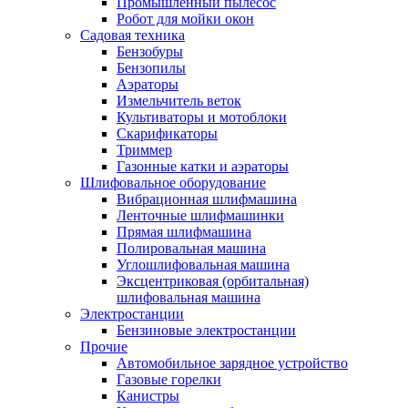
Промышленный пылесос
Робот для мойки окон
Садовая техника
Бензобуры
Бензопилы
Аэраторы
Измельчитель веток
Культиваторы и мотоблоки
Скарификаторы
Триммер
Газонные катки и аэраторы
Шлифовальное оборудование
Вибрационная шлифмашина
Ленточные шлифмашинки
Прямая шлифмашина
Полировальная машина
Углошлифовальная машина
Эксцентриковая (орбитальная)
шлифовальная машина
Электростанции
Бензиновые электростанции
Прочие
Автомобильное зарядное устройство
Газовые горелки
Канистры