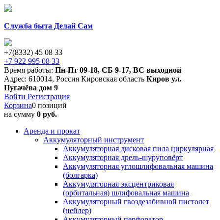
Служба быта Делай Сам
+7(8332) 45 08 33
+7 922 995 08 33
Время работы:
Пн-Пт 09-18
,
СБ 9-17
,
ВС выходной
Адрес:
610014
,
Россия
Кировская область
Киров
ул.
Пугачёва дом 9
Войти
Регистрация
Корзина
0 позиций
на сумму
0 руб.
Аренда и прокат
Аккумуляторный инструмент
Аккумуляторная дисковая пила циркулярная
Аккумуляторная дрель-шуруповёрт
Аккумуляторная углошлифовальная машина
(болгарка)
Аккумуляторная эксцентриковая
(орбитальная) шлифовальная машина
Аккумуляторный гвоздезабивной пистолет
(нейлер)
Аккумуляторный перфоратор