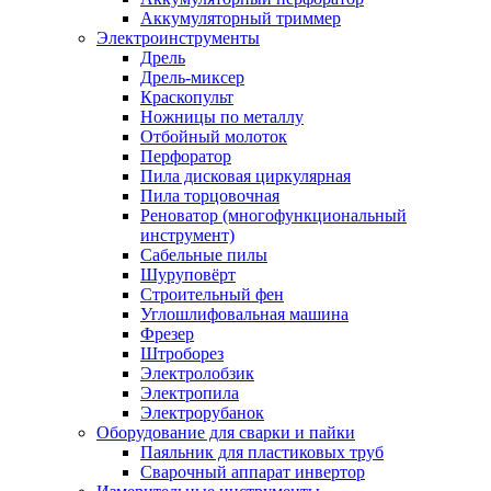
Аккумуляторный триммер
Электроинструменты
Дрель
Дрель-миксер
Краскопульт
Ножницы по металлу
Отбойный молоток
Перфоратор
Пила дисковая циркулярная
Пила торцовочная
Реноватор (многофункциональный
инструмент)
Сабельные пилы
Шуруповёрт
Строительный фен
Углошлифовальная машина
Фрезер
Штроборез
Электролобзик
Электропила
Электрорубанок
Оборудование для сварки и пайки
Паяльник для пластиковых труб
Сварочный аппарат инвертор