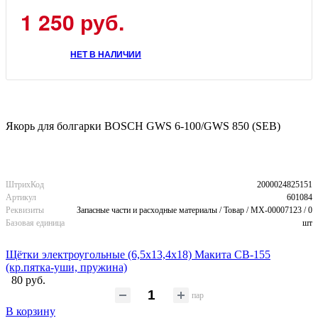
1 250 руб.
НЕТ В НАЛИЧИИ
Якорь для болгарки BOSCH GWS 6-100/GWS 850 (SEB)
ШтрихКод
2000024825151
Артикул
601084
Реквизиты
Запасные части и расходные материалы / Товар / MX-00007123 / 0
Базовая единица
шт
Щётки электроугольные (6,5х13,4х18) Макита CB-155
(кр.пятка-уши, пружина)
80 руб.
пар
В корзину