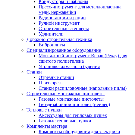
Кондукторы и шаблоны
Пресс-инструмент для металлопластика,
меди, нержавейки
Радиостанции и рации
Ручной инструмент
Строительные степлеры
Удлинители
Дорожно-строительная техника
Виброплиты
Специализированное оборудование
Монтажный инструмент Rehau (Рехау) для
сшитого полиэтилена
Установка алмазного бурения
Станки
Отрезные станки
Плиткорезы
Станки распиловочные (напольные пилы)
Строительные монтажные пистолеты
Газовые монтажные пистолеты
Гвоздезабивной пистолет (нейлер)
Тепловые пушки
Аксессуары для тепловых пушек
Газовые тепловые пушки
Комплекты мастера
Комплекты оборудовния для электрика