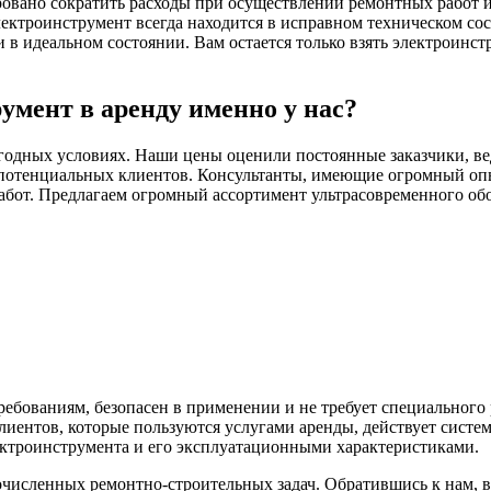
ровано сократить расходы при осуществлении ремонтных работ и 
ектроинструмент всегда находится в исправном техническом со
 идеальном состоянии. Вам остается только взять электроинстр
умент в аренду именно у нас?
годных условиях. Наши цены оценили постоянные заказчики, ве
потенциальных клиентов. Консультанты, имеющие огромный опыт
абот. Предлагаем огромный ассортимент ультрасовременного обо
ебованиям, безопасен в применении и не требует специального
иентов, которые пользуются услугами аренды, действует систе
ектроинструмента и его эксплуатационными характеристиками.
исленных ремонтно-строительных задач. Обратившись к нам, 