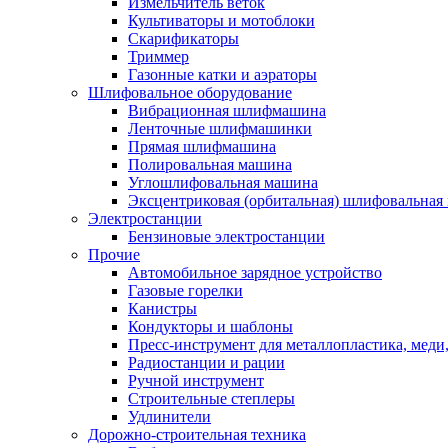
Измельчитель веток
Культиваторы и мотоблоки
Скарификаторы
Триммер
Газонные катки и аэраторы
Шлифовальное оборудование
Вибрационная шлифмашина
Ленточные шлифмашинки
Прямая шлифмашина
Полировальная машина
Углошлифовальная машина
Эксцентриковая (орбитальная) шлифовальная
Электростанции
Бензиновые электростанции
Прочие
Автомобильное зарядное устройство
Газовые горелки
Канистры
Кондукторы и шаблоны
Пресс-инструмент для металлопластика, меди
Радиостанции и рации
Ручной инструмент
Строительные степлеры
Удлинители
Дорожно-строительная техника