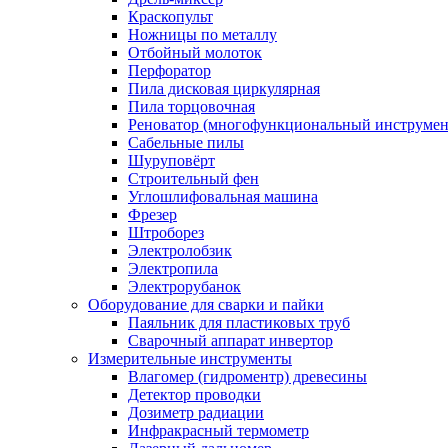
Краскопульт
Ножницы по металлу
Отбойный молоток
Перфоратор
Пила дисковая циркулярная
Пила торцовочная
Реноватор (многофункциональный инструмен
Сабельные пилы
Шуруповёрт
Строительный фен
Углошлифовальная машина
Фрезер
Штроборез
Электролобзик
Электропила
Электрорубанок
Оборудование для сварки и пайки
Паяльник для пластиковых труб
Сварочный аппарат инвертор
Измерительные инструменты
Влагомер (гидроментр) древесины
Детектор проводки
Дозиметр радиации
Инфракрасный термометр