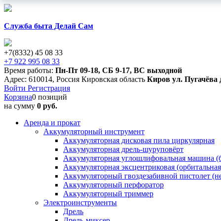
Служба быта Делай Сам
+7(8332) 45 08 33
+7 922 995 08 33
Время работы:
Пн-Пт 09-18
,
СБ 9-17
,
ВС выходной
Адрес:
610014
,
Россия
Кировская область
Киров
ул. Пугачёва 
Войти
Регистрация
Корзина
0 позиций
на сумму
0 руб.
Аренда и прокат
Аккумуляторный инструмент
Аккумуляторная дисковая пила циркулярная
Аккумуляторная дрель-шуруповёрт
Аккумуляторная углошлифовальная машина (б
Аккумуляторная эксцентриковая (орбитальна
Аккумуляторный гвоздезабивной пистолет (н
Аккумуляторный перфоратор
Аккумуляторный триммер
Электроинструменты
Дрель
Дрель-миксер