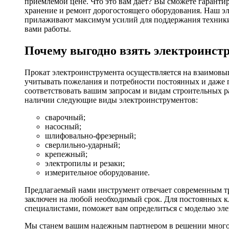
приемлемой цене. Что это вам дает? Вы сможете гаранти
хранение и ремонт дорогостоящего оборудования. Наш эл
прилаживают максимум усилий для поддержания техники в
вами работы.
Почему выгодно взять электроинстр
Прокат электроинструмента осуществляется на взаимовы
учитывать пожелания и потребности постоянных и даже 
соответствовать вашим запросам и видам строительных р
наличии следующие виды электроинструментов:
сварочный;
насосный;
шлифовально-фрезерный;
сверлильно-ударный;
крепежный;
электропилы и резаки;
измерительное оборудование.
Предлагаемый нами инструмент отвечает современным тр
заключен на любой необходимый срок. Для постоянных кл
специалистами, поможет вам определиться с моделью эл
Мы станем вашим надежным партнером в решении многоч