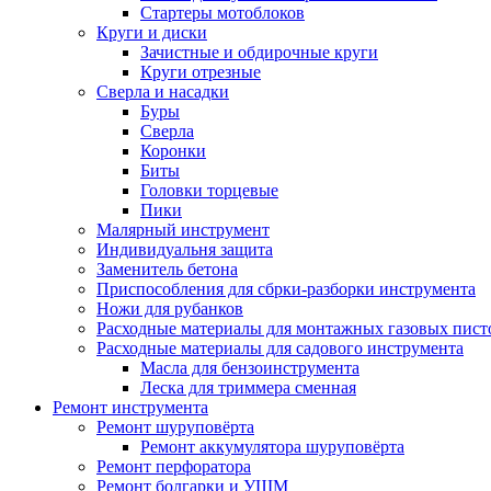
Стартеры мотоблоков
Круги и диски
Зачистные и обдирочные круги
Круги отрезные
Сверла и насадки
Буры
Сверла
Коронки
Биты
Головки торцевые
Пики
Малярный инструмент
Индивидуальня защита
Заменитель бетона
Приспособления для сбрки-разборки инструмента
Ножи для рубанков
Расходные материалы для монтажных газовых пист
Расходные материалы для садового инструмента
Масла для бензоинструмента
Леска для триммера сменная
Ремонт инструмента
Ремонт шуруповёрта
Ремонт аккумулятора шуруповёрта
Ремонт перфоратора
Ремонт болгарки и УШМ