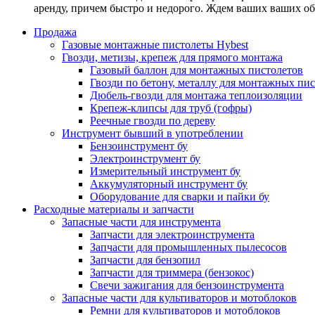
аренду, причем быстро и недорого. Ждем ваших ваших о
Продажа
Газовые монтажные пистолеты Hybest
Гвозди, метизы, крепеж для прямого монтажа
Газовый баллон для монтажных пистолетов
Гвозди по бетону, металлу для монтажных пи
Дюбель-гвозди для монтажа теплоизоляции
Крепеж-клипсы для труб (гофры)
Реечные гвозди по дереву
Инструмент бывший в употреблении
Бензоинструмент бу
Электроинструмент бу
Измерительный инструмент бу
Аккумуляторный инструмент бу
Оборудование для сварки и пайки бу
Расходные материалы и запчасти
Запасные части для инструмента
Запчасти для электроинструмента
Запчасти для промышленных пылесосов
Запчасти для бензопил
Запчасти для триммера (бензокос)
Свечи зажигания для бензоинструмента
Запасные части для культиваторов и мотоблоков
Ремни для культиваторов и мотоблоков