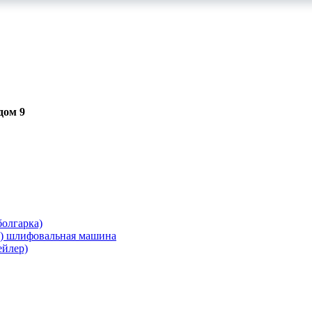
дом 9
олгарка)
я) шлифовальная машина
ейлер)