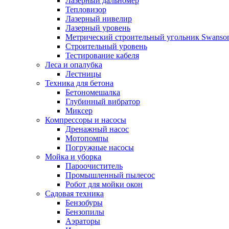
Лазерный дальномер
Тепловизор
Лазерный нивелир
Лазерный уровень
Метрический строительный угольник Swanso
Строительный уровень
Тестирование кабеля
Леса и опалубка
Лестницы
Техника для бетона
Бетономешалка
Глубинный вибратор
Миксер
Компрессоры и насосы
Дренажный насос
Мотопомпы
Погружные насосы
Мойка и уборка
Пароочиститель
Промышленный пылесос
Робот для мойки окон
Садовая техника
Бензобуры
Бензопилы
Аэраторы